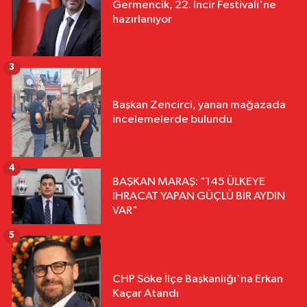
Germencik, 22. İncir Festivali'ne
hazırlanıyor
3
Başkan Zencirci, yanan mağazada
incelemelerde bulundu
4
BAŞKAN MARAŞ: "145 ÜLKEYE
İHRACAT YAPAN GÜÇLÜ BİR AYDIN
VAR"
5
CHP Söke İlçe Başkanlığı'na Erkan
Kaçar Atandı