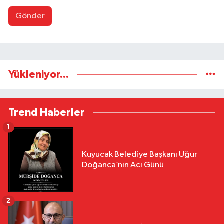
Gönder
Yükleniyor...
Trend Haberler
1
Kuyucak Belediye Başkanı Uğur
Doğanca’nın Acı Günü
2