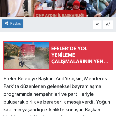
Paylaş
-
+
A
A
EFELER’DE YOL
YENİLEME
ÇALIŞMALARININ YENİ
ADRESİ PINARDERE
MAHALLESİ
Efeler Belediye Başkanı Anıl Yetişkin, Menderes
Park’ta düzenlenen geleneksel bayramlaşma
programında hemşehrileri ve partilileriyle
buluşarak birlik ve beraberlik mesajı verdi. Yoğun
katılımın yaşandığı etkinlikte konuşan Başkan