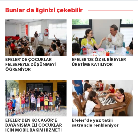
Bunlar da ilginizi çekebilir
EFELER’DE ÇOCUKLAR
EFELER’DE ÖZEL BİREYLER
FELSEFEYLE DÜŞÜNMEYİ
ÜRETİME KATILIYOR
ÖĞRENİYOR
EFELER’DEN KOCAGÜR’E
Efeler'de yaz tatili
DAYANIŞMA ELİ ÇOCUKLAR
satrançla renkleniyor
İÇİN MOBİL BAKIM HİZMETİ