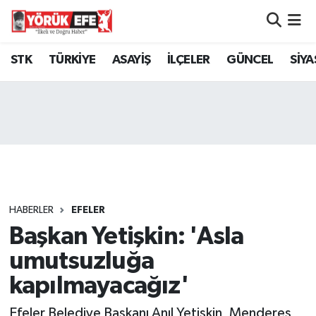
Aydın Nöbetçi Eczaneler
STK
TÜRKİYE
ASAYİŞ
İLÇELER
GÜNCEL
SİYA
Aydın Hava Durumu
AYDIN Namaz Vakitleri
Aydın Trafik Yoğunluk Haritası
Süper Lig Puan Durumu ve Fikstür
HABERLER
EFELER
Başkan Yetişkin: 'Asla
Tüm Manşetler
umutsuzluğa
Son Dakika Haberleri
kapılmayacağız'
Haber Arşivi
Efeler Belediye Başkanı Anıl Yetişkin, Menderes