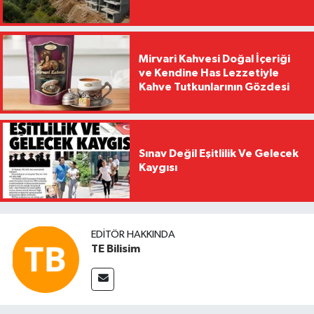
Mirvari Kahvesi Doğal İçeriği
ve Kendine Has Lezzetiyle
Kahve Tutkunlarının Gözdesi
Sınav Değil Eşitlilik Ve Gelecek
Kaygısı
EDITÖR HAKKINDA
TE Bilisim