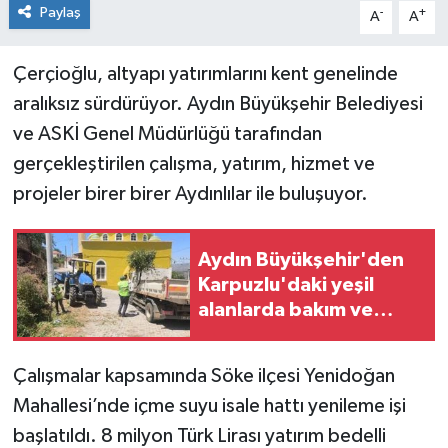
Paylaş
-
+
A
A
Çerçioğlu, altyapı yatırımlarını kent genelinde
aralıksız sürdürüyor. Aydın Büyükşehir Belediyesi
ve ASKİ Genel Müdürlüğü tarafından
gerçekleştirilen çalışma, yatırım, hizmet ve
projeler birer birer Aydınlılar ile buluşuyor.
Aydın Büyükşehir'den
Karpuzlu'daki yeşil
alanlarda bakım ve
düzenleme çalışması
Çalışmalar kapsamında Söke ilçesi Yenidoğan
Mahallesi’nde içme suyu isale hattı yenileme işi
başlatıldı. 8 milyon Türk Lirası yatırım bedelli