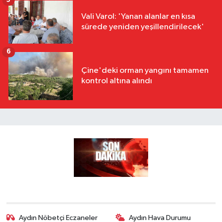
5
Vali Varol: 'Yanan alanlar en kısa
sürede yeniden yeşillendirilecek'
6
Çine'deki orman yangını tamamen
kontrol altına alındı
Aydın Nöbetçi Eczaneler
Aydın Hava Durumu