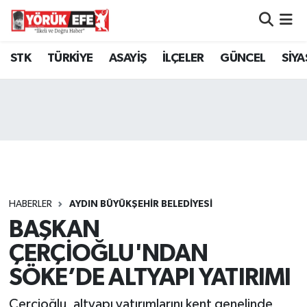
Aydın Nöbetçi Eczaneler
STK
TÜRKİYE
ASAYİŞ
İLÇELER
GÜNCEL
SİYA
Aydın Hava Durumu
AYDIN Namaz Vakitleri
Aydın Trafik Yoğunluk Haritası
Süper Lig Puan Durumu ve Fikstür
HABERLER
AYDIN BÜYÜKŞEHİR BELEDİYESİ
BAŞKAN
Tüm Manşetler
ÇERÇİOĞLU'NDAN
Son Dakika Haberleri
SÖKE’DE ALTYAPI YATIRIMI
Haber Arşivi
Çerçioğlu, altyapı yatırımlarını kent genelinde