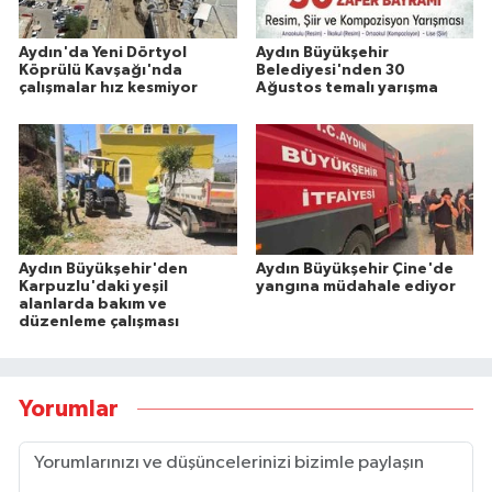
Aydın'da Yeni Dörtyol
Aydın Büyükşehir
Köprülü Kavşağı'nda
Belediyesi'nden 30
çalışmalar hız kesmiyor
Ağustos temalı yarışma
Aydın Büyükşehir'den
Aydın Büyükşehir Çine'de
Karpuzlu'daki yeşil
yangına müdahale ediyor
alanlarda bakım ve
düzenleme çalışması
Yorumlar