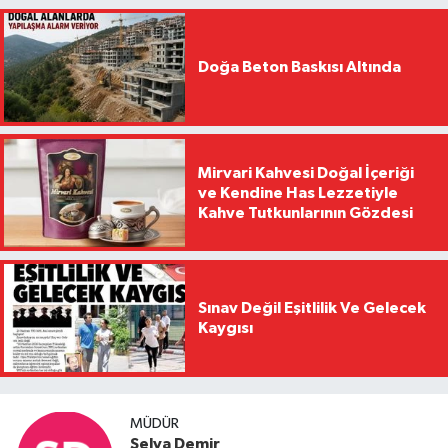
Doğa Beton Baskısı Altında
Mirvari Kahvesi Doğal İçeriği
ve Kendine Has Lezzetiyle
Kahve Tutkunlarının Gözdesi
Sınav Değil Eşitlilik Ve Gelecek
Kaygısı
MÜDÜR
Selva Demir