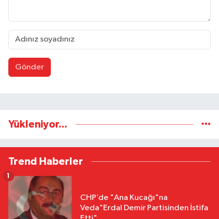
Gönder
Yükleniyor...
Trend Haberler
1
CHP’de "Ana Kucağı"na
Veda"Erdal Demir Partisinden İstifa
Etti"