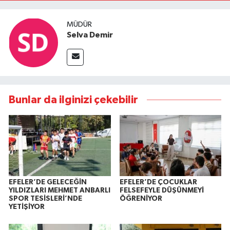
MÜDÜR
Selva Demir
Bunlar da ilginizi çekebilir
EFELER’DE GELECEĞİN
EFELER’DE ÇOCUKLAR
YILDIZLARI MEHMET ANBARLI
FELSEFEYLE DÜŞÜNMEYİ
SPOR TESİSLERİ’NDE
ÖĞRENİYOR
YETİŞİYOR