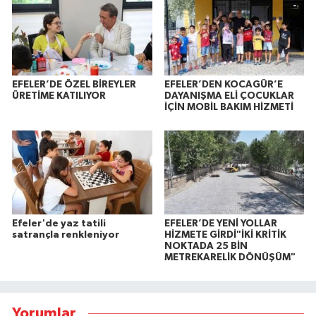
EFELER’DE ÖZEL BİREYLER
EFELER’DEN KOCAGÜR’E
ÜRETİME KATILIYOR
DAYANIŞMA ELİ ÇOCUKLAR
İÇİN MOBİL BAKIM HİZMETİ
Efeler'de yaz tatili
EFELER’DE YENİ YOLLAR
satrançla renkleniyor
HİZMETE GİRDİ"İKİ KRİTİK
NOKTADA 25 BİN
METREKARELİK DÖNÜŞÜM"
Yorumlar