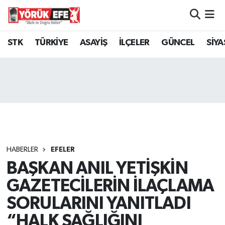
Aydın Nöbetçi Eczaneler
STK
TÜRKİYE
ASAYİŞ
İLÇELER
GÜNCEL
SİYA
Aydın Hava Durumu
AYDIN Namaz Vakitleri
Aydın Trafik Yoğunluk Haritası
Süper Lig Puan Durumu ve Fikstür
HABERLER
EFELER
BAŞKAN ANIL YETİŞKİN
Tüm Manşetler
GAZETECİLERİN İLAÇLAMA
Son Dakika Haberleri
SORULARINI YANITLADI
“HALK SAĞLIĞINI
Haber Arşivi