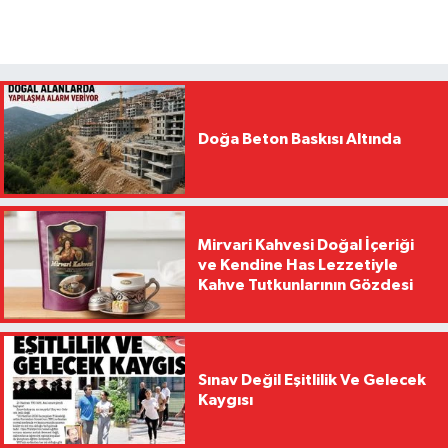
Doğa Beton Baskısı Altında
Mirvari Kahvesi Doğal İçeriği
ve Kendine Has Lezzetiyle
Kahve Tutkunlarının Gözdesi
Sınav Değil Eşitlilik Ve Gelecek
Kaygısı