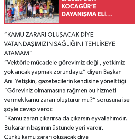
KOCAGÜR’E
DAYANIŞMA ELİ
ÇOCUKLAR İÇİN MOBİL
BAKIM HİZMETİ
“KAMU ZARARI OLUŞACAK DİYE
VATANDAŞIMIZIN SAĞLIĞINI TEHLİKEYE
ATAMAM”
“Vektörle mücadele görevimiz değil, yetkimiz
yok ancak yapmak zorundayız” diyen Başkan
Anıl Yetişkin, gazetecilerin kendisine yönelttiği
“Göreviniz olmamasına rağmen bu hizmeti
vermek kamu zararı oluşturur mu?” sorusuna ise
şöyle cevap verdi:
“Kamu zararı çıkarırsa da çıkarsın eyvallahımdır.
Bu kararın başımın üstünde yeri vardır.
Çünkü kamu zararı oluşacak diye