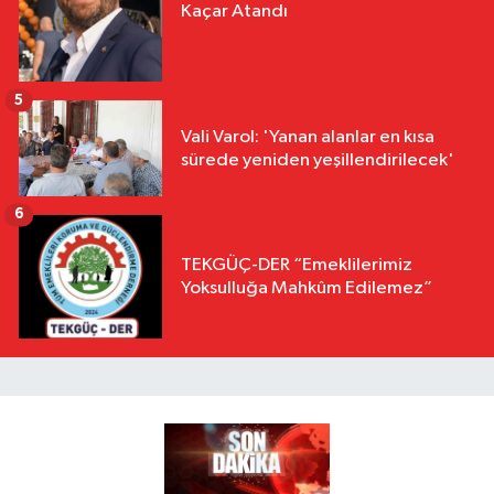
Kaçar Atandı
5
Vali Varol: 'Yanan alanlar en kısa
sürede yeniden yeşillendirilecek'
6
TEKGÜÇ-DER “Emeklilerimiz
Yoksulluğa Mahkûm Edilemez”