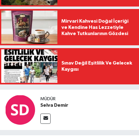
Mirvari Kahvesi Doğal İçeriği
ve Kendine Has Lezzetiyle
Kahve Tutkunlarının Gözdesi
Sınav Değil Eşitlilik Ve Gelecek
Kaygısı
MÜDÜR
Selva Demir