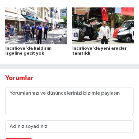
İncirliova'da kaldırım
İncirliova'da yeni araçlar
işgaline geçit yok
tanıtıldı
Yorumlar