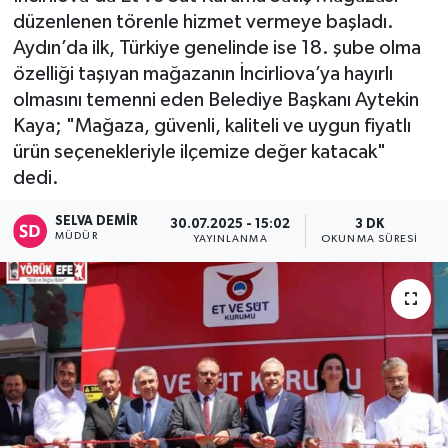
düzenlenen törenle hizmet vermeye başladı.
Aydın’da ilk, Türkiye genelinde ise 18. şube olma
özelliği taşıyan mağazanın İncirliova’ya hayırlı
olmasını temenni eden Belediye Başkanı Aytekin
Kaya; "Mağaza, güvenli, kaliteli ve uygun fiyatlı
ürün seçenekleriyle ilçemize değer katacak"
dedi.
SELVA DEMIR
30.07.2025 - 15:02
3 DK
MÜDÜR
YAYINLANMA
OKUNMA SÜRESI