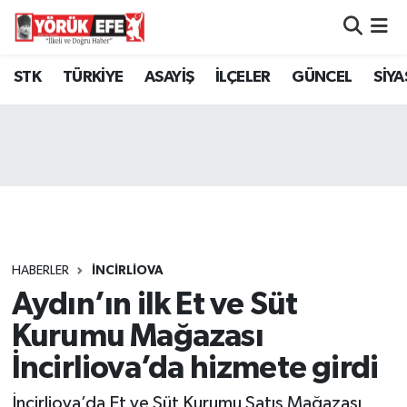
Aydın Nöbetçi Eczaneler
STK
TÜRKİYE
ASAYİŞ
İLÇELER
GÜNCEL
SİYA
Aydın Hava Durumu
AYDIN Namaz Vakitleri
Aydın Trafik Yoğunluk Haritası
Süper Lig Puan Durumu ve Fikstür
HABERLER
İNCİRLİOVA
Aydın’ın ilk Et ve Süt
Tüm Manşetler
Kurumu Mağazası
Son Dakika Haberleri
İncirliova’da hizmete girdi
Haber Arşivi
İncirliova’da Et ve Süt Kurumu Satış Mağazası