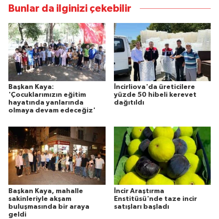
Bunlar da ilginizi çekebilir
Başkan Kaya:
İncirliova'da üreticilere
'Çocuklarımızın eğitim
yüzde 50 hibeli kerevet
hayatında yanlarında
dağıtıldı
olmaya devam edeceğiz'
Başkan Kaya, mahalle
İncir Araştırma
sakinleriyle akşam
Enstitüsü'nde taze incir
buluşmasında bir araya
satışları başladı
geldi