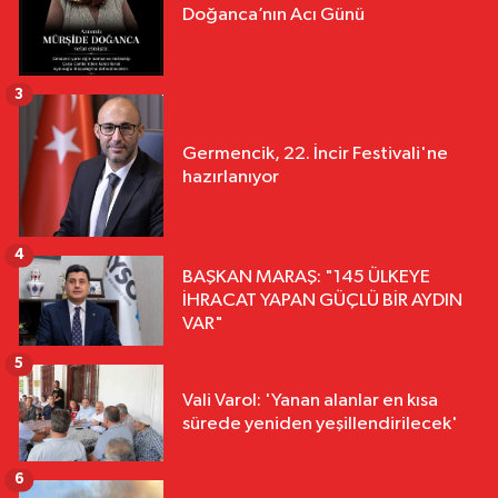
Doğanca’nın Acı Günü
3
Germencik, 22. İncir Festivali'ne
hazırlanıyor
4
BAŞKAN MARAŞ: "145 ÜLKEYE
İHRACAT YAPAN GÜÇLÜ BİR AYDIN
VAR"
5
Vali Varol: 'Yanan alanlar en kısa
sürede yeniden yeşillendirilecek'
6