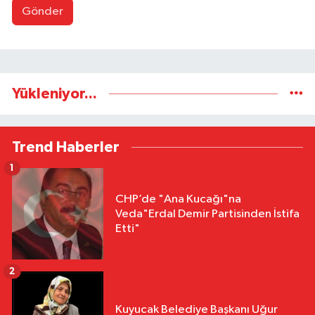
Gönder
Yükleniyor...
Trend Haberler
1
CHP’de "Ana Kucağı"na
Veda"Erdal Demir Partisinden İstifa
Etti"
2
Kuyucak Belediye Başkanı Uğur