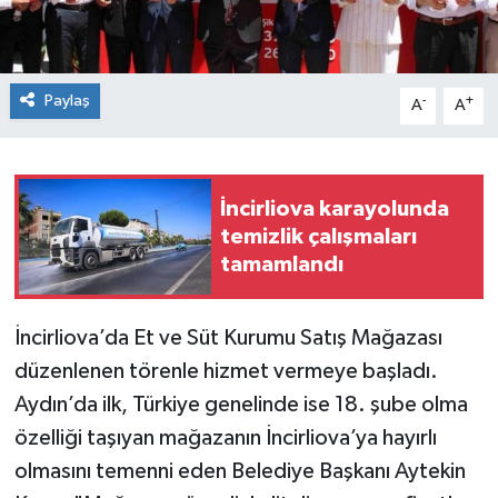
Paylaş
-
+
A
A
İncirliova karayolunda
temizlik çalışmaları
tamamlandı
İncirliova’da Et ve Süt Kurumu Satış Mağazası
düzenlenen törenle hizmet vermeye başladı.
Aydın’da ilk, Türkiye genelinde ise 18. şube olma
özelliği taşıyan mağazanın İncirliova’ya hayırlı
olmasını temenni eden Belediye Başkanı Aytekin