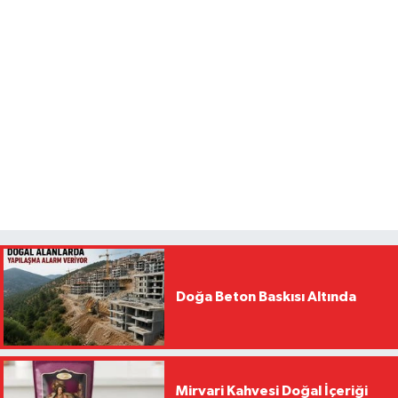
Doğa Beton Baskısı Altında
Mirvari Kahvesi Doğal İçeriği