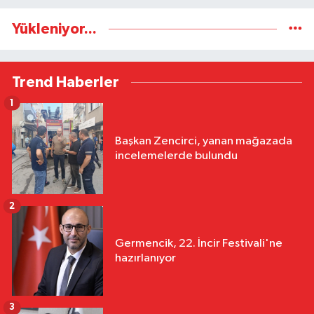
Yükleniyor...
Trend Haberler
1
Başkan Zencirci, yanan mağazada
incelemelerde bulundu
2
Germencik, 22. İncir Festivali'ne
hazırlanıyor
3