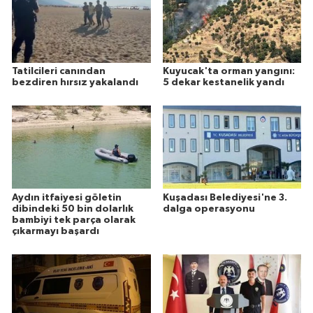
Tatilcileri canından
Kuyucak'ta orman yangını:
bezdiren hırsız yakalandı
5 dekar kestanelik yandı
Aydın itfaiyesi göletin
Kuşadası Belediyesi'ne 3.
dibindeki 50 bin dolarlık
dalga operasyonu
bambiyi tek parça olarak
çıkarmayı başardı