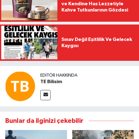
ve Kendine Has Lezzetiyle
Kahve Tutkunlarının Gözdesi
Sınav Değil Eşitlilik Ve Gelecek
Kaygısı
EDITÖR HAKKINDA
TE Bilisim
Bunlar da ilginizi çekebilir