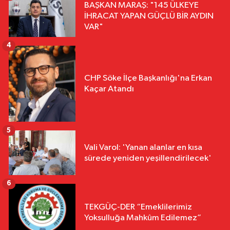
BAŞKAN MARAŞ: "145 ÜLKEYE
İHRACAT YAPAN GÜÇLÜ BİR AYDIN
VAR"
4
CHP Söke İlçe Başkanlığı'na Erkan
Kaçar Atandı
5
Vali Varol: 'Yanan alanlar en kısa
sürede yeniden yeşillendirilecek'
6
TEKGÜÇ-DER “Emeklilerimiz
Yoksulluğa Mahkûm Edilemez”