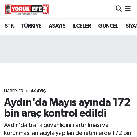
Aydın Nöbetçi Eczaneler
STK
TÜRKİYE
ASAYİŞ
İLÇELER
GÜNCEL
SİYA
Aydın Hava Durumu
AYDIN Namaz Vakitleri
Aydın Trafik Yoğunluk Haritası
Süper Lig Puan Durumu ve Fikstür
HABERLER
ASAYİŞ
Aydın'da Mayıs ayında 172
Tüm Manşetler
bin araç kontrol edildi
Son Dakika Haberleri
Aydın'da trafik güvenliğinin artırılması ve
Haber Arşivi
korunması amacıyla yapılan denetimlerde 172 bin