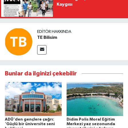
Kaygısı
EDITÖR HAKKINDA
TE Bilisim
Bunlar da ilginizi çekebilir
ADÜ'den gençlere çağrı:
Didim Polis Moral Eğitim
'Güçlü bir üniversite seni
Merkezi yaz sezonunda