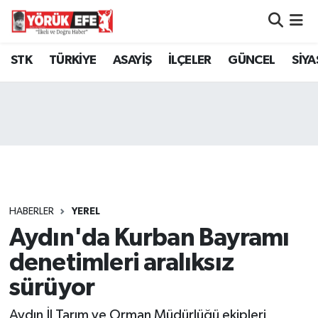
Aydın Nöbetçi Eczaneler
STK
TÜRKİYE
ASAYİŞ
İLÇELER
GÜNCEL
SİYA
Aydın Hava Durumu
AYDIN Namaz Vakitleri
Aydın Trafik Yoğunluk Haritası
Süper Lig Puan Durumu ve Fikstür
HABERLER
YEREL
Aydın'da Kurban Bayramı
Tüm Manşetler
denetimleri aralıksız
Son Dakika Haberleri
sürüyor
Haber Arşivi
Aydın İl Tarım ve Orman Müdürlüğü ekipleri,