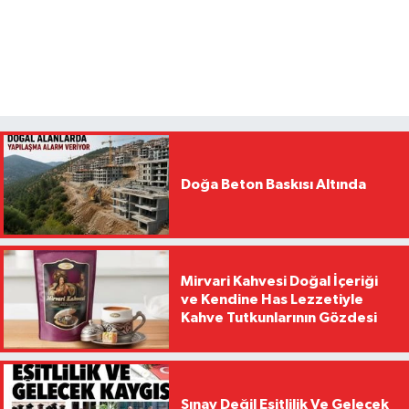
Doğa Beton Baskısı Altında
Mirvari Kahvesi Doğal İçeriği
ve Kendine Has Lezzetiyle
Kahve Tutkunlarının Gözdesi
Sınav Değil Eşitlilik Ve Gelecek