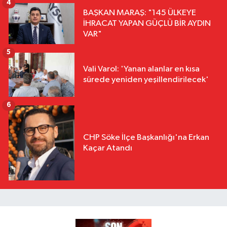
4
BAŞKAN MARAŞ: "145 ÜLKEYE
İHRACAT YAPAN GÜÇLÜ BİR AYDIN
VAR"
5
Vali Varol: 'Yanan alanlar en kısa
sürede yeniden yeşillendirilecek'
6
CHP Söke İlçe Başkanlığı'na Erkan
Kaçar Atandı