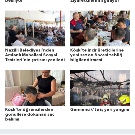
bekliyor'
ziyaretçilerini ağırlıyor
Nazilli Belediyesi'nden
Köşk'te incir üreticilerine
Arslanlı Mahallesi Sosyal
yeni sezon öncesi tebliğ
Tesisleri'nin çatısını yeniledi
bilgilendirmesi
Köşk'te öğrencilerden
Germencik'te iş yeri yangını
gönüllere dokunan saç
bakımı