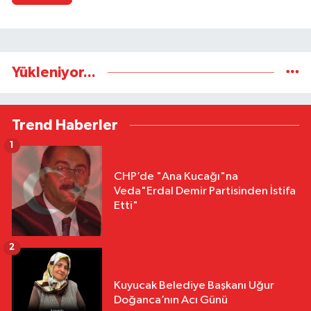
Yükleniyor...
Trend Haberler
1
CHP’de "Ana Kucağı"na
Veda"Erdal Demir Partisinden İstifa
Etti"
2
Kuyucak Belediye Başkanı Uğur
Doğanca’nın Acı Günü