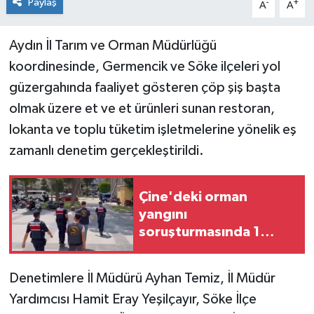
Paylaş
-
+
A
A
Aydın İl Tarım ve Orman Müdürlüğü
koordinesinde, Germencik ve Söke ilçeleri yol
güzergahında faaliyet gösteren çöp şiş başta
olmak üzere et ve et ürünleri sunan restoran,
lokanta ve toplu tüketim işletmelerine yönelik eş
zamanlı denetim gerçekleştirildi.
Çine'deki orman
yangını
soruşturmasında 1
tutuklama
Denetimlere İl Müdürü Ayhan Temiz, İl Müdür
Yardımcısı Hamit Eray Yeşilçayır, Söke İlçe