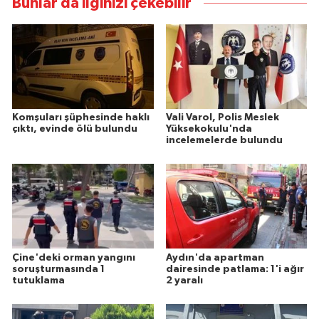
Bunlar da ilginizi çekebilir
Komşuları şüphesinde haklı
Vali Varol, Polis Meslek
çıktı, evinde ölü bulundu
Yüksekokulu'nda
incelemelerde bulundu
Çine'deki orman yangını
Aydın'da apartman
soruşturmasında 1
dairesinde patlama: 1'i ağır
tutuklama
2 yaralı