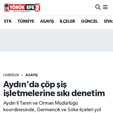
Aydın Nöbetçi Eczaneler
STK
TÜRKİYE
ASAYİŞ
İLÇELER
GÜNCEL
SİYA
Aydın Hava Durumu
AYDIN Namaz Vakitleri
Aydın Trafik Yoğunluk Haritası
Süper Lig Puan Durumu ve Fikstür
HABERLER
ASAYİŞ
Aydın'da çöp şiş
Tüm Manşetler
işletmelerine sıkı denetim
Son Dakika Haberleri
Aydın İl Tarım ve Orman Müdürlüğü
Haber Arşivi
koordinesinde, Germencik ve Söke ilçeleri yol