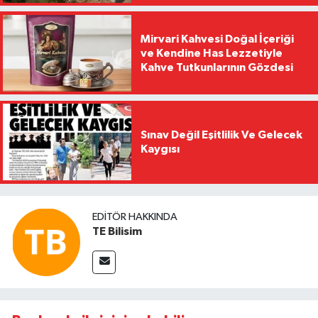
Mirvari Kahvesi Doğal İçeriği
ve Kendine Has Lezzetiyle
Kahve Tutkunlarının Gözdesi
Sınav Değil Eşitlilik Ve Gelecek
Kaygısı
EDITÖR HAKKINDA
TE Bilisim