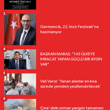
3
Germencik, 22. İncir Festivali'ne
hazırlanıyor
4
BAŞKAN MARAŞ: "145 ÜLKEYE
İHRACAT YAPAN GÜÇLÜ BİR AYDIN
VAR"
5
Vali Varol: 'Yanan alanlar en kısa
sürede yeniden yeşillendirilecek'
6
Çine'deki orman yangını tamamen