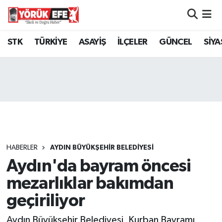
Aydın Nöbetçi Eczaneler
STK
TÜRKİYE
ASAYİŞ
İLÇELER
GÜNCEL
SİYA
Aydın Hava Durumu
AYDIN Namaz Vakitleri
Aydın Trafik Yoğunluk Haritası
Süper Lig Puan Durumu ve Fikstür
HABERLER
AYDIN BÜYÜKŞEHİR BELEDİYESİ
Aydın'da bayram öncesi
Tüm Manşetler
mezarlıklar bakımdan
Son Dakika Haberleri
geçiriliyor
Haber Arşivi
Aydın Büyükşehir Belediyesi, Kurban Bayramı