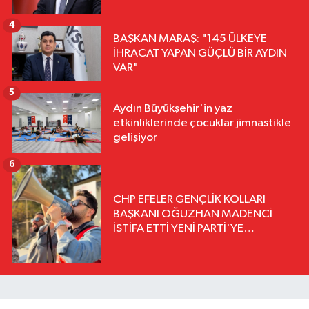
4
BAŞKAN MARAŞ: "145 ÜLKEYE
İHRACAT YAPAN GÜÇLÜ BİR AYDIN
VAR"
5
Aydın Büyükşehir'in yaz
etkinliklerinde çocuklar jimnastikle
gelişiyor
6
CHP EFELER GENÇLİK KOLLARI
BAŞKANI OĞUZHAN MADENCİ
İSTİFA ETTİ YENİ PARTİ'YE
KATILDIĞINI AÇIKLADI