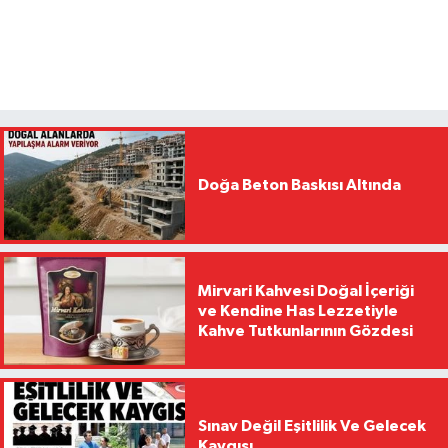
Doğa Beton Baskısı Altında
Mirvari Kahvesi Doğal İçeriği
ve Kendine Has Lezzetiyle
Kahve Tutkunlarının Gözdesi
Sınav Değil Eşitlilik Ve Gelecek
Kaygısı