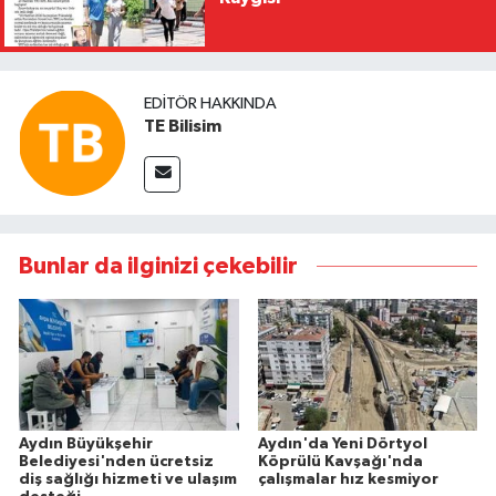
EDITÖR HAKKINDA
TE Bilisim
Bunlar da ilginizi çekebilir
Aydın Büyükşehir
Aydın'da Yeni Dörtyol
Belediyesi'nden ücretsiz
Köprülü Kavşağı'nda
diş sağlığı hizmeti ve ulaşım
çalışmalar hız kesmiyor