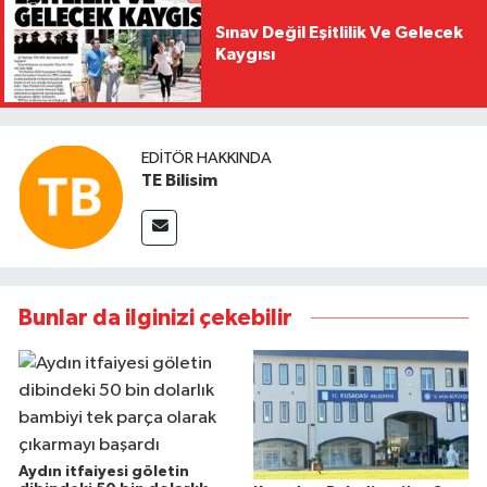
Sınav Değil Eşitlilik Ve Gelecek
Kaygısı
EDITÖR HAKKINDA
TE Bilisim
Bunlar da ilginizi çekebilir
Aydın itfaiyesi göletin