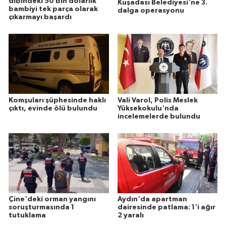
dibindeki 50 bin dolarlık
Kuşadası Belediyesi'ne 3.
bambiyi tek parça olarak
dalga operasyonu
çıkarmayı başardı
Komşuları şüphesinde haklı
Vali Varol, Polis Meslek
çıktı, evinde ölü bulundu
Yüksekokulu'nda
incelemelerde bulundu
Çine'deki orman yangını
Aydın'da apartman
soruşturmasında 1
dairesinde patlama: 1'i ağır
tutuklama
2 yaralı