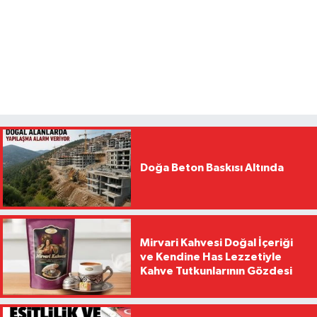
Doğa Beton Baskısı Altında
Mirvari Kahvesi Doğal İçeriği
ve Kendine Has Lezzetiyle
Kahve Tutkunlarının Gözdesi