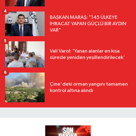
4
BAŞKAN MARAŞ: "145 ÜLKEYE
İHRACAT YAPAN GÜÇLÜ BİR AYDIN
VAR"
5
Vali Varol: 'Yanan alanlar en kısa
sürede yeniden yeşillendirilecek'
6
Çine'deki orman yangını tamamen
kontrol altına alındı