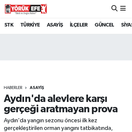
Aydın Nöbetçi Eczaneler
STK
TÜRKİYE
ASAYİŞ
İLÇELER
GÜNCEL
SİYA
Aydın Hava Durumu
AYDIN Namaz Vakitleri
Aydın Trafik Yoğunluk Haritası
Süper Lig Puan Durumu ve Fikstür
HABERLER
ASAYİŞ
Aydın'da alevlere karşı
Tüm Manşetler
gerçeği aratmayan prova
Son Dakika Haberleri
Aydın'da yangın sezonu öncesi ilk kez
Haber Arşivi
gerçekleştirilen orman yangını tatbikatında,