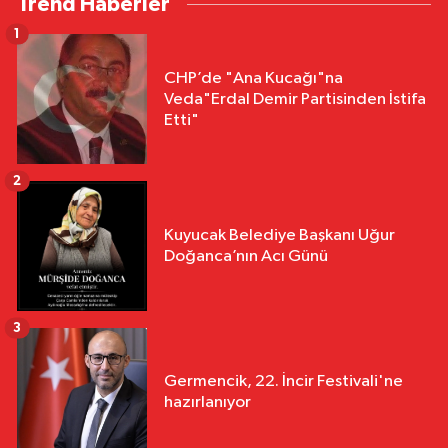
Trend Haberler
1
CHP’de "Ana Kucağı"na
Veda"Erdal Demir Partisinden İstifa
Etti"
2
Kuyucak Belediye Başkanı Uğur
Doğanca’nın Acı Günü
3
Germencik, 22. İncir Festivali'ne
hazırlanıyor