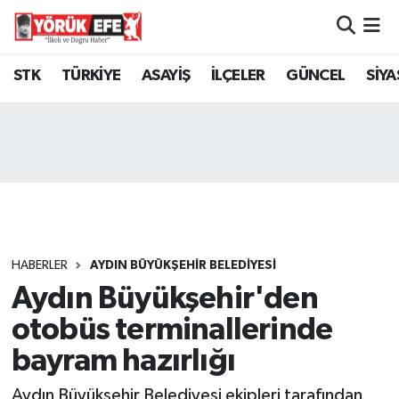
Aydın Nöbetçi Eczaneler
STK
TÜRKİYE
ASAYİŞ
İLÇELER
GÜNCEL
SİYA
Aydın Hava Durumu
AYDIN Namaz Vakitleri
Aydın Trafik Yoğunluk Haritası
Süper Lig Puan Durumu ve Fikstür
HABERLER
AYDIN BÜYÜKŞEHİR BELEDİYESİ
Aydın Büyükşehir'den
Tüm Manşetler
otobüs terminallerinde
Son Dakika Haberleri
bayram hazırlığı
Haber Arşivi
Aydın Büyükşehir Belediyesi ekipleri tarafından