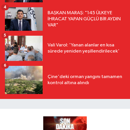
4
BAŞKAN MARAŞ: "145 ÜLKEYE
İHRACAT YAPAN GÜÇLÜ BİR AYDIN
VAR"
5
Vali Varol: 'Yanan alanlar en kısa
sürede yeniden yeşillendirilecek'
6
Çine'deki orman yangını tamamen
kontrol altına alındı