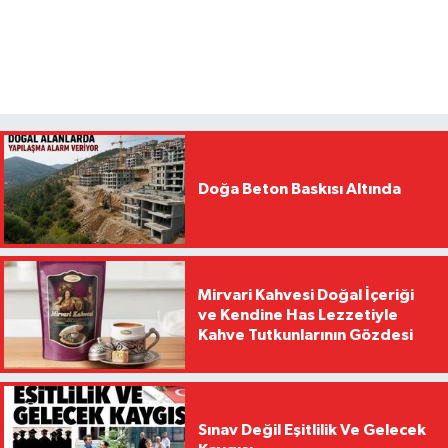
Doğa Beton Baskısı Altında
Mirvari Kahvesi Doğal İçeriği
ve Kendine Has Lezzetiyle
Kahve Tutkunlarının Gözdesi
Sınav Değil Eşitlilik Ve Gelecek