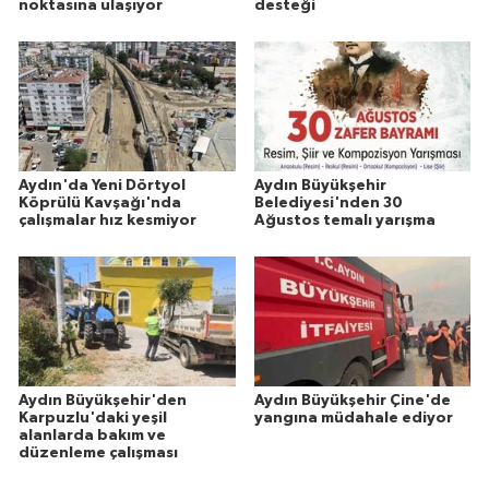
noktasına ulaşıyor
desteği
Aydın'da Yeni Dörtyol
Aydın Büyükşehir
Köprülü Kavşağı'nda
Belediyesi'nden 30
çalışmalar hız kesmiyor
Ağustos temalı yarışma
Aydın Büyükşehir'den
Aydın Büyükşehir Çine'de
Karpuzlu'daki yeşil
yangına müdahale ediyor
alanlarda bakım ve
düzenleme çalışması