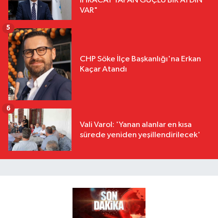
İHRACAT YAPAN GÜÇLÜ BİR AYDIN
VAR"
5
CHP Söke İlçe Başkanlığı'na Erkan
Kaçar Atandı
6
Vali Varol: 'Yanan alanlar en kısa
sürede yeniden yeşillendirilecek'