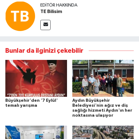
EDITÖR HAKKINDA
TE Bilisim
Bunlar da ilginizi çekebilir
Büyükşehir'den '7 Eylül'
Aydın Büyükşehir
temalı yarışma
Belediyesi'nin ağız ve diş
sağlığı hizmeti Aydın'ın her
noktasına ulaşıyor