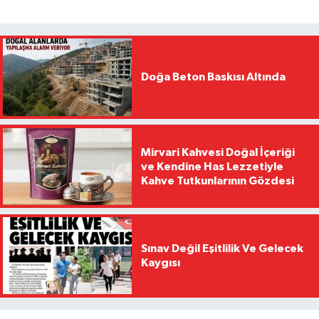
Doğa Beton Baskısı Altında
Mirvari Kahvesi Doğal İçeriği
ve Kendine Has Lezzetiyle
Kahve Tutkunlarının Gözdesi
Sınav Değil Eşitlilik Ve Gelecek
Kaygısı