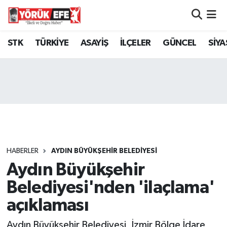
Aydın Nöbetçi Eczaneler
STK
TÜRKİYE
ASAYİŞ
İLÇELER
GÜNCEL
SİYA
Aydın Hava Durumu
AYDIN Namaz Vakitleri
Aydın Trafik Yoğunluk Haritası
Süper Lig Puan Durumu ve Fikstür
HABERLER
AYDIN BÜYÜKŞEHİR BELEDİYESİ
Aydın Büyükşehir
Tüm Manşetler
Belediyesi'nden 'ilaçlama'
Son Dakika Haberleri
açıklaması
Haber Arşivi
Aydın Büyükşehir Belediyesi, İzmir Bölge İdare