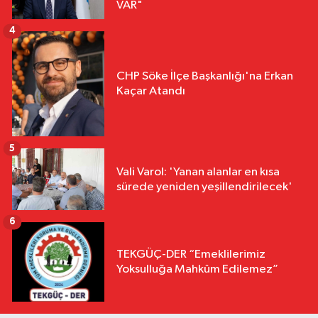
VAR"
4
CHP Söke İlçe Başkanlığı'na Erkan
Kaçar Atandı
5
Vali Varol: 'Yanan alanlar en kısa
sürede yeniden yeşillendirilecek'
6
TEKGÜÇ-DER “Emeklilerimiz
Yoksulluğa Mahkûm Edilemez”