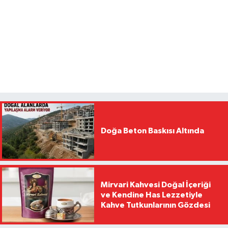
Doğa Beton Baskısı Altında
Mirvari Kahvesi Doğal İçeriği
ve Kendine Has Lezzetiyle
Kahve Tutkunlarının Gözdesi