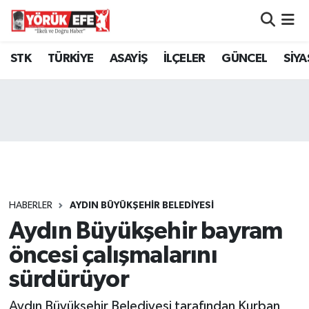
Aydın Nöbetçi Eczaneler
STK
TÜRKİYE
ASAYİŞ
İLÇELER
GÜNCEL
SİYA
Aydın Hava Durumu
AYDIN Namaz Vakitleri
Aydın Trafik Yoğunluk Haritası
Süper Lig Puan Durumu ve Fikstür
HABERLER
AYDIN BÜYÜKŞEHİR BELEDİYESİ
Aydın Büyükşehir bayram
Tüm Manşetler
öncesi çalışmalarını
Son Dakika Haberleri
sürdürüyor
Haber Arşivi
Aydın Büyükşehir Belediyesi tarafından Kurban