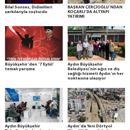
Bilal Sonses, Didimlileri
BAŞKAN ÇERÇİOĞLU’NDAN
şarkılarıyla coşturdu
KOÇARLI’DA ALTYAPI
YATIRIMI
Büyükşehir'den '7 Eylül'
Aydın Büyükşehir
temalı yarışma
Belediyesi'nin ağız ve diş
sağlığı hizmeti Aydın'ın her
noktasına ulaşıyor
Aydın Büyükşehir
Aydın'da Yeni Dörtyol