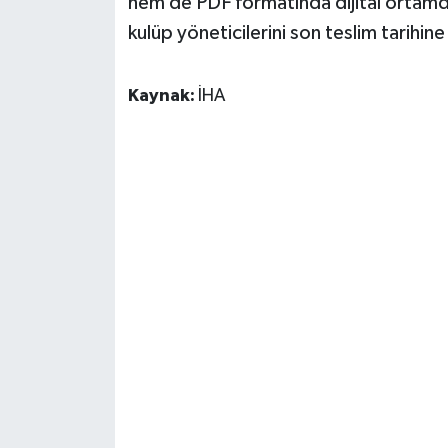
hem de PDF formatında dijital ortamda 
kulüp yöneticilerini son teslim tarihin
Kaynak:
İHA