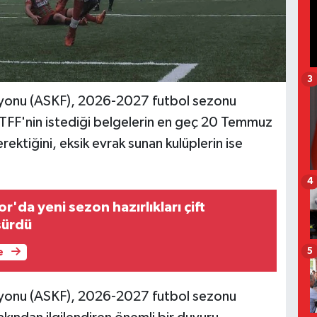
3
syonu (ASKF), 2026-2027 futbol sezonu
 TFF'nin istediği belgelerin en geç 20 Temmuz
ektiğini, eksik evrak sunan kulüplerin ise
4
'da yeni sezon hazırlıkları çift
sürdü
5
e
syonu (ASKF), 2026-2027 futbol sezonu