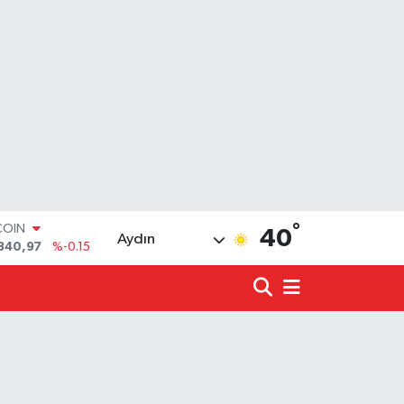
°
LAR
40
Aydın
7436
%0.18
RO
2510
%0.32
RLİN
4811
%0.38
LTIN
0.55
%0
T100
779
%-14