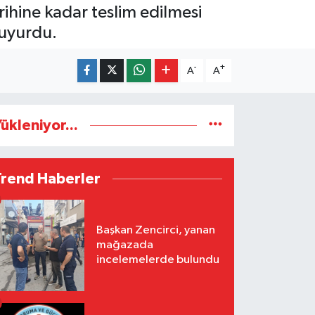
ihine kadar teslim edilmesi
duyurdu.
-
+
A
A
ükleniyor...
Trend Haberler
Başkan Zencirci, yanan
mağazada
incelemelerde bulundu