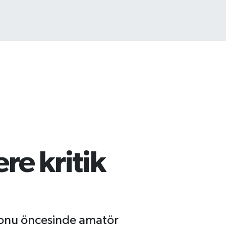
COIN
840,97
%-0.15
re kritik
zonu öncesinde amatör