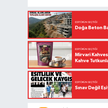
EDITÖRÜN SEÇTIĞI
Doğa Beton Ba
EDITÖRÜN SEÇTIĞI
Mirvari Kahves
Kahve Tutkunl
EDITÖRÜN SEÇTIĞI
Sınav Değil Eşi