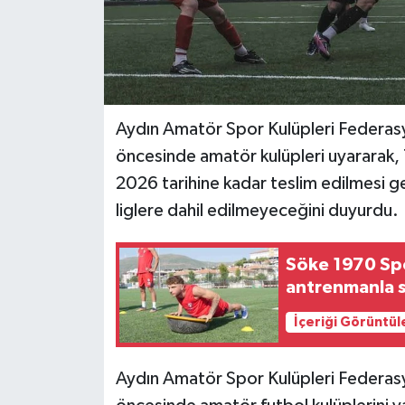
Aydın Amatör Spor Kulüpleri Federa
öncesinde amatör kulüpleri uyararak,
2026 tarihine kadar teslim edilmesi ger
liglere dahil edilmeyeceğini duyurdu.
Söke 1970 Spor
antrenmanla 
İçeriği Görüntül
Aydın Amatör Spor Kulüpleri Federa