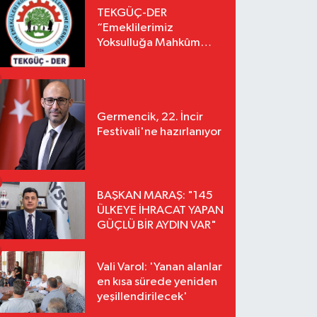
TEKGÜÇ-DER
“Emeklilerimiz
Yoksulluğa Mahkûm
Edilemez”
Germencik, 22. İncir
Festivali'ne hazırlanıyor
BAŞKAN MARAŞ: "145
ÜLKEYE İHRACAT YAPAN
GÜÇLÜ BİR AYDIN VAR"
Vali Varol: 'Yanan alanlar
en kısa sürede yeniden
yeşillendirilecek'