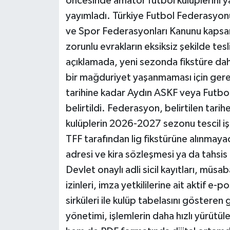
öncesinde amatör futbol kulüplerini ya
yayımladı. Türkiye Futbol Federasyonu (
ve Spor Federasyonları Kanunu kapsam
zorunlu evrakların eksiksiz şekilde tes
açıklamada, yeni sezonda fikstüre dahi
bir mağduriyet yaşanmaması için ger
tarihine kadar Aydın ASKF veya Futbol İ
belirtildi. Federasyon, belirtilen tari
kulüplerin 2026-2027 sezonu tescil iş
TFF tarafından lig fikstürüne alınmaya
adresi ve kira sözleşmesi ya da tahsis 
Devlet onaylı adli sicil kayıtları, müsa
izinleri, imza yetkililerine ait aktif e
sirküleri ile kulüp tabelasını gösteren
yönetimi, işlemlerin daha hızlı yürütül