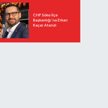
CHP Söke İlçe
Başkanlığı'na Erkan
Kaçar Atandı