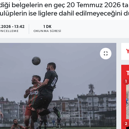
ediği belgelerin en geç 20 Temmuz 2026 tar
ulüplerin ise liglere dahil edilmeyeceğini 
.2026 - 13:42
1 DK
ÜNCELLEME
OKUNMA SÜRESI
Y
1
2