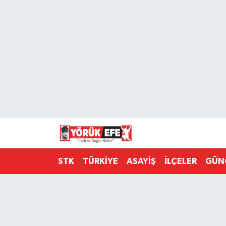
Aydın Nöbetçi Eczaneler
Aydın Hava Durumu
AYDIN Namaz Vakitleri
Aydın Trafik Yoğunluk Haritası
Süper Lig Puan Durumu ve Fikstür
STK
TÜRKİYE
ASAYİŞ
İLÇELER
GÜN
Tüm Manşetler
Son Dakika Haberleri
Haber Arşivi