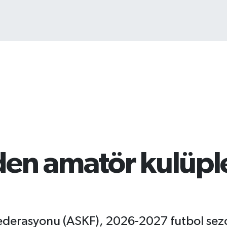
BIT
64.
en amatör kulüple
Federasyonu (ASKF), 2026-2027 futbol se