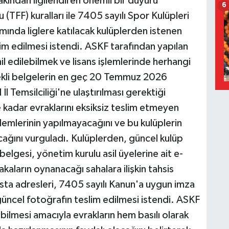
kından ilgilendiren önemli bir duyuru
6
TFF) kuralları ile 7405 sayılı Spor Kulüpleri
ında liglere katılacak kulüplerden istenen
lim edilmesi istendi. ASKF tarafından yapılan
l edilebilmek ve lisans işlemlerinde herhangi
ekli belgelerin en geç 20 Temmuz 2026
l Temsilciliği'ne ulaştırılması gerektiği
he kadar evraklarını eksiksiz teslim etmeyen
lemlerinin yapılmayacağını ve bu kulüplerin
cağını vurguladı. Kulüplerden, güncel kulüp
belgesi, yönetim kurulu asil üyelerine ait e-
bakaların oynanacağı sahalara ilişkin tahsis
-posta adresleri, 7405 sayılı Kanun'a uygun imza
 güncel fotoğrafın teslim edilmesi istendi. ASKF
ebilmesi amacıyla evrakların hem basılı olarak