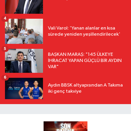
4
Vali Varol: 'Yanan alanlar en kısa
sürede yeniden yeşillendirilecek'
5
BAŞKAN MARAŞ: "145 ÜLKEYE
İHRACAT YAPAN GÜÇLÜ BİR AYDIN
VAR"
6
Aydın BBSK altyapısından A Takıma
iki genç takviye