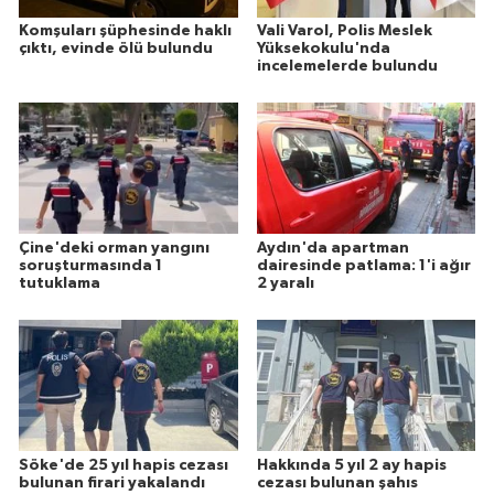
Komşuları şüphesinde haklı
Vali Varol, Polis Meslek
çıktı, evinde ölü bulundu
Yüksekokulu'nda
incelemelerde bulundu
Çine'deki orman yangını
Aydın'da apartman
soruşturmasında 1
dairesinde patlama: 1'i ağır
tutuklama
2 yaralı
Söke'de 25 yıl hapis cezası
Hakkında 5 yıl 2 ay hapis
bulunan firari yakalandı
cezası bulunan şahıs