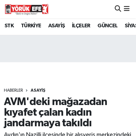
Aydın Nöbetçi Eczaneler
STK
TÜRKİYE
ASAYİŞ
İLÇELER
GÜNCEL
SİYA
Aydın Hava Durumu
AYDIN Namaz Vakitleri
Aydın Trafik Yoğunluk Haritası
Süper Lig Puan Durumu ve Fikstür
HABERLER
ASAYİŞ
AVM'deki mağazadan
Tüm Manşetler
kıyafet çalan kadın
Son Dakika Haberleri
jandarmaya takıldı
Haber Arşivi
Aydın'ın Nazilli ilçesinde bir alışveriş merkezindeki