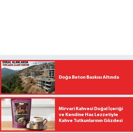
Doğa Beton Baskısı Altında
Mirvari Kahvesi Doğal İçeriği
ve Kendine Has Lezzetiyle
Kahve Tutkunlarının Gözdesi