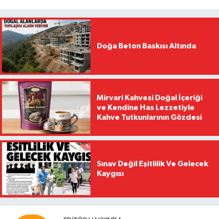
Doğa Beton Baskısı Altında
Mirvari Kahvesi Doğal İçeriği
ve Kendine Has Lezzetiyle
Kahve Tutkunlarının Gözdesi
Sınav Değil Eşitlilik Ve Gelecek
Kaygısı