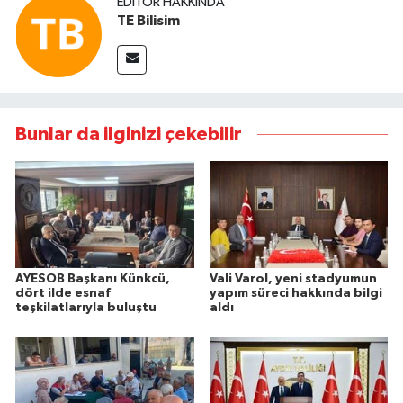
EDITÖR HAKKINDA
TE Bilisim
Bunlar da ilginizi çekebilir
AYESOB Başkanı Künkcü,
Vali Varol, yeni stadyumun
dört ilde esnaf
yapım süreci hakkında bilgi
teşkilatlarıyla buluştu
aldı