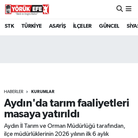
Aydın Nöbetçi Eczaneler
STK
TÜRKİYE
ASAYİŞ
İLÇELER
GÜNCEL
SİYA
Aydın Hava Durumu
AYDIN Namaz Vakitleri
Aydın Trafik Yoğunluk Haritası
Süper Lig Puan Durumu ve Fikstür
HABERLER
KURUMLAR
Aydın'da tarım faaliyetleri
Tüm Manşetler
masaya yatırıldı
Son Dakika Haberleri
Aydın İl Tarım ve Orman Müdürlüğü tarafından,
Haber Arşivi
ilçe müdürlüklerinin 2026 yılının ilk 6 aylık