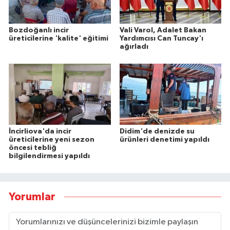
Bozdoğanlı incir
Vali Varol, Adalet Bakan
üreticilerine 'kalite' eğitimi
Yardımcısı Can Tuncay'ı
ağırladı
İncirliova'da incir
Didim'de denizde su
üreticilerine yeni sezon
ürünleri denetimi yapıldı
öncesi tebliğ
bilgilendirmesi yapıldı
Yorumlar