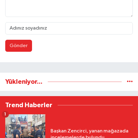
Gönder
Yükleniyor...
Trend Haberler
1
Başkan Zencirci, yanan mağazada
incelemelerde bulundu