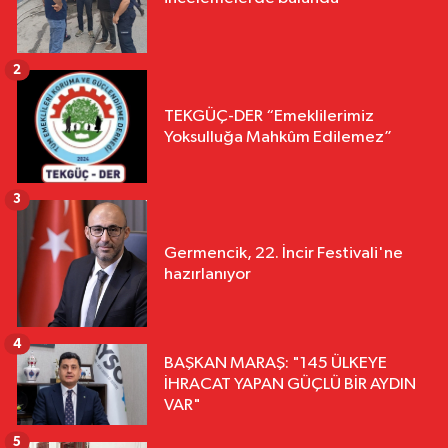
2
TEKGÜÇ-DER “Emeklilerimiz
Yoksulluğa Mahkûm Edilemez”
3
Germencik, 22. İncir Festivali'ne
hazırlanıyor
4
BAŞKAN MARAŞ: "145 ÜLKEYE
İHRACAT YAPAN GÜÇLÜ BİR AYDIN
VAR"
5