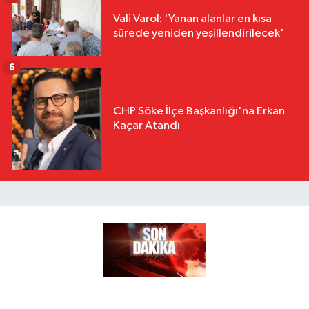
Vali Varol: 'Yanan alanlar en kısa
sürede yeniden yeşillendirilecek'
6
CHP Söke İlçe Başkanlığı'na Erkan
Kaçar Atandı