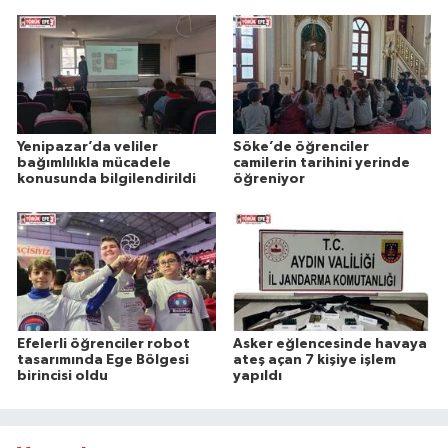
Yenipazar’da veliler
Söke’de öğrenciler
bağımlılıkla mücadele
camilerin tarihini yerinde
konusunda bilgilendirildi
öğreniyor
Efelerli öğrenciler robot
Asker eğlencesinde havaya
tasarımında Ege Bölgesi
ateş açan 7 kişiye işlem
birincisi oldu
yapıldı