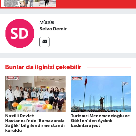
MÜDÜR
Selva Demir
Bunlar da ilginizi çekebilir
Nazilli Devlet
Turizmci Menemencioğlu ve
Hastanesi’nde ’Ramazanda
Gökten’den Aydınlı
Sağlık’ bilgilendirme standı
kadınlara jest
kuruldu