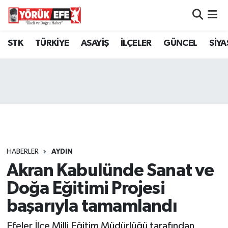
Aydın Nöbetçi Eczaneler
STK
TÜRKİYE
ASAYİŞ
İLÇELER
GÜNCEL
SİYA
Aydın Hava Durumu
AYDIN Namaz Vakitleri
Aydın Trafik Yoğunluk Haritası
Süper Lig Puan Durumu ve Fikstür
HABERLER
AYDIN
Akran Kabulünde Sanat ve
Tüm Manşetler
Doğa Eğitimi Projesi
Son Dakika Haberleri
başarıyla tamamlandı
Haber Arşivi
Efeler İlçe Milli Eğitim Müdürlüğü tarafından