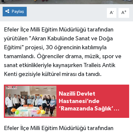
Paylaş
-
+
A
A
Efeler İlçe Milli Eğitim Müdürlüğü tarafından
yürütülen "Akran Kabulünde Sanat ve Doğa
Eğitimi" projesi, 30 öğrencinin katılımıyla
tamamlandı. Öğrenciler drama, müzik, spor ve
sanat etkinlikleriyle kaynaşırken Tralleis Antik
Kenti gezisiyle kültürel mirası da tanıdı.
Nazilli Devlet
Hastanesi’nde
’Ramazanda Sağlık’
bilgilendirme standı
kuruldu
Efeler İlçe Milli Eğitim Müdürlüğü tarafından