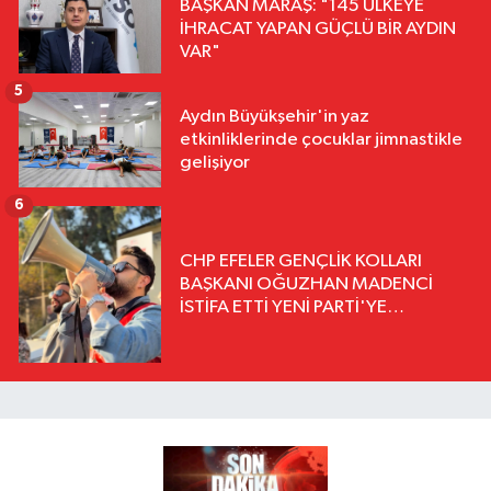
BAŞKAN MARAŞ: "145 ÜLKEYE
İHRACAT YAPAN GÜÇLÜ BİR AYDIN
VAR"
5
Aydın Büyükşehir'in yaz
etkinliklerinde çocuklar jimnastikle
gelişiyor
6
CHP EFELER GENÇLİK KOLLARI
BAŞKANI OĞUZHAN MADENCİ
İSTİFA ETTİ YENİ PARTİ'YE
KATILDIĞINI AÇIKLADI