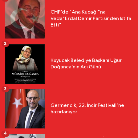
CHP’de "Ana Kucağı"na
Veda"Erdal Demir Partisinden İstifa
Etti"
2
Kuyucak Belediye Başkanı Uğur
Doğanca’nın Acı Günü
3
Germencik, 22. İncir Festivali'ne
hazırlanıyor
4