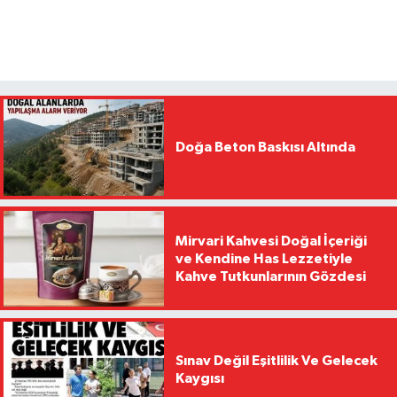
Doğa Beton Baskısı Altında
Mirvari Kahvesi Doğal İçeriği
ve Kendine Has Lezzetiyle
Kahve Tutkunlarının Gözdesi
Sınav Değil Eşitlilik Ve Gelecek
Kaygısı