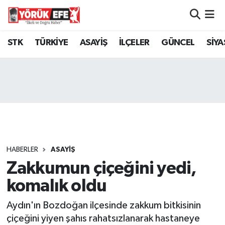
Aydın Nöbetçi Eczaneler
STK
TÜRKİYE
ASAYİŞ
İLÇELER
GÜNCEL
SİYA
Aydın Hava Durumu
AYDIN Namaz Vakitleri
Aydın Trafik Yoğunluk Haritası
Süper Lig Puan Durumu ve Fikstür
HABERLER
ASAYİŞ
Zakkumun çiçeğini yedi,
Tüm Manşetler
komalık oldu
Son Dakika Haberleri
Aydın'ın Bozdoğan ilçesinde zakkum bitkisinin
Haber Arşivi
çiçeğini yiyen şahıs rahatsızlanarak hastaneye