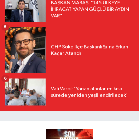
BAŞKAN MARAŞ: "145 ÜLKEYE
İHRACAT YAPAN GÜÇLÜ BİR AYDIN
VAR"
5
CHP Söke İlçe Başkanlığı'na Erkan
Kaçar Atandı
6
Vali Varol: 'Yanan alanlar en kısa
sürede yeniden yeşillendirilecek'