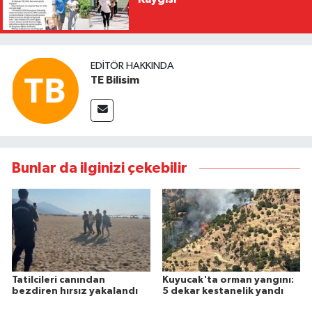
EDITÖR HAKKINDA
TE Bilisim
Bunlar da ilginizi çekebilir
Tatilcileri canından
Kuyucak'ta orman yangını:
bezdiren hırsız yakalandı
5 dekar kestanelik yandı