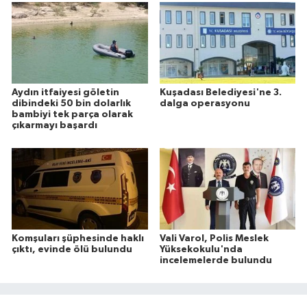
Aydın itfaiyesi göletin
Kuşadası Belediyesi'ne 3.
dibindeki 50 bin dolarlık
dalga operasyonu
bambiyi tek parça olarak
çıkarmayı başardı
Komşuları şüphesinde haklı
Vali Varol, Polis Meslek
çıktı, evinde ölü bulundu
Yüksekokulu'nda
incelemelerde bulundu