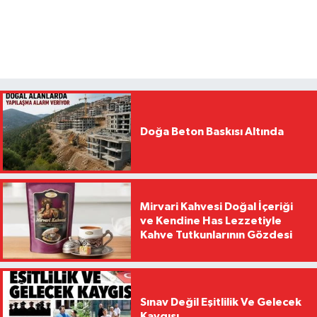
Doğa Beton Baskısı Altında
Mirvari Kahvesi Doğal İçeriği
ve Kendine Has Lezzetiyle
Kahve Tutkunlarının Gözdesi
Sınav Değil Eşitlilik Ve Gelecek
Kaygısı