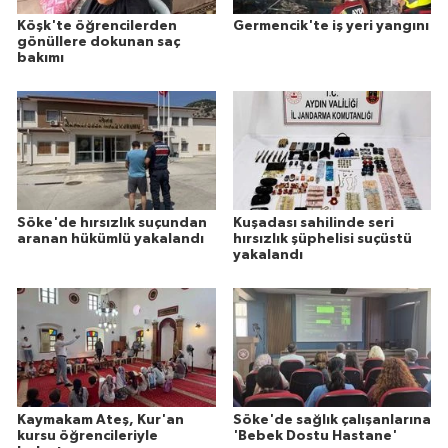
Köşk'te öğrencilerden
Germencik'te iş yeri yangını
gönüllere dokunan saç
bakımı
Söke'de hırsızlık suçundan
Kuşadası sahilinde seri
aranan hükümlü yakalandı
hırsızlık şüphelisi suçüstü
yakalandı
Kaymakam Ateş, Kur'an
Söke'de sağlık çalışanlarına
kursu öğrencileriyle
'Bebek Dostu Hastane'