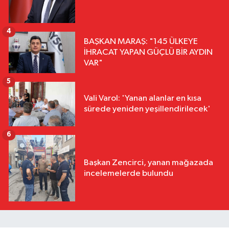
4
BAŞKAN MARAŞ: "145 ÜLKEYE
İHRACAT YAPAN GÜÇLÜ BİR AYDIN
VAR"
5
Vali Varol: 'Yanan alanlar en kısa
sürede yeniden yeşillendirilecek'
6
Başkan Zencirci, yanan mağazada
incelemelerde bulundu