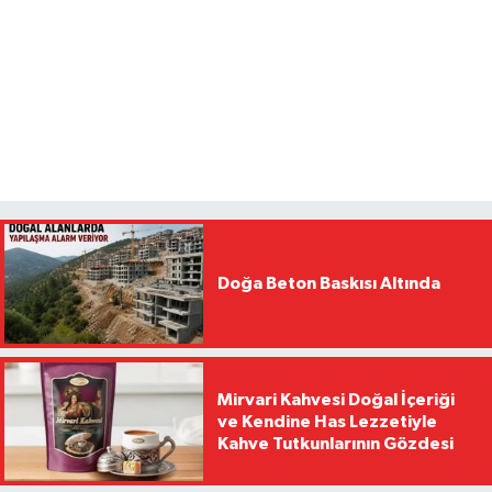
Doğa Beton Baskısı Altında
Mirvari Kahvesi Doğal İçeriği
ve Kendine Has Lezzetiyle
Kahve Tutkunlarının Gözdesi