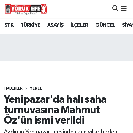
Aydın Nöbetçi Eczaneler
STK
TÜRKİYE
ASAYİŞ
İLÇELER
GÜNCEL
SİYA
Aydın Hava Durumu
AYDIN Namaz Vakitleri
Aydın Trafik Yoğunluk Haritası
Süper Lig Puan Durumu ve Fikstür
HABERLER
YEREL
Yenipazar'da halı saha
Tüm Manşetler
turnuvasına Mahmut
Son Dakika Haberleri
Öz'ün ismi verildi
Haber Arşivi
Aydın'ın Yenipazar ilçesinde uzun yıllar beden