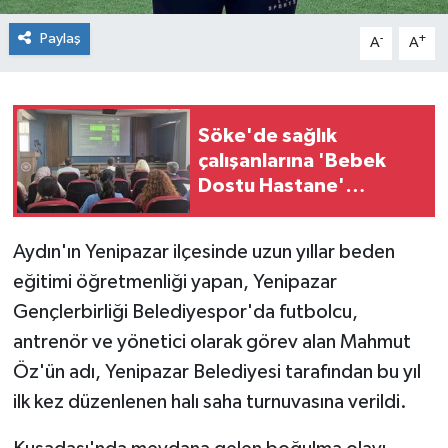
Paylaş
-
+
A
A
Söke'de sağlık
çalışanlarına 'Bebek
Dostu Hastane'
sempozyumu
Aydın'ın Yenipazar ilçesinde uzun yıllar beden
eğitimi öğretmenliği yapan, Yenipazar
Gençlerbirliği Belediyespor'da futbolcu,
antrenör ve yönetici olarak görev alan Mahmut
Öz'ün adı, Yenipazar Belediyesi tarafından bu yıl
ilk kez düzenlenen halı saha turnuvasına verildi.