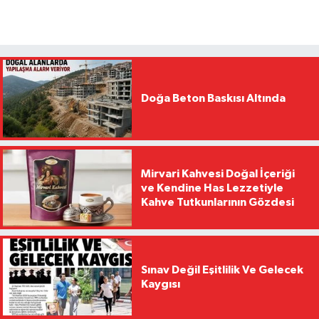
Doğa Beton Baskısı Altında
Mirvari Kahvesi Doğal İçeriği
ve Kendine Has Lezzetiyle
Kahve Tutkunlarının Gözdesi
Sınav Değil Eşitlilik Ve Gelecek
Kaygısı