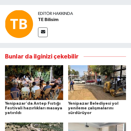
EDITÖR HAKKINDA
TE Bilisim
Bunlar da ilginizi çekebilir
Yenipazar'da Antep Fıstığı
Yenipazar Belediyesi yol
Festivali hazırlıkları masaya
yenileme çalışmalarını
yatırıldı
sürdürüyor