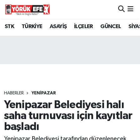
Aydın Nöbetçi Eczaneler
STK
TÜRKİYE
ASAYİŞ
İLÇELER
GÜNCEL
SİYA
Aydın Hava Durumu
AYDIN Namaz Vakitleri
Aydın Trafik Yoğunluk Haritası
Süper Lig Puan Durumu ve Fikstür
HABERLER
YENİPAZAR
Yenipazar Belediyesi halı
Tüm Manşetler
saha turnuvası için kayıtlar
Son Dakika Haberleri
başladı
Haber Arşivi
Yenipazar Belediyesi tarafından düzenlenecek