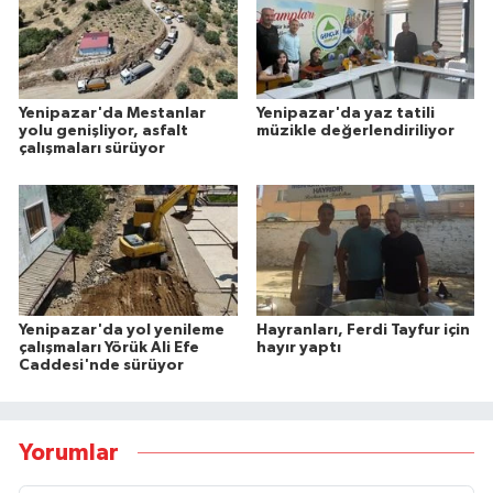
Yenipazar'da Mestanlar
Yenipazar'da yaz tatili
yolu genişliyor, asfalt
müzikle değerlendiriliyor
çalışmaları sürüyor
Yenipazar'da yol yenileme
Hayranları, Ferdi Tayfur için
çalışmaları Yörük Ali Efe
hayır yaptı
Caddesi'nde sürüyor
Yorumlar