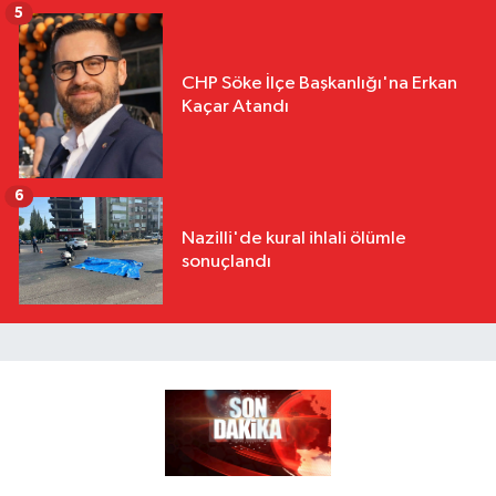
5
CHP Söke İlçe Başkanlığı'na Erkan
Kaçar Atandı
6
Nazilli'de kural ihlali ölümle
sonuçlandı