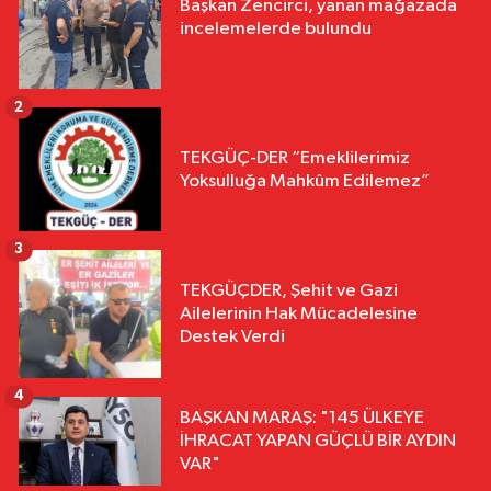
Başkan Zencirci, yanan mağazada
incelemelerde bulundu
2
TEKGÜÇ-DER “Emeklilerimiz
Yoksulluğa Mahkûm Edilemez”
3
TEKGÜÇDER, Şehit ve Gazi
Ailelerinin Hak Mücadelesine
Destek Verdi
4
BAŞKAN MARAŞ: "145 ÜLKEYE
İHRACAT YAPAN GÜÇLÜ BİR AYDIN
VAR"