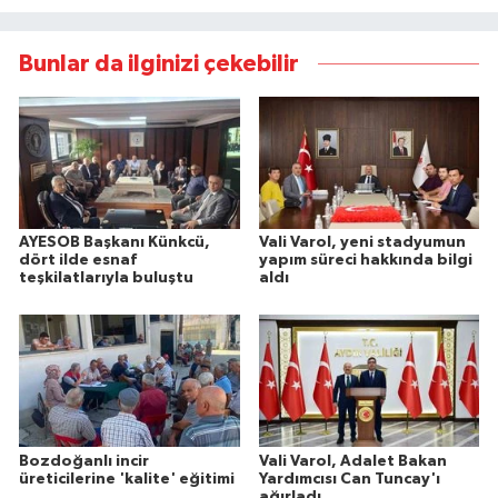
Bunlar da ilginizi çekebilir
AYESOB Başkanı Künkcü,
Vali Varol, yeni stadyumun
dört ilde esnaf
yapım süreci hakkında bilgi
teşkilatlarıyla buluştu
aldı
Bozdoğanlı incir
Vali Varol, Adalet Bakan
üreticilerine 'kalite' eğitimi
Yardımcısı Can Tuncay'ı
ağırladı