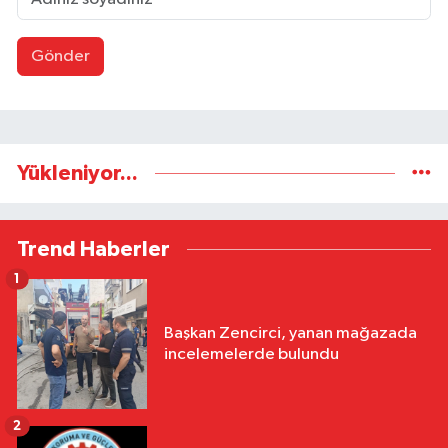
Gönder
Yükleniyor...
Trend Haberler
1
Başkan Zencirci, yanan mağazada
incelemelerde bulundu
2