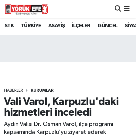
Aydın Nöbetçi Eczaneler
STK
TÜRKİYE
ASAYİŞ
İLÇELER
GÜNCEL
SİYA
Aydın Hava Durumu
AYDIN Namaz Vakitleri
Aydın Trafik Yoğunluk Haritası
Süper Lig Puan Durumu ve Fikstür
HABERLER
KURUMLAR
Vali Varol, Karpuzlu'daki
Tüm Manşetler
hizmetleri inceledi
Son Dakika Haberleri
Aydın Valisi Dr. Osman Varol, ilçe programı
Haber Arşivi
kapsamında Karpuzlu'yu ziyaret ederek