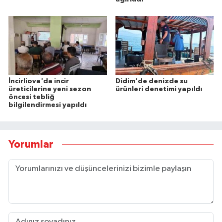
İncirliova'da incir
Didim'de denizde su
üreticilerine yeni sezon
ürünleri denetimi yapıldı
öncesi tebliğ
bilgilendirmesi yapıldı
Yorumlar