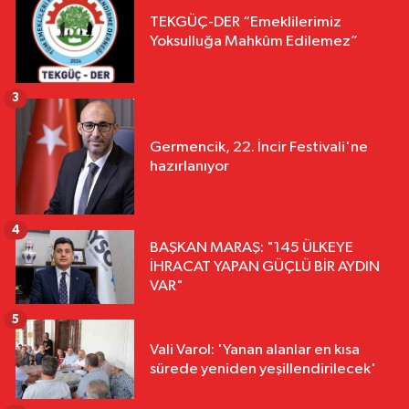
TEKGÜÇ-DER “Emeklilerimiz
Yoksulluğa Mahkûm Edilemez”
3
Germencik, 22. İncir Festivali'ne
hazırlanıyor
4
BAŞKAN MARAŞ: "145 ÜLKEYE
İHRACAT YAPAN GÜÇLÜ BİR AYDIN
VAR"
5
Vali Varol: 'Yanan alanlar en kısa
sürede yeniden yeşillendirilecek'