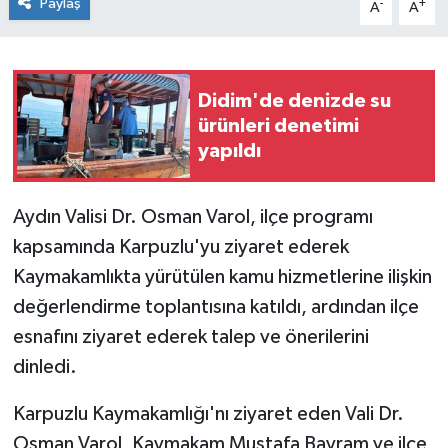
Paylaş
-
+
A
A
Didim'de denizde su
ürünleri denetimi
yapıldı
Aydın Valisi Dr. Osman Varol, ilçe programı
kapsamında Karpuzlu'yu ziyaret ederek
Kaymakamlıkta yürütülen kamu hizmetlerine ilişkin
değerlendirme toplantısına katıldı, ardından ilçe
esnafını ziyaret ederek talep ve önerilerini
dinledi.
Karpuzlu Kaymakamlığı'nı ziyaret eden Vali Dr.
Osman Varol, Kaymakam Mustafa Bayram ve ilçe