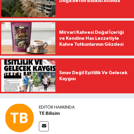
Doğa Beton Baskısı Altında
Mirvari Kahvesi Doğal İçeriği
ve Kendine Has Lezzetiyle
Kahve Tutkunlarının Gözdesi
Sınav Değil Eşitlilik Ve Gelecek
Kaygısı
EDITÖR HAKKINDA
TE Bilisim