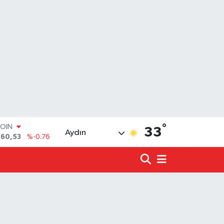
COIN
360,53
%-0.76
°
33
Aydın
LAR
7069
%0.17
RO
0265
%0.01
RLİN
1897
%0.02
LTIN
4.81
%1.44
T100