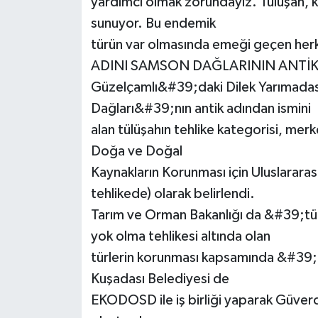
yardımcı olmak zorundayız. Tülüşah, ke
sunuyor. Bu endemik
türün var olmasında emeği geçen her
ADINI SAMSON DAĞLARININ ANTİK
Güzelçamlı&#39;daki Dilek Yarımadas
Dağları&#39;nın antik adından ismini
alan tülüşahın tehlike kategorisi, me
Doğa ve Doğal
Kaynakların Korunması için Uluslarara
tehlikede) olarak belirlendi.
Tarım ve Orman Bakanlığı da &#39;tül
yok olma tehlikesi altında olan
türlerin korunması kapsamında &#39;
Kuşadası Belediyesi de
EKODOSD ile iş birliği yaparak Güver