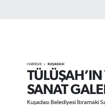
HABERLER
KUŞADASI
TÜLÜŞAH’IN
SANAT GALE
Kuşadası Belediyesi İbramaki San