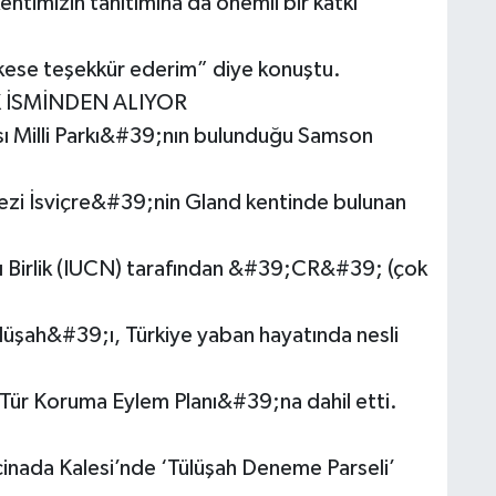
ntimizin tanıtımına da önemli bir katkı
kese teşekkür ederim” diye konuştu.
 İSMİNDEN ALIYOR
ı Milli Parkı&#39;nın bulunduğu Samson
rkezi İsviçre&#39;nin Gland kentinde bulunan
sı Birlik (IUCN) tarafından &#39;CR&#39; (çok
üşah&#39;ı, Türkiye yaban hayatında nesli
Tür Koruma Eylem Planı&#39;na dahil etti.
cinada Kalesi’nde ‘Tülüşah Deneme Parseli’