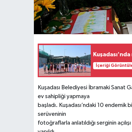
Kuşadası'nda 
İçeriği Görüntül
Kuşadası Belediyesi İbramaki Sanat Gale
ev sahipliği yapmaya
başladı. Kuşadası’ndaki 10 endemik bit
serüveninin
fotoğraflarla anlatıldığı serginin açıl
yapıldı.