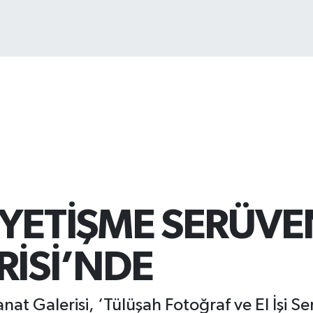
13.
 YETİŞME SERÜVE
RİSİ’NDE
at Galerisi, ‘Tülüşah Fotoğraf ve El İşi Se