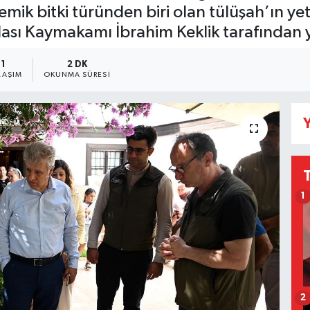
mik bitki türünden biri olan tülüşah’ın ye
şadası Kaymakamı İbrahim Keklik tarafından y
1
2 DK
LAŞIM
OKUNMA SÜRESI
Y
1
2