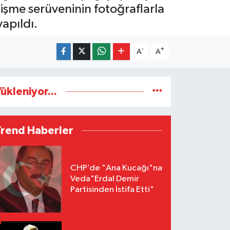
tişme serüveninin fotoğraflarla
apıldı.
-
+
A
A
ükleniyor...
Trend Haberler
CHP’de "Ana Kucağı"na
Veda"Erdal Demir
Partisinden İstifa Etti"