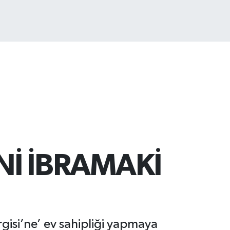
887
%64
Nİ İBRAMAKİ
rgisi’ne’ ev sahipliği yapmaya