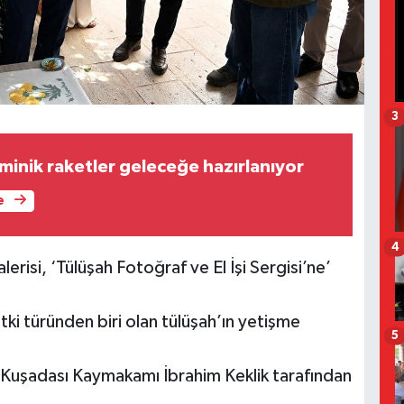
3
minik raketler geleceğe hazırlanıyor
e
4
risi, ‘Tülüşah Fotoğraf ve El İşi Sergisi’ne’
ki türünden biri olan tülüşah’ın yetişme
5
ışı Kuşadası Kaymakamı İbrahim Keklik tarafından