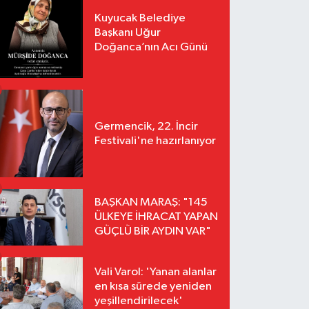
Kuyucak Belediye
Başkanı Uğur
Doğanca’nın Acı Günü
Germencik, 22. İncir
Festivali'ne hazırlanıyor
BAŞKAN MARAŞ: "145
ÜLKEYE İHRACAT YAPAN
GÜÇLÜ BİR AYDIN VAR"
Vali Varol: 'Yanan alanlar
en kısa sürede yeniden
yeşillendirilecek'