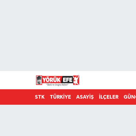
Aydın Nöbetçi Eczaneler
Aydın Hava Durumu
AYDIN Namaz Vakitleri
Aydın Trafik Yoğunluk Haritası
Süper Lig Puan Durumu ve Fikstür
STK
TÜRKİYE
ASAYİŞ
İLÇELER
GÜN
Tüm Manşetler
Son Dakika Haberleri
Haber Arşivi