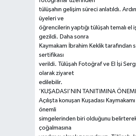
fotoğraflar üzerinden
tülüşahın gelişim süreci anlatıldı. Ard
üyeleri ve
öğrencilerin yaptığı tülüşah temalı el 
gezildi. Daha sonra
Kaymakam İbrahim Keklik tarafından se
sertifikası
verildi. Tülüşah Fotoğraf ve El İşi Ser
olarak ziyaret
edilebilir.
‘KUŞADASI’NIN TANITIMINA ÖNEML
Açılışta konuşan Kuşadası Kaymakamı İ
önemli
simgelerinden biri olduğunu belirtere
çoğalmasına