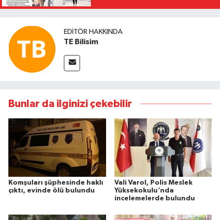
EDITÖR HAKKINDA
TE Bilisim
Bunlar da ilginizi çekebilir
Komşuları şüphesinde haklı
Vali Varol, Polis Meslek
çıktı, evinde ölü bulundu
Yüksekokulu'nda
incelemelerde bulundu