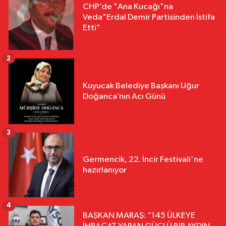
CHP’de "Ana Kucağı"na
Veda"Erdal Demir Partisinden İstifa
Etti"
2
Kuyucak Belediye Başkanı Uğur
Doğanca’nın Acı Günü
3
Germencik, 22. İncir Festivali'ne
hazırlanıyor
4
BAŞKAN MARAŞ: "145 ÜLKEYE