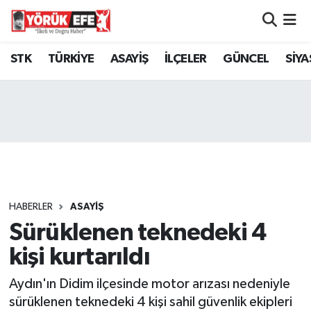
Aydın Nöbetçi Eczaneler
STK
TÜRKİYE
ASAYİŞ
İLÇELER
GÜNCEL
SİYA
Aydın Hava Durumu
AYDIN Namaz Vakitleri
Aydın Trafik Yoğunluk Haritası
Süper Lig Puan Durumu ve Fikstür
HABERLER
ASAYİŞ
Sürüklenen teknedeki 4
Tüm Manşetler
kişi kurtarıldı
Son Dakika Haberleri
Aydın'ın Didim ilçesinde motor arızası nedeniyle
Haber Arşivi
sürüklenen teknedeki 4 kişi sahil güvenlik ekipleri