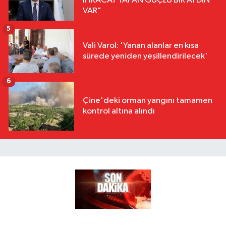
İHRACAT YAPAN GÜÇLÜ BİR AYDIN
VAR"
5
Vali Varol: 'Yanan alanlar en kısa
sürede yeniden yeşillendirilecek'
6
Çine'deki orman yangını tamamen
kontrol altına alındı