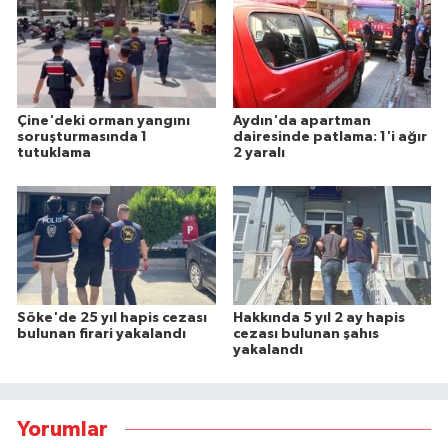
Çine'deki orman yangını
Aydın'da apartman
soruşturmasında 1
dairesinde patlama: 1'i ağır
tutuklama
2 yaralı
Söke'de 25 yıl hapis cezası
Hakkında 5 yıl 2 ay hapis
bulunan firari yakalandı
cezası bulunan şahıs
yakalandı
Yorumlar