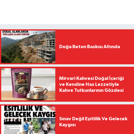
Doğa Beton Baskısı Altında
Mirvari Kahvesi Doğal İçeriği
ve Kendine Has Lezzetiyle
Kahve Tutkunlarının Gözdesi
Sınav Değil Eşitlilik Ve Gelecek
Kaygısı