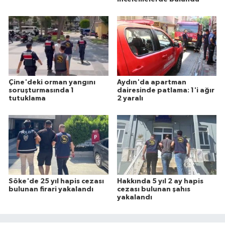
Çine'deki orman yangını
Aydın'da apartman
soruşturmasında 1
dairesinde patlama: 1'i ağır
tutuklama
2 yaralı
Söke'de 25 yıl hapis cezası
Hakkında 5 yıl 2 ay hapis
bulunan firari yakalandı
cezası bulunan şahıs
yakalandı