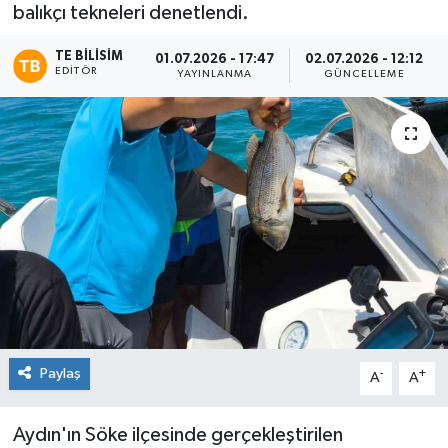
balıkçı tekneleri denetlendi.
TE BILISIM
01.07.2026 - 17:47
02.07.2026 - 12:12
EDITÖR
YAYINLANMA
GÜNCELLEME
Paylaş
-
+
A
A
Aydın'ın Söke ilçesinde gerçekleştirilen