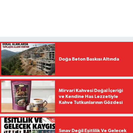
Doğa Beton Baskısı Altında
Mirvari Kahvesi Doğal İçeriği
ve Kendine Has Lezzetiyle
Kahve Tutkunlarının Gözdesi
Sınav Değil Eşitlilik Ve Gelecek