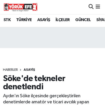
Aydın Nöbetçi Eczaneler
STK
TÜRKİYE
ASAYİŞ
İLÇELER
GÜNCEL
SİYA
Aydın Hava Durumu
AYDIN Namaz Vakitleri
Aydın Trafik Yoğunluk Haritası
Süper Lig Puan Durumu ve Fikstür
HABERLER
ASAYİŞ
Söke'de tekneler
Tüm Manşetler
denetlendi
Son Dakika Haberleri
Aydın'ın Söke ilçesinde gerçekleştirilen
Haber Arşivi
denetimlerde amatör ve ticari avcılık yapan