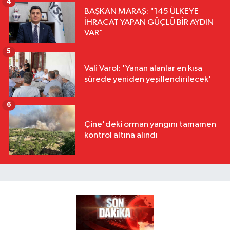
4
BAŞKAN MARAŞ: "145 ÜLKEYE
İHRACAT YAPAN GÜÇLÜ BİR AYDIN
VAR"
5
Vali Varol: 'Yanan alanlar en kısa
sürede yeniden yeşillendirilecek'
6
Çine'deki orman yangını tamamen
kontrol altına alındı