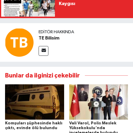
Kaygısı
EDITÖR HAKKINDA
TE Bilisim
Bunlar da ilginizi çekebilir
Komşuları şüphesinde haklı
Vali Varol, Polis Meslek
çıktı, evinde ölü bulundu
Yüksekokulu'nda
incelemelerde bulundu