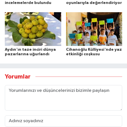
incelemelerde bulundu
oyunlarıyla değerlendiriyor
Aydın'ın taze inciri dünya
Cihanoğlu Külliyesi'nde yaz
pazarlarına uğurlandı
etkinliği coşkusu
Yorumlar