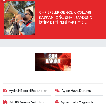
6
CHP EFELER GENÇLİK KOLLARI
BAŞKANI OĞUZHAN MADENCİ
İSTİFA ETTİ YENİ PARTİ'YE
KATILDIĞINI AÇIKLADI
Aydın Nöbetçi Eczaneler
Aydın Hava Durumu
AYDIN Namaz Vakitleri
Aydın Trafik Yoğunluk