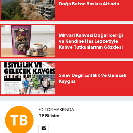
Doğa Beton Baskısı Altında
Mirvari Kahvesi Doğal İçeriği
ve Kendine Has Lezzetiyle
Kahve Tutkunlarının Gözdesi
Sınav Değil Eşitlilik Ve Gelecek
Kaygısı
EDITÖR HAKKINDA
TE Bilisim