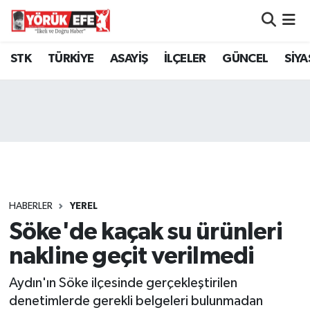
Aydın Nöbetçi Eczaneler
STK
TÜRKİYE
ASAYİŞ
İLÇELER
GÜNCEL
SİYA
Aydın Hava Durumu
AYDIN Namaz Vakitleri
Aydın Trafik Yoğunluk Haritası
Süper Lig Puan Durumu ve Fikstür
HABERLER
YEREL
Söke'de kaçak su ürünleri
Tüm Manşetler
nakline geçit verilmedi
Son Dakika Haberleri
Aydın'ın Söke ilçesinde gerçekleştirilen
Haber Arşivi
denetimlerde gerekli belgeleri bulunmadan