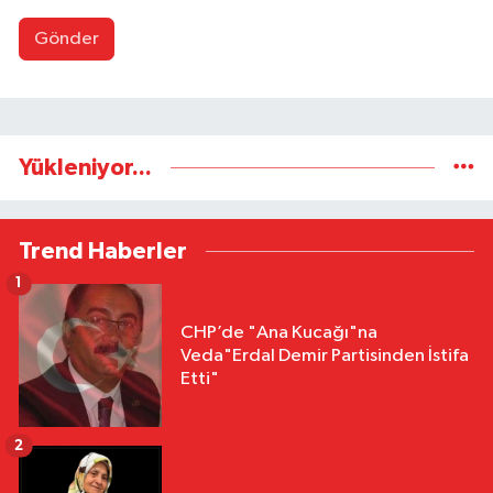
Gönder
Yükleniyor...
Trend Haberler
1
CHP’de "Ana Kucağı"na
Veda"Erdal Demir Partisinden İstifa
Etti"
2