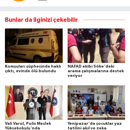
Bunlar da ilginizi çekebilir
Komşuları şüphesinde haklı
NAFAD ekibi Söke'deki
çıktı, evinde ölü bulundu
arama çalışmalarına destek
veriyor
Vali Varol, Polis Meslek
Yenipazar'da çocuklar yaz
Yüksekokulu'nda
tatilini akıl ve zeka