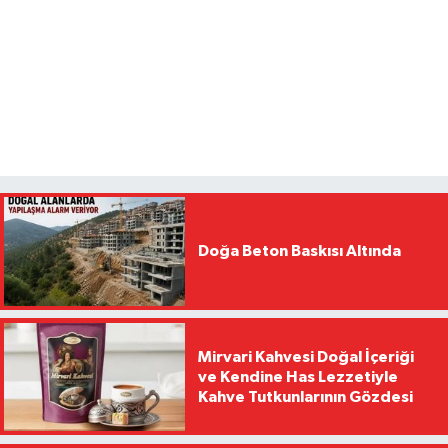
Doğa Beton Baskısı Altında
Mirvari Kahvesi Doğal İçeriği
ve Kendine Has Lezzetiyle
Kahve Tutkunlarının Gözdesi