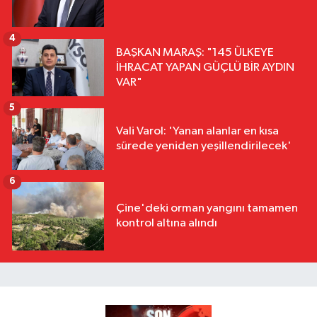
4
BAŞKAN MARAŞ: "145 ÜLKEYE
İHRACAT YAPAN GÜÇLÜ BİR AYDIN
VAR"
5
Vali Varol: 'Yanan alanlar en kısa
sürede yeniden yeşillendirilecek'
6
Çine'deki orman yangını tamamen
kontrol altına alındı