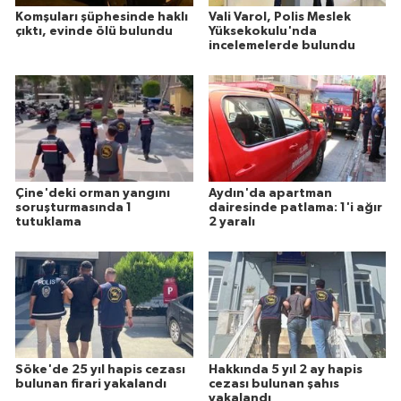
Komşuları şüphesinde haklı
Vali Varol, Polis Meslek
çıktı, evinde ölü bulundu
Yüksekokulu'nda
incelemelerde bulundu
Çine'deki orman yangını
Aydın'da apartman
soruşturmasında 1
dairesinde patlama: 1'i ağır
tutuklama
2 yaralı
Söke'de 25 yıl hapis cezası
Hakkında 5 yıl 2 ay hapis
bulunan firari yakalandı
cezası bulunan şahıs
yakalandı