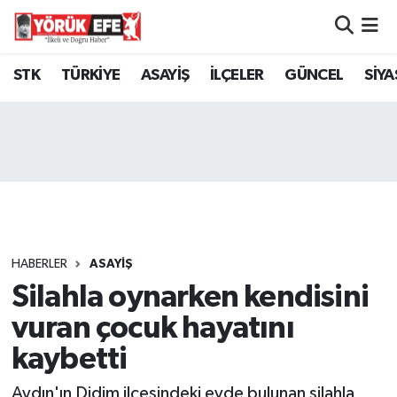
Aydın Nöbetçi Eczaneler
STK
TÜRKİYE
ASAYİŞ
İLÇELER
GÜNCEL
SİYA
Aydın Hava Durumu
AYDIN Namaz Vakitleri
Aydın Trafik Yoğunluk Haritası
Süper Lig Puan Durumu ve Fikstür
HABERLER
ASAYİŞ
Silahla oynarken kendisini
Tüm Manşetler
vuran çocuk hayatını
Son Dakika Haberleri
kaybetti
Haber Arşivi
Aydın'ın Didim ilçesindeki evde bulunan silahla