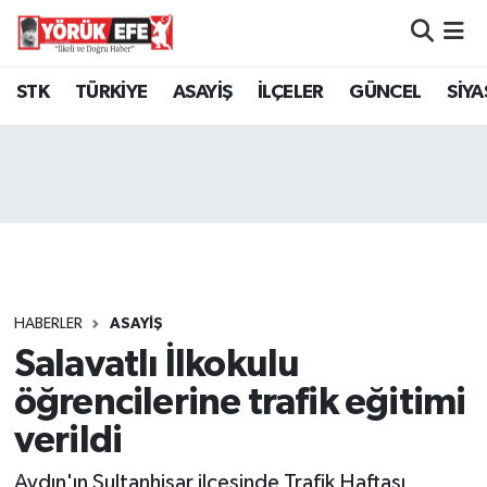
Aydın Nöbetçi Eczaneler
STK
TÜRKİYE
ASAYİŞ
İLÇELER
GÜNCEL
SİYA
Aydın Hava Durumu
AYDIN Namaz Vakitleri
Aydın Trafik Yoğunluk Haritası
Süper Lig Puan Durumu ve Fikstür
HABERLER
ASAYİŞ
Salavatlı İlkokulu
Tüm Manşetler
öğrencilerine trafik eğitimi
Son Dakika Haberleri
verildi
Haber Arşivi
Aydın'ın Sultanhisar ilçesinde Trafik Haftası