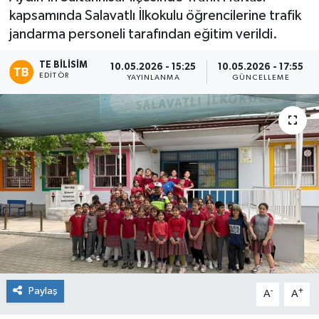
kapsamında Salavatlı İlkokulu öğrencilerine trafik
jandarma personeli tarafından eğitim verildi.
TE BILISIM
10.05.2026 - 15:25
10.05.2026 - 17:55
EDITÖR
YAYINLANMA
GÜNCELLEME
Paylaş
-
+
A
A