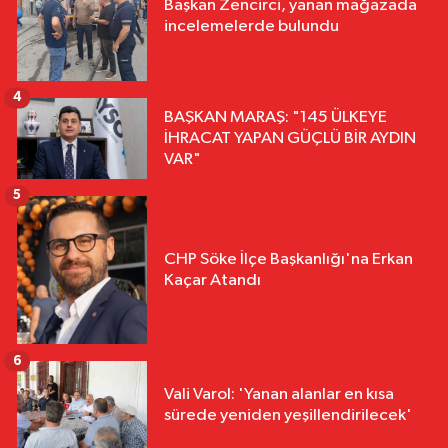
Başkan Zencirci, yanan mağazada
incelemelerde bulundu
4
BAŞKAN MARAŞ: "145 ÜLKEYE
İHRACAT YAPAN GÜÇLÜ BİR AYDIN
VAR"
5
CHP Söke İlçe Başkanlığı'na Erkan
Kaçar Atandı
6
Vali Varol: 'Yanan alanlar en kısa
sürede yeniden yeşillendirilecek'