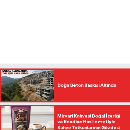
Doğa Beton Baskısı Altında
Mirvari Kahvesi Doğal İçeriği
ve Kendine Has Lezzetiyle
Kahve Tutkunlarının Gözdesi