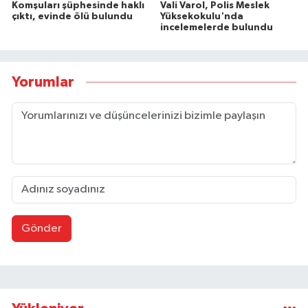
Komşuları şüphesinde haklı
Vali Varol, Polis Meslek
çıktı, evinde ölü bulundu
Yüksekokulu'nda
incelemelerde bulundu
Yorumlar
Gönder