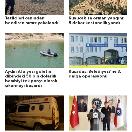
Tatilcileri canından
Kuyucak'ta orman yangını:
bezdiren hırsız yakalandı
5 dekar kestanelik yandı
Aydın itfaiyesi göletin
Kuşadası Belediyesi'ne 3.
dibindeki 50 bin dolarlık
dalga operasyonu
bambiyi tek parça olarak
çıkarmayı başardı