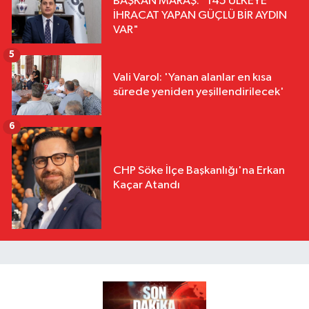
BAŞKAN MARAŞ: "145 ÜLKEYE
İHRACAT YAPAN GÜÇLÜ BİR AYDIN
VAR"
5
Vali Varol: 'Yanan alanlar en kısa
sürede yeniden yeşillendirilecek'
6
CHP Söke İlçe Başkanlığı'na Erkan
Kaçar Atandı