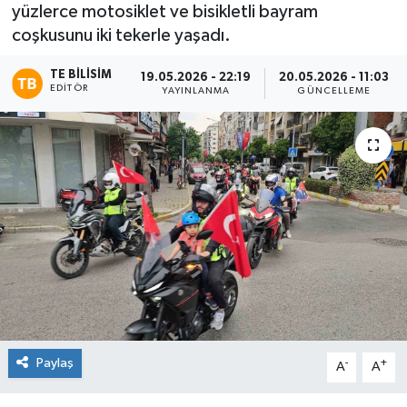
yüzlerce motosiklet ve bisikletli bayram
coşkusunu iki tekerle yaşadı.
TE BILISIM
19.05.2026 - 22:19
20.05.2026 - 11:03
EDITÖR
YAYINLANMA
GÜNCELLEME
Paylaş
-
+
A
A