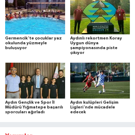
Germencik'te çocuklar yaz
Aydınlı rekortmen Koray
okulunda yüzmeyle
Uygun dünya
buluşuyor
şampiyonasında piste
çıkıyor
Aydın Gençlik ve Spor İl
Aydın kulüpleri Gelişim
Müdürü Yığmatepe başarılı
Ligleri'nde mücadele
sporcuları ağırladı
edecek