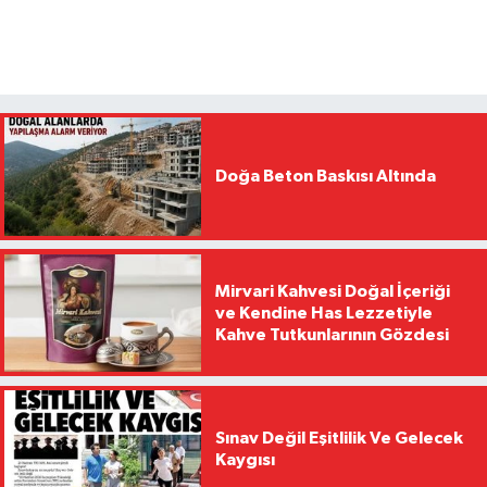
Doğa Beton Baskısı Altında
Mirvari Kahvesi Doğal İçeriği
ve Kendine Has Lezzetiyle
Kahve Tutkunlarının Gözdesi
Sınav Değil Eşitlilik Ve Gelecek
Kaygısı