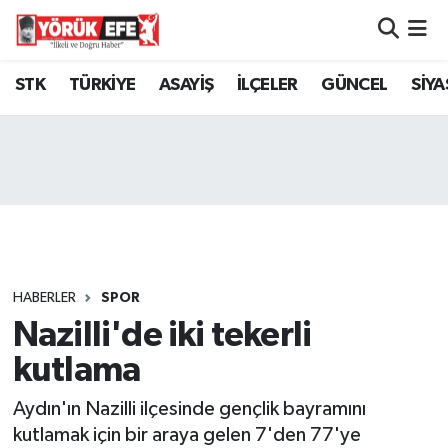
Aydın Nöbetçi Eczaneler
STK
TÜRKİYE
ASAYİŞ
İLÇELER
GÜNCEL
SİYA
Aydın Hava Durumu
AYDIN Namaz Vakitleri
Aydın Trafik Yoğunluk Haritası
Süper Lig Puan Durumu ve Fikstür
HABERLER
SPOR
Nazilli'de iki tekerli
Tüm Manşetler
kutlama
Son Dakika Haberleri
Aydın'ın Nazilli ilçesinde gençlik bayramını
Haber Arşivi
kutlamak için bir araya gelen 7'den 77'ye