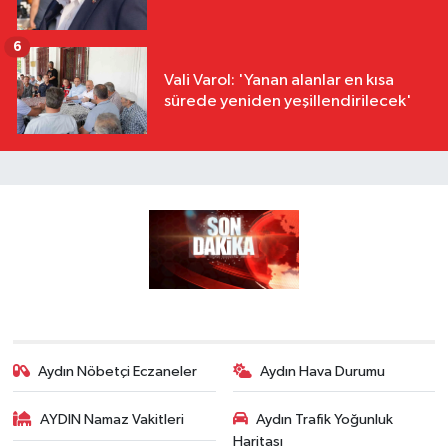
6
Vali Varol: 'Yanan alanlar en kısa
sürede yeniden yeşillendirilecek'
Aydın Nöbetçi Eczaneler
Aydın Hava Durumu
AYDIN Namaz Vakitleri
Aydın Trafik Yoğunluk
Haritası