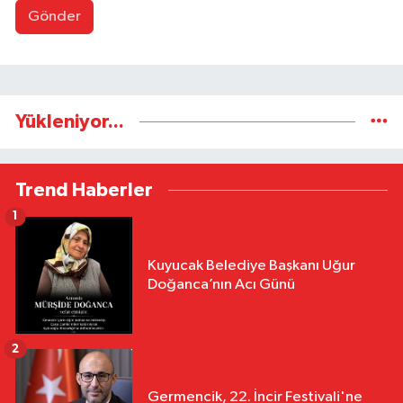
Gönder
Yükleniyor...
Trend Haberler
1
Kuyucak Belediye Başkanı Uğur
Doğanca’nın Acı Günü
2
Germencik, 22. İncir Festivali'ne