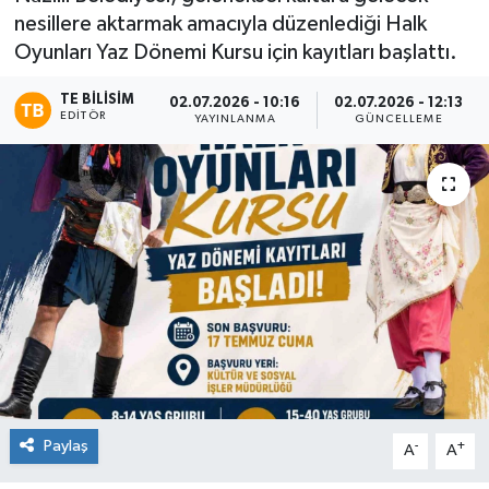
nesillere aktarmak amacıyla düzenlediği Halk
Oyunları Yaz Dönemi Kursu için kayıtları başlattı.
TE BILISIM
02.07.2026 - 10:16
02.07.2026 - 12:13
EDITÖR
YAYINLANMA
GÜNCELLEME
Paylaş
-
+
A
A