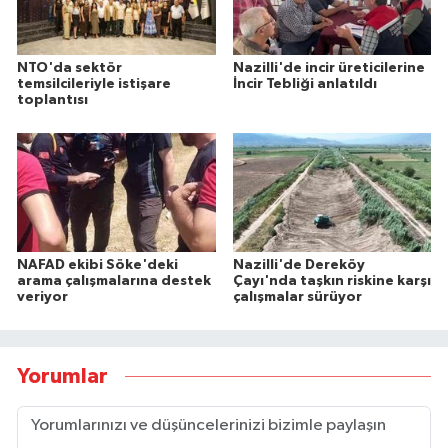
NTO'da sektör
Nazilli'de incir üreticilerine
temsilcileriyle istişare
İncir Tebliği anlatıldı
toplantısı
NAFAD ekibi Söke'deki
Nazilli'de Dereköy
arama çalışmalarına destek
Çayı'nda taşkın riskine karşı
veriyor
çalışmalar sürüyor
Yorumlar