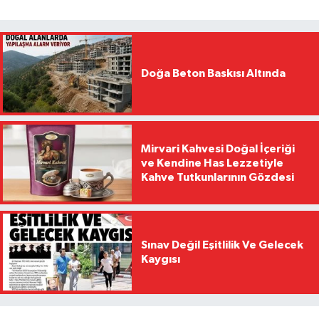
Doğa Beton Baskısı Altında
Mirvari Kahvesi Doğal İçeriği
ve Kendine Has Lezzetiyle
Kahve Tutkunlarının Gözdesi
Sınav Değil Eşitlilik Ve Gelecek
Kaygısı