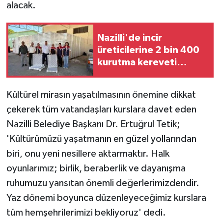
alacak.
Nazilli'de incir
üreticilerine 2 bin 400
kurutma kereveti
desteği
Kültürel mirasın yaşatılmasının önemine dikkat
çekerek tüm vatandaşları kurslara davet eden
Nazilli Belediye Başkanı Dr. Ertuğrul Tetik;
'Kültürümüzü yaşatmanın en güzel yollarından
biri, onu yeni nesillere aktarmaktır. Halk
oyunlarımız; birlik, beraberlik ve dayanışma
ruhumuzu yansıtan önemli değerlerimizdendir.
Yaz dönemi boyunca düzenleyeceğimiz kurslara
tüm hemşehrilerimizi bekliyoruz' dedi.