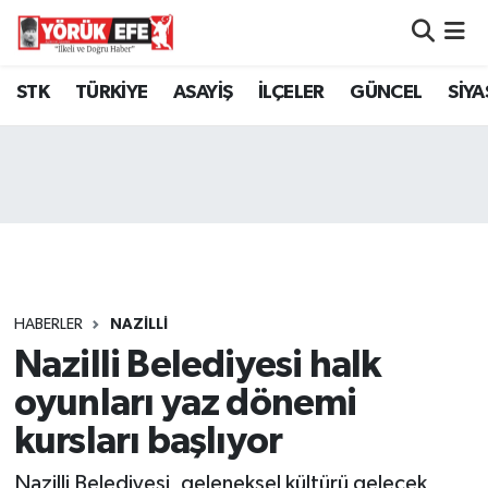
Aydın Nöbetçi Eczaneler
STK
TÜRKİYE
ASAYİŞ
İLÇELER
GÜNCEL
SİYA
Aydın Hava Durumu
AYDIN Namaz Vakitleri
Aydın Trafik Yoğunluk Haritası
Süper Lig Puan Durumu ve Fikstür
HABERLER
NAZİLLİ
Nazilli Belediyesi halk
Tüm Manşetler
oyunları yaz dönemi
Son Dakika Haberleri
kursları başlıyor
Haber Arşivi
Nazilli Belediyesi, geleneksel kültürü gelecek