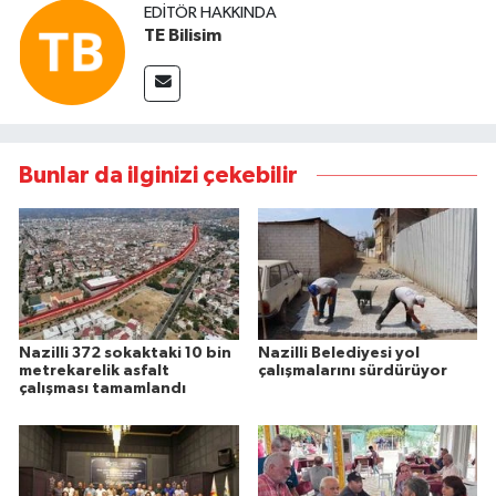
EDITÖR HAKKINDA
TE Bilisim
Bunlar da ilginizi çekebilir
Nazilli 372 sokaktaki 10 bin
Nazilli Belediyesi yol
metrekarelik asfalt
çalışmalarını sürdürüyor
çalışması tamamlandı