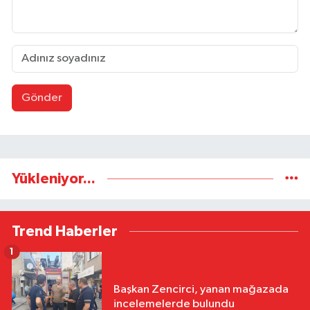
Gönder
Yükleniyor...
Trend Haberler
1
Başkan Zencirci, yanan mağazada
incelemelerde bulundu