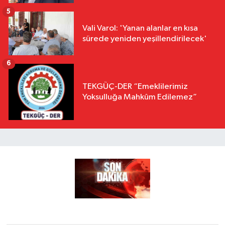
5
Vali Varol: 'Yanan alanlar en kısa
sürede yeniden yeşillendirilecek'
6
TEKGÜÇ-DER “Emeklilerimiz
Yoksulluğa Mahkûm Edilemez”