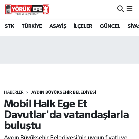
Aydın Nöbetçi Eczaneler
STK
TÜRKİYE
ASAYİŞ
İLÇELER
GÜNCEL
SİYA
Aydın Hava Durumu
AYDIN Namaz Vakitleri
Aydın Trafik Yoğunluk Haritası
Süper Lig Puan Durumu ve Fikstür
HABERLER
AYDIN BÜYÜKŞEHİR BELEDİYESİ
Mobil Halk Ege Et
Tüm Manşetler
Davutlar'da vatandaşlarla
Son Dakika Haberleri
buluştu
Haber Arşivi
Aydın Büyükşehir Belediyesi'nin uygun fiyatlı ve