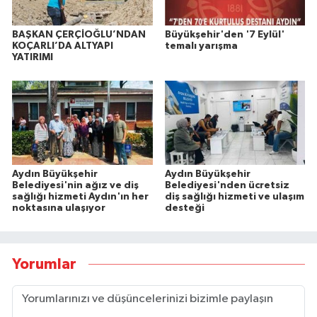
BAŞKAN ÇERÇİOĞLU’NDAN
Büyükşehir'den '7 Eylül'
KOÇARLI’DA ALTYAPI
temalı yarışma
YATIRIMI
Aydın Büyükşehir
Aydın Büyükşehir
Belediyesi'nin ağız ve diş
Belediyesi'nden ücretsiz
sağlığı hizmeti Aydın'ın her
diş sağlığı hizmeti ve ulaşım
noktasına ulaşıyor
desteği
Yorumlar