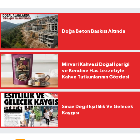
Doğa Beton Baskısı Altında
Mirvari Kahvesi Doğal İçeriği
ve Kendine Has Lezzetiyle
Kahve Tutkunlarının Gözdesi
Sınav Değil Eşitlilik Ve Gelecek
Kaygısı