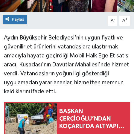
Paylaş
-
+
A
A
Aydın Büyükşehir Belediyesi'nin uygun fiyatlı ve
güvenilir et ürünlerini vatandaşlara ulaştırmak
amacıyla hayata geçirdiği Mobil Halk Ege Et satış
aracı, Kuşadası'nın Davutlar Mahallesi'nde hizmet
verdi. Vatandaşların yoğun ilgi gösterdiği
uygulamadan yararlananlar, hizmetten memnun
kaldıklarını ifade etti.
BAŞKAN
ÇERÇİOĞLU’NDAN
KOÇARLI’DA ALTYAPI
YATIRIMI