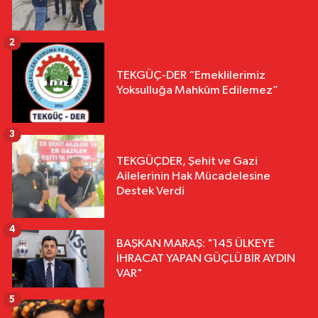
2
TEKGÜÇ-DER “Emeklilerimiz
Yoksulluğa Mahkûm Edilemez”
3
TEKGÜÇDER, Şehit ve Gazi
Ailelerinin Hak Mücadelesine
Destek Verdi
4
BAŞKAN MARAŞ: "145 ÜLKEYE
İHRACAT YAPAN GÜÇLÜ BİR AYDIN
VAR"
5