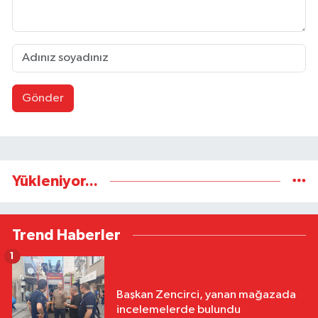
Gönder
Yükleniyor...
Trend Haberler
1
Başkan Zencirci, yanan mağazada
incelemelerde bulundu