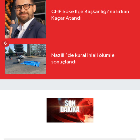
CHP Söke İlçe Başkanlığı'na Erkan
Kaçar Atandı
6
Nazilli'de kural ihlali ölümle
sonuçlandı