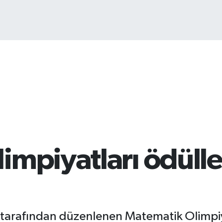
Bİ
13
mpiyatları ödüller
ü tarafından düzenlenen Matematik Olimpiy