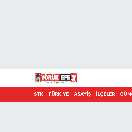
Aydın Nöbetçi Eczaneler
Aydın Hava Durumu
AYDIN Namaz Vakitleri
Aydın Trafik Yoğunluk Haritası
Süper Lig Puan Durumu ve Fikstür
STK
TÜRKİYE
ASAYİŞ
İLÇELER
GÜN
Tüm Manşetler
Son Dakika Haberleri
Haber Arşivi