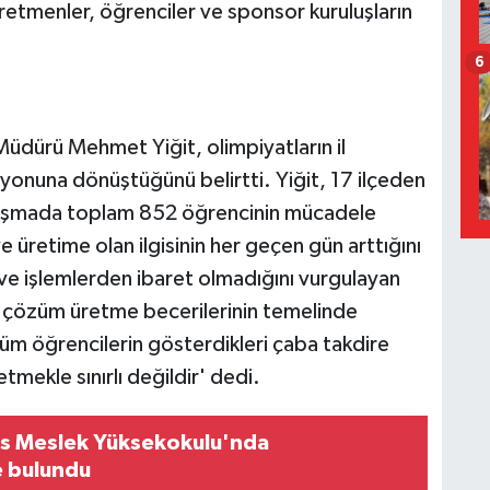
ğretmenler, öğrenciler ve sponsor kuruluşların
6
Müdürü Mehmet Yiğit, olimpiyatların il
yonuna dönüştüğünü belirtti. Yiğit, 17 ilçeden
yarışmada toplam 852 öğrencinin mücadele
e üretime olan ilgisinin her geçen gün arttığını
 ve işlemlerden ibaret olmadığını vurgulayan
 çözüm üretme becerilerinin temelinde
tüm öğrencilerin gösterdikleri çaba takdire
mekle sınırlı değildir' dedi.
olis Meslek Yüksekokulu'nda
e bulundu