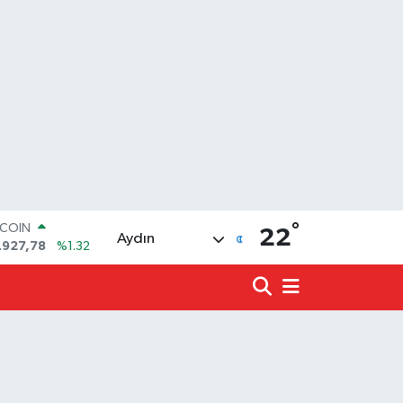
°
TCOIN
22
Aydın
.927,78
%1.32
LAR
,5894
%0.08
RO
,0398
%-0.02
ERLİN
,1581
%0.16
ALTIN
27.85
%0.54