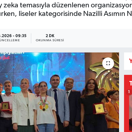
apay zeka temasıyla düzenlenen organizasy
ırken, liseler kategorisinde Nazilli Asımın
.2026 - 09:35
2 DK
ÜNCELLEME
OKUNMA SÜRESI
Y
1