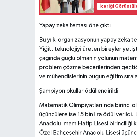
İçeriği Görüntül
Yapay zeka teması öne çıktı
Bu yılki organizasyonun yapay zeka te
Yiğit, teknolojiyi üreten bireyler yet
çağında güçlü olmanın yolunun matemat
problem çözme becerilerinden geçtiğin
ve mühendislerinin bugün eğitim sıral
Şampiyon okullar ödüllendirildi
Matematik Olimpiyatları'nda birinci olan 
üçüncülere ise 15 bin lira ödül verildi.
Anadolu İmam Hatip Lisesi birinciliği ka
Özel Bahçeşehir Anadolu Lisesi üçünc