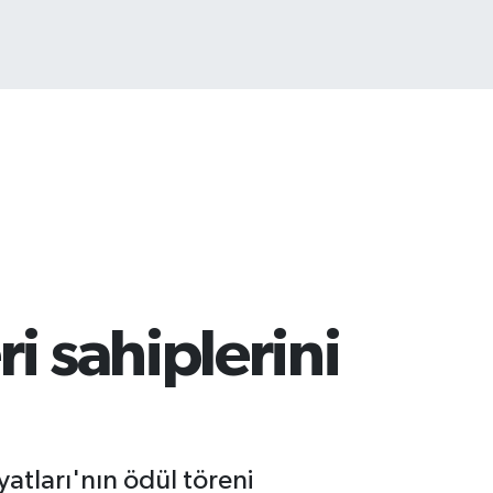
ST100
.703
%11
i sahiplerini
atları'nın ödül töreni