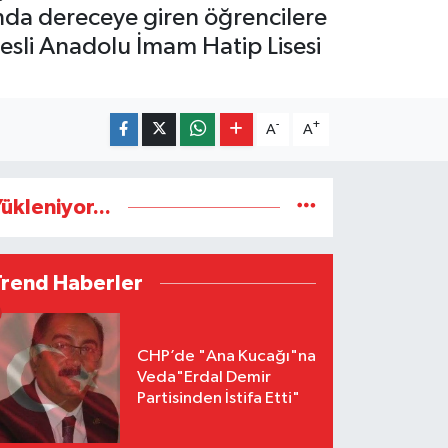
onda dereceye giren öğrencilere
 Nesli Anadolu İmam Hatip Lisesi
-
+
A
A
ükleniyor...
Trend Haberler
CHP’de "Ana Kucağı"na
Veda"Erdal Demir
Partisinden İstifa Etti"