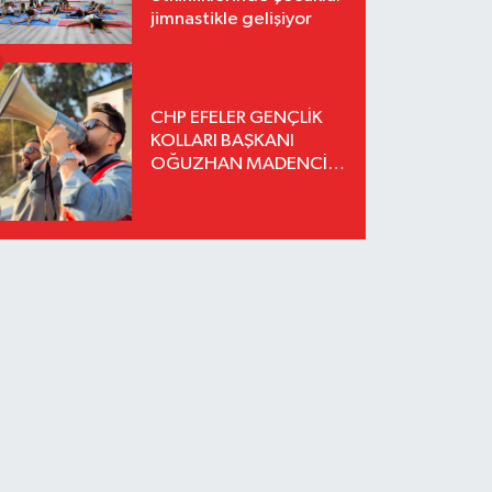
jimnastikle gelişiyor
CHP EFELER GENÇLİK
KOLLARI BAŞKANI
OĞUZHAN MADENCİ
İSTİFA ETTİ YENİ
PARTİ'YE KATILDIĞINI
AÇIKLADI