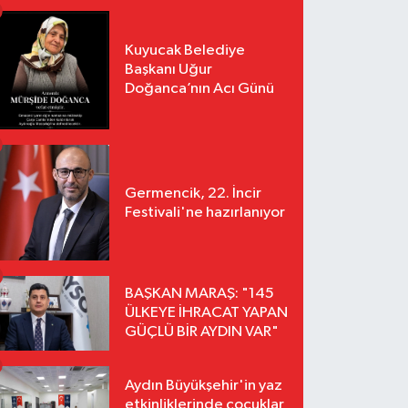
Kuyucak Belediye
Başkanı Uğur
Doğanca’nın Acı Günü
Germencik, 22. İncir
Festivali'ne hazırlanıyor
BAŞKAN MARAŞ: "145
ÜLKEYE İHRACAT YAPAN
GÜÇLÜ BİR AYDIN VAR"
Aydın Büyükşehir'in yaz
etkinliklerinde çocuklar