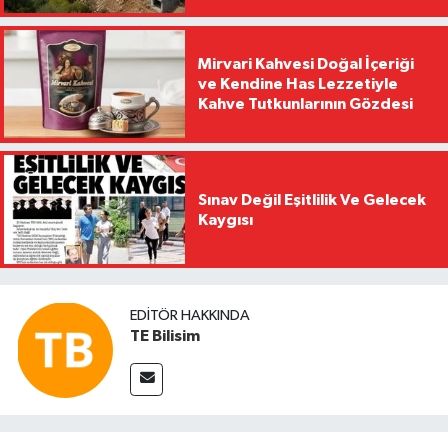
Mirvari Kahvesi Doğal İçeriği
ve Kendine Has Lezzetiyle
Kahve Tutkunlarının Gözdesi
Sınav Değil Eşitlilik Ve Gelecek
Kaygısı
EDITÖR HAKKINDA
TE Bilisim