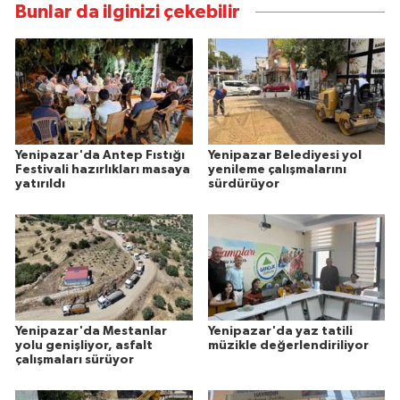
Bunlar da ilginizi çekebilir
Yenipazar'da Antep Fıstığı
Yenipazar Belediyesi yol
Festivali hazırlıkları masaya
yenileme çalışmalarını
yatırıldı
sürdürüyor
Yenipazar'da Mestanlar
Yenipazar'da yaz tatili
yolu genişliyor, asfalt
müzikle değerlendiriliyor
çalışmaları sürüyor