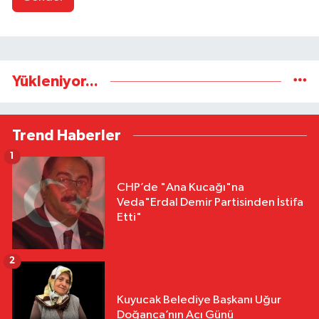
Yükleniyor...
Trend Haberler
1
CHP’de "Ana Kucağı"na
Veda"Erdal Demir Partisinden İstifa
Etti"
2
Kuyucak Belediye Başkanı Uğur
Doğanca’nın Acı Günü