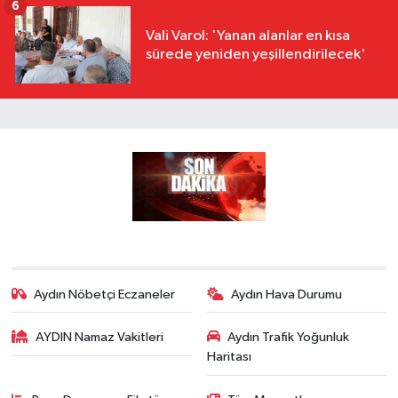
6
Vali Varol: 'Yanan alanlar en kısa
sürede yeniden yeşillendirilecek'
Aydın Nöbetçi Eczaneler
Aydın Hava Durumu
AYDIN Namaz Vakitleri
Aydın Trafik Yoğunluk
Haritası