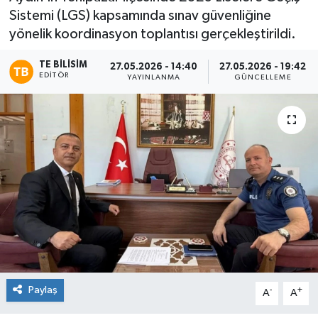
Sistemi (LGS) kapsamında sınav güvenliğine
yönelik koordinasyon toplantısı gerçekleştirildi.
TE BILISIM
27.05.2026 - 14:40
27.05.2026 - 19:42
EDITÖR
YAYINLANMA
GÜNCELLEME
Paylaş
-
+
A
A