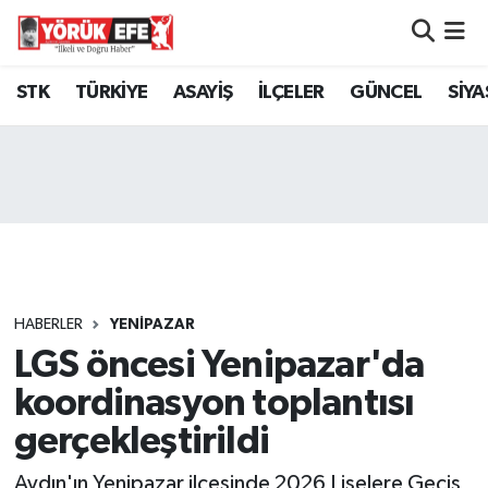
Aydın Nöbetçi Eczaneler
STK
TÜRKİYE
ASAYİŞ
İLÇELER
GÜNCEL
SİYA
Aydın Hava Durumu
AYDIN Namaz Vakitleri
Aydın Trafik Yoğunluk Haritası
Süper Lig Puan Durumu ve Fikstür
HABERLER
YENİPAZAR
LGS öncesi Yenipazar'da
Tüm Manşetler
koordinasyon toplantısı
Son Dakika Haberleri
gerçekleştirildi
Haber Arşivi
Aydın'ın Yenipazar ilçesinde 2026 Liselere Geçiş