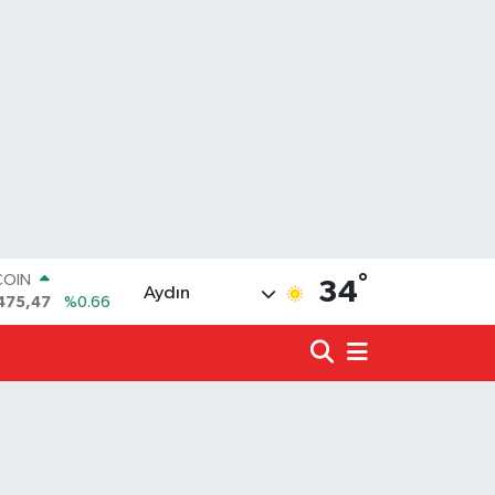
°
LAR
34
Aydın
5971
%0.05
RO
1336
%0.18
RLİN
2534
%0.22
LTIN
8.23
%0.39
T100
703
%0