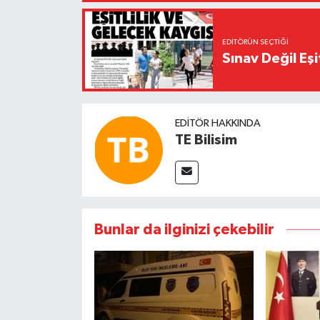
EDITÖRÜN SEÇTIĞI
Sınav Değil Eşi
EDITÖR HAKKINDA
TE Bilisim
Bunlar da ilginizi çekebilir