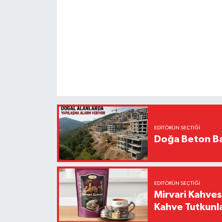
EDITÖRÜN SEÇTIĞI
Doğa Beton Ba
EDITÖRÜN SEÇTIĞI
Mirvari Kahves
Kahve Tutkunl