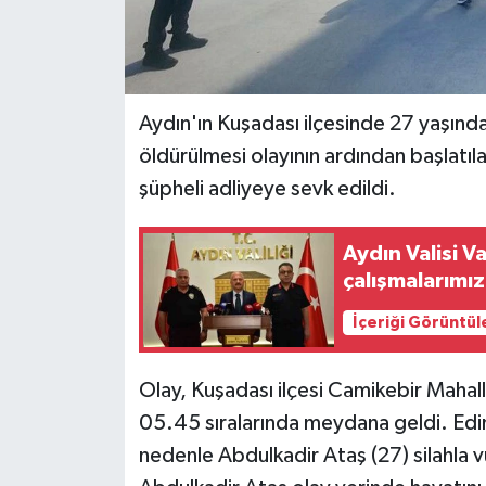
Aydın'ın Kuşadası ilçesinde 27 yaşında
öldürülmesi olayının ardından başlatı
şüpheli adliyeye sevk edildi.
Aydın Valisi V
çalışmalarımız
İçeriği Görüntül
Olay, Kuşadası ilçesi Camikebir Mahall
05.45 sıralarında meydana geldi. Edin
nedenle Abdulkadir Ataş (27) silahla v