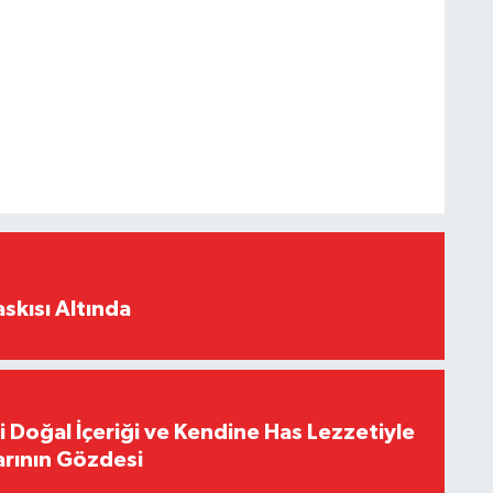
skısı Altında
i Doğal İçeriği ve Kendine Has Lezzetiyle
arının Gözdesi