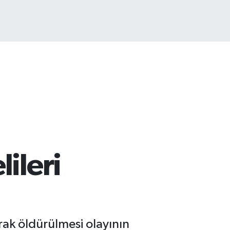
COIN
475,47
%0.66
ileri
rak öldürülmesi olayının