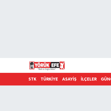
Aydın Nöbetçi Eczaneler
Aydın Hava Durumu
AYDIN Namaz Vakitleri
Aydın Trafik Yoğunluk Haritası
Süper Lig Puan Durumu ve Fikstür
STK
TÜRKİYE
ASAYİŞ
İLÇELER
GÜN
Tüm Manşetler
Son Dakika Haberleri
Haber Arşivi