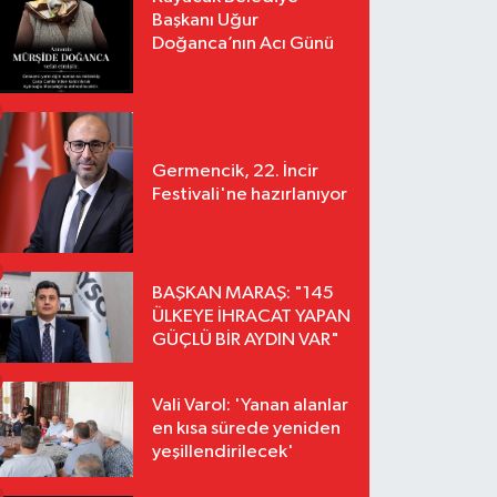
Başkanı Uğur
Doğanca’nın Acı Günü
Germencik, 22. İncir
Festivali'ne hazırlanıyor
BAŞKAN MARAŞ: "145
ÜLKEYE İHRACAT YAPAN
GÜÇLÜ BİR AYDIN VAR"
Vali Varol: 'Yanan alanlar
en kısa sürede yeniden
yeşillendirilecek'