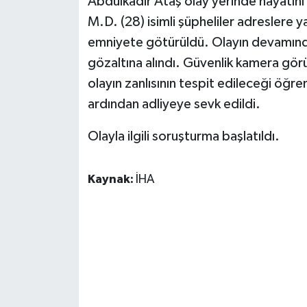
Abdulkadir Ataş olay yerinde hayatını k
M.D. (28) isimli şüpheliler adreslere y
emniyete götürüldü. Olayın devamında 
gözaltına alındı. Güvenlik kamera görü
olayın zanlısının tespit edileceği öğren
ardından adliyeye sevk edildi.
Olayla ilgili soruşturma başlatıldı.
Kaynak:
İHA