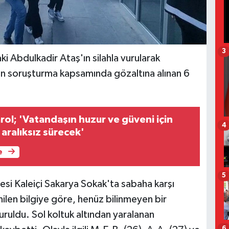
3
ki Abdulkadir Ataş'ın silahla vurularak
lan soruşturma kapsamında gözaltına alınan 6
arol; 'Vatandaşın huzur ve güveni için
4
 aralıksız sürecek'
e
5
esi Kaleiçi Sakarya Sokak'ta sabaha karşı
ilen bilgiye göre, henüz bilinmeyen bir
uruldu. Sol koltuk altından yaralanan
6