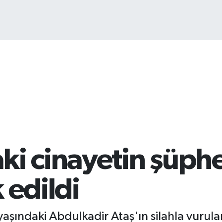
BIT
64.
i cinayetin şüphel
 edildi
yaşındaki Abdulkadir Ataş'ın silahla vurula