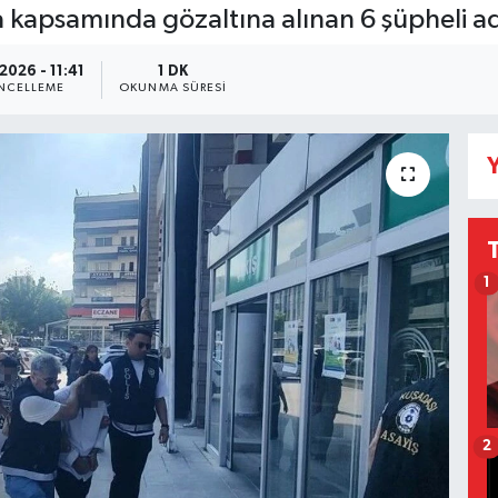
 kapsamında gözaltına alınan 6 şüpheli adl
2026 - 11:41
1 DK
NCELLEME
OKUNMA SÜRESI
Y
1
2