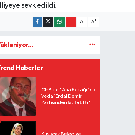
iyeye sevk edildi.
-
+
A
A
ükleniyor...
Trend Haberler
CHP’de "Ana Kucağı"na
Veda"Erdal Demir
Partisinden İstifa Etti"
Kuyucak Belediye