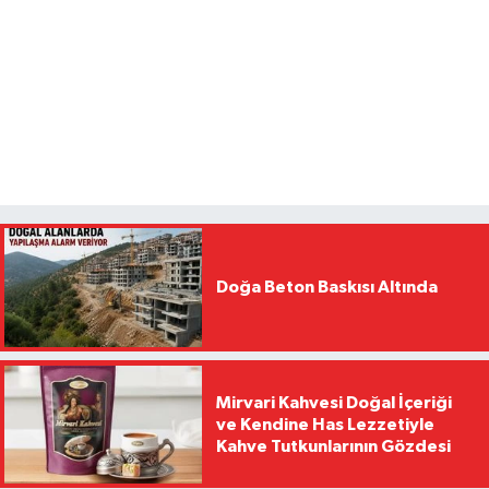
Doğa Beton Baskısı Altında
Mirvari Kahvesi Doğal İçeriği
ve Kendine Has Lezzetiyle
Kahve Tutkunlarının Gözdesi