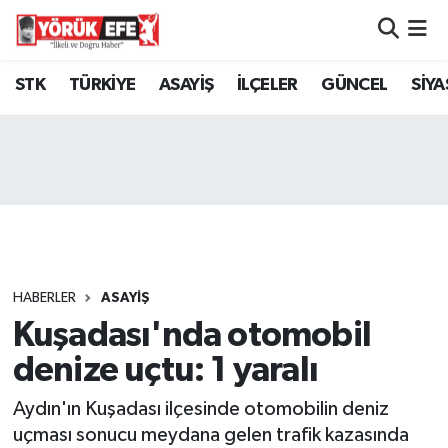
Aydın Nöbetçi Eczaneler
STK
TÜRKİYE
ASAYİŞ
İLÇELER
GÜNCEL
SİYA
Aydın Hava Durumu
AYDIN Namaz Vakitleri
Aydın Trafik Yoğunluk Haritası
Süper Lig Puan Durumu ve Fikstür
HABERLER
ASAYİŞ
Kuşadası'nda otomobil
Tüm Manşetler
denize uçtu: 1 yaralı
Son Dakika Haberleri
Aydın'ın Kuşadası ilçesinde otomobilin deniz
Haber Arşivi
uçması sonucu meydana gelen trafik kazasında