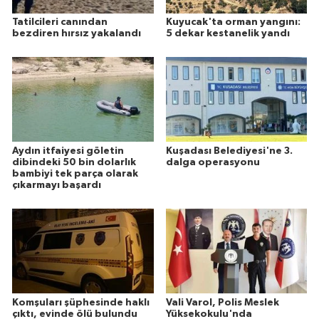
Tatilcileri canından
Kuyucak'ta orman yangını:
bezdiren hırsız yakalandı
5 dekar kestanelik yandı
Aydın itfaiyesi göletin
Kuşadası Belediyesi'ne 3.
dibindeki 50 bin dolarlık
dalga operasyonu
bambiyi tek parça olarak
çıkarmayı başardı
Komşuları şüphesinde haklı
Vali Varol, Polis Meslek
çıktı, evinde ölü bulundu
Yüksekokulu'nda