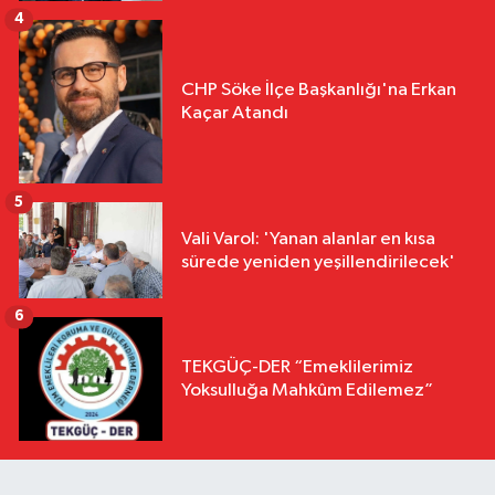
4
CHP Söke İlçe Başkanlığı'na Erkan
Kaçar Atandı
5
Vali Varol: 'Yanan alanlar en kısa
sürede yeniden yeşillendirilecek'
6
TEKGÜÇ-DER “Emeklilerimiz
Yoksulluğa Mahkûm Edilemez”