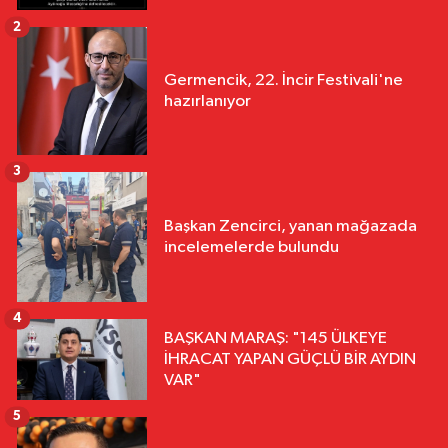
2
Germencik, 22. İncir Festivali'ne
hazırlanıyor
3
Başkan Zencirci, yanan mağazada
incelemelerde bulundu
4
BAŞKAN MARAŞ: "145 ÜLKEYE
İHRACAT YAPAN GÜÇLÜ BİR AYDIN
VAR"
5