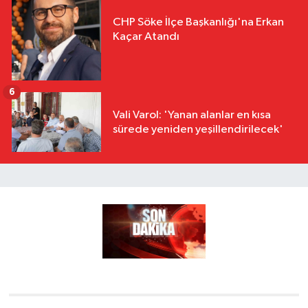
CHP Söke İlçe Başkanlığı'na Erkan
Kaçar Atandı
6
Vali Varol: 'Yanan alanlar en kısa
sürede yeniden yeşillendirilecek'