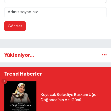
Gönder
Yükleniyor...
Trend Haberler
1
Kuyucak Belediye Başkanı Uğur
Doğanca’nın Acı Günü