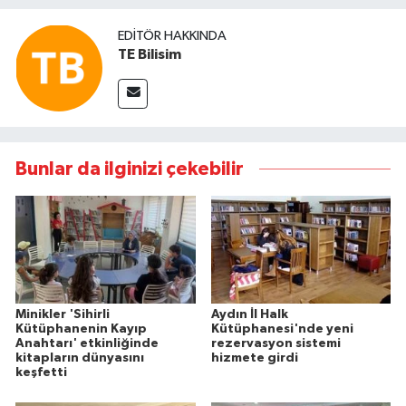
EDITÖR HAKKINDA
TE Bilisim
Bunlar da ilginizi çekebilir
Minikler 'Sihirli
Aydın İl Halk
Kütüphanenin Kayıp
Kütüphanesi'nde yeni
Anahtarı' etkinliğinde
rezervasyon sistemi
kitapların dünyasını
hizmete girdi
keşfetti