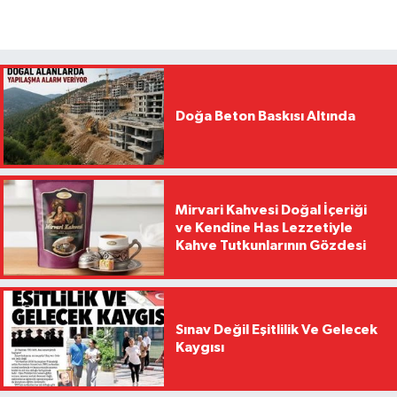
Doğa Beton Baskısı Altında
Mirvari Kahvesi Doğal İçeriği
ve Kendine Has Lezzetiyle
Kahve Tutkunlarının Gözdesi
Sınav Değil Eşitlilik Ve Gelecek
Kaygısı