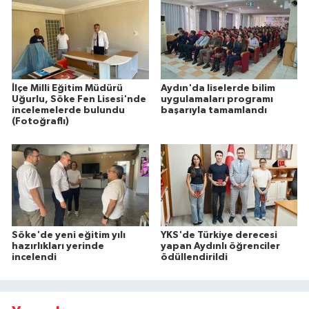
İlçe Milli Eğitim Müdürü
Aydın'da liselerde bilim
Uğurlu, Söke Fen Lisesi'nde
uygulamaları programı
incelemelerde bulundu
başarıyla tamamlandı
(Fotoğraflı)
Söke'de yeni eğitim yılı
YKS'de Türkiye derecesi
hazırlıkları yerinde
yapan Aydınlı öğrenciler
incelendi
ödüllendirildi