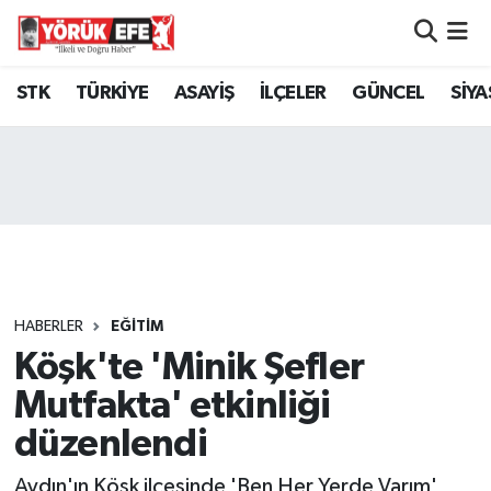
Aydın Nöbetçi Eczaneler
STK
TÜRKİYE
ASAYİŞ
İLÇELER
GÜNCEL
SİYA
Aydın Hava Durumu
AYDIN Namaz Vakitleri
Aydın Trafik Yoğunluk Haritası
Süper Lig Puan Durumu ve Fikstür
HABERLER
EĞİTİM
Köşk'te 'Minik Şefler
Tüm Manşetler
Mutfakta' etkinliği
Son Dakika Haberleri
düzenlendi
Haber Arşivi
Aydın'ın Köşk ilçesinde 'Ben Her Yerde Varım'