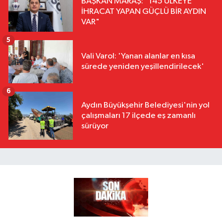
BAŞKAN MARAŞ: "145 ÜLKEYE
İHRACAT YAPAN GÜÇLÜ BİR AYDIN
VAR"
5
Vali Varol: 'Yanan alanlar en kısa
sürede yeniden yeşillendirilecek'
6
Aydın Büyükşehir Belediyesi'nin yol
çalışmaları 17 ilçede eş zamanlı
sürüyor