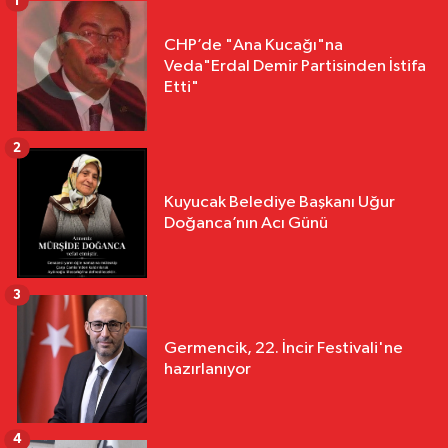
1
CHP’de "Ana Kucağı"na
Veda"Erdal Demir Partisinden İstifa
Etti"
2
Kuyucak Belediye Başkanı Uğur
Doğanca’nın Acı Günü
3
Germencik, 22. İncir Festivali'ne
hazırlanıyor
4