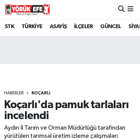
Aydın Nöbetçi Eczaneler
STK
TÜRKİYE
ASAYİŞ
İLÇELER
GÜNCEL
SİYA
Aydın Hava Durumu
AYDIN Namaz Vakitleri
Aydın Trafik Yoğunluk Haritası
Süper Lig Puan Durumu ve Fikstür
HABERLER
KOÇARLI
Koçarlı'da pamuk tarlaları
Tüm Manşetler
incelendi
Son Dakika Haberleri
Aydın İl Tarım ve Orman Müdürlüğü tarafından
Haber Arşivi
yürütülen tarımsal üretim izleme çalışmaları