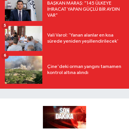
BAŞKAN MARAŞ: "145 ÜLKEYE
İHRACAT YAPAN GÜÇLÜ BİR AYDIN
VAR"
5
Vali Varol: 'Yanan alanlar en kısa
sürede yeniden yeşillendirilecek'
6
Çine'deki orman yangını tamamen
kontrol altına alındı