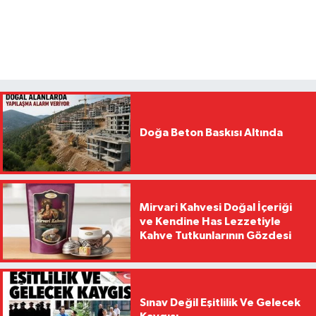
Doğa Beton Baskısı Altında
Mirvari Kahvesi Doğal İçeriği
ve Kendine Has Lezzetiyle
Kahve Tutkunlarının Gözdesi
Sınav Değil Eşitlilik Ve Gelecek