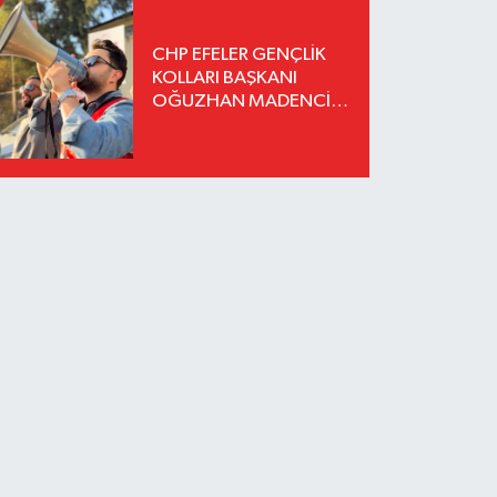
CHP EFELER GENÇLİK
KOLLARI BAŞKANI
OĞUZHAN MADENCİ
İSTİFA ETTİ YENİ
PARTİ'YE KATILDIĞINI
AÇIKLADI