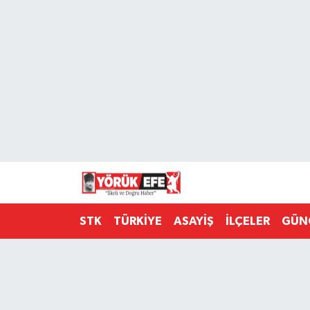
Aydın Nöbetçi Eczaneler
Aydın Hava Durumu
AYDIN Namaz Vakitleri
Aydın Trafik Yoğunluk Haritası
Süper Lig Puan Durumu ve Fikstür
STK
TÜRKİYE
ASAYİŞ
İLÇELER
GÜN
Tüm Manşetler
Son Dakika Haberleri
Haber Arşivi