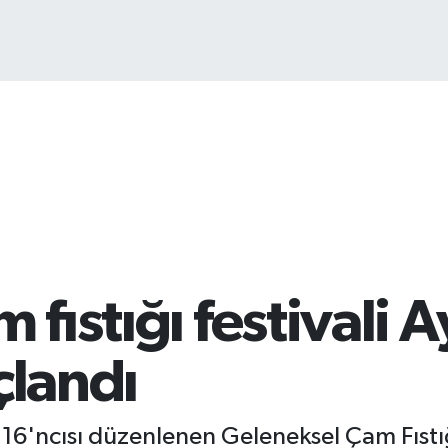
BI
64
 fıstığı festivali 
çlandı
l 16'ncısı düzenlenen Geleneksel Çam Fıstığ