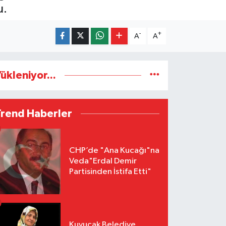
u.
-
+
A
A
ükleniyor...
Trend Haberler
CHP’de "Ana Kucağı"na
Veda"Erdal Demir
Partisinden İstifa Etti"
Kuyucak Belediye