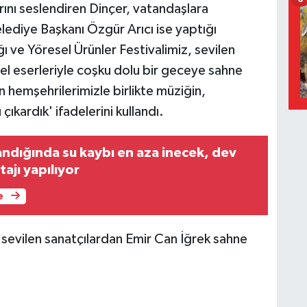
rını seslendiren Dinçer, vatandaşlara
lediye Başkanı Özgür Arıcı ise yaptığı
 ve Yöresel Ürünler Festivalimiz, sevilen
el eserleriyle coşku dolu bir geceye sahne
hemşehrilerimizle birlikte müziğin,
çıkardık' ifadelerini kullandı.
ndığında su kaybı en aza inecek, dev
ajı yapılıyor
e
 sevilen sanatçılardan Emir Can İğrek sahne