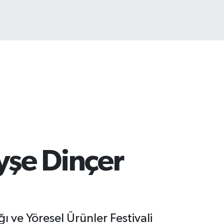
TCOIN
.927,78
%1.32
Ayşe Dinçer
ı ve Yöresel Ürünler Festivali