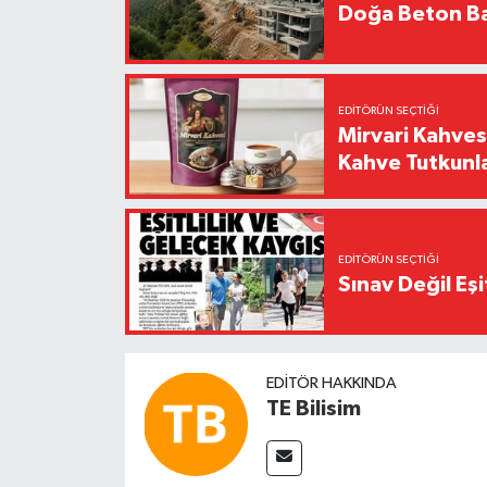
Doğa Beton Ba
EDITÖRÜN SEÇTIĞI
Mirvari Kahves
Kahve Tutkunl
EDITÖRÜN SEÇTIĞI
Sınav Değil Eşi
EDITÖR HAKKINDA
TE Bilisim