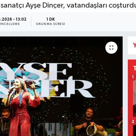
sanatçı Ayşe Dinçer, vatandaşları coşturd
.2026 - 13:02
1 DK
ÜNCELLEME
OKUNMA SÜRESI
Y
1
2