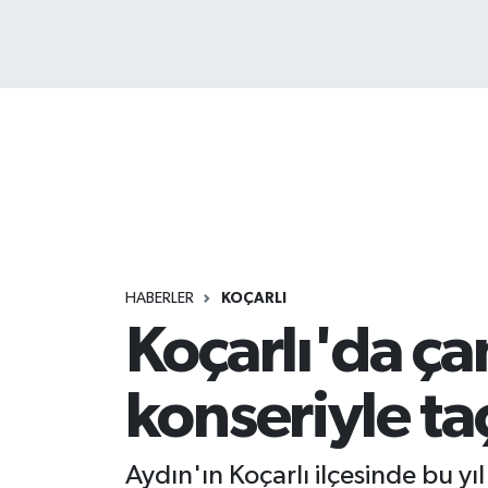
HABERLER
KOÇARLI
Koçarlı'da çam
konseriyle ta
Aydın'ın Koçarlı ilçesinde bu yı