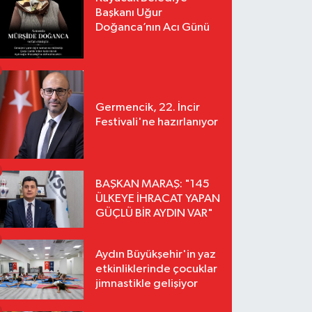
Başkanı Uğur
Doğanca’nın Acı Günü
Germencik, 22. İncir
Festivali'ne hazırlanıyor
BAŞKAN MARAŞ: "145
ÜLKEYE İHRACAT YAPAN
GÜÇLÜ BİR AYDIN VAR"
Aydın Büyükşehir'in yaz
etkinliklerinde çocuklar
jimnastikle gelişiyor