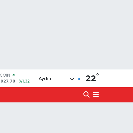
°
LAR
22
Aydın
,5894
%0.08
RO
,0398
%-0.02
ERLİN
,1581
%0.16
ALTIN
27.85
%0.54
ST100
.703
%11