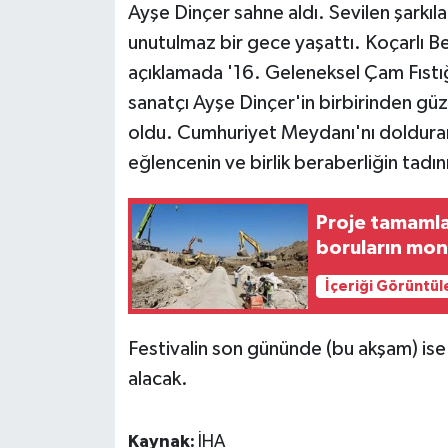
Ayşe Dinçer sahne aldı. Sevilen şarkıla
unutulmaz bir gece yaşattı. Koçarlı Be
açıklamada '16. Geleneksel Çam Fıstığı
sanatçı Ayşe Dinçer'in birbirinden güz
oldu. Cumhuriyet Meydanı'nı dolduran 
eğlencenin ve birlik beraberliğin tadını 
Proje tamamla
boruların mont
İçeriği Görüntül
Festivalin son gününde (bu akşam) ise
alacak.
Kaynak:
İHA