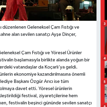
3
cısı düzenlenen Geleneksel Çam Fıstığı ve
ahne alan sevilen sanatçı Ayşe Dinçer,
Geleneksel Çam Fıstığı ve Yöresel Ürünler
4
tivalin başlamasıyla birlikte alanda yoğun bir
elerdeki vatandaşlar da Koçarlı'ya geldi.
 ürünlerin ekonomiye kazandırılmasına önemli
elediye Başkanı Özgür Arıcı ise tüm
5
olmaya davet etti. Yöresel ürünlerin
kleştirildiği festival, ziyaretçilerine hem
en, festivalin beşinci gününde sevilen sanatçı
6