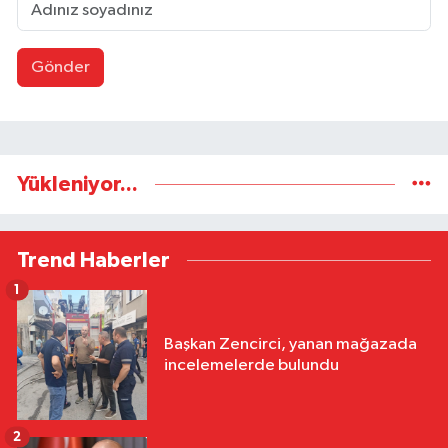
Gönder
Yükleniyor...
Trend Haberler
1
Başkan Zencirci, yanan mağazada
incelemelerde bulundu
2