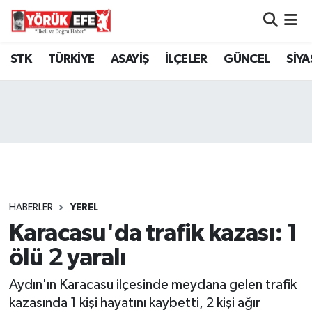
Aydın Nöbetçi Eczaneler
STK
TÜRKİYE
ASAYİŞ
İLÇELER
GÜNCEL
SİYA
Aydın Hava Durumu
AYDIN Namaz Vakitleri
Aydın Trafik Yoğunluk Haritası
Süper Lig Puan Durumu ve Fikstür
HABERLER
YEREL
Karacasu'da trafik kazası: 1
Tüm Manşetler
ölü 2 yaralı
Son Dakika Haberleri
Aydın'ın Karacasu ilçesinde meydana gelen trafik
Haber Arşivi
kazasında 1 kişi hayatını kaybetti, 2 kişi ağır