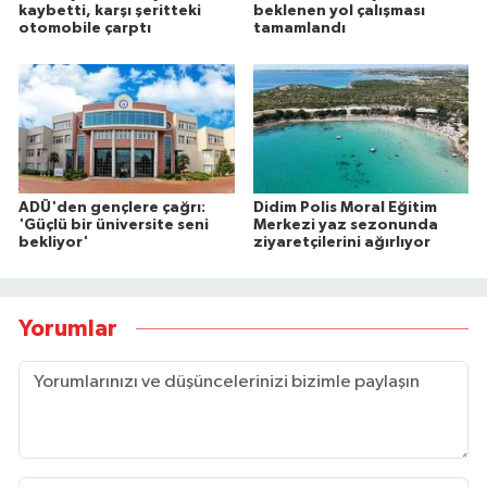
kaybetti, karşı şeritteki
beklenen yol çalışması
otomobile çarptı
tamamlandı
ADÜ'den gençlere çağrı:
Didim Polis Moral Eğitim
'Güçlü bir üniversite seni
Merkezi yaz sezonunda
bekliyor'
ziyaretçilerini ağırlıyor
Yorumlar