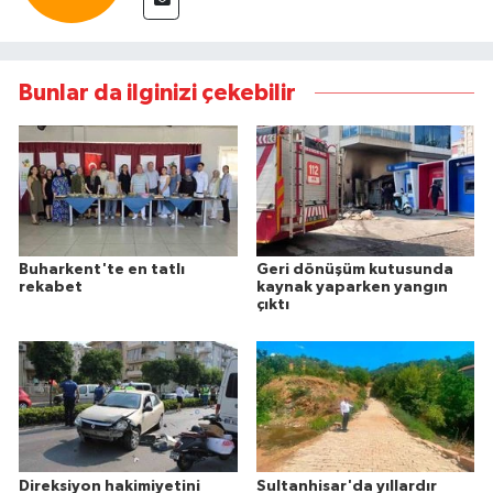
Bunlar da ilginizi çekebilir
Buharkent'te en tatlı
Geri dönüşüm kutusunda
rekabet
kaynak yaparken yangın
çıktı
Direksiyon hakimiyetini
Sultanhisar'da yıllardır