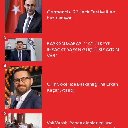
Germencik, 22. İncir Festivali'ne
hazırlanıyor
3
BAŞKAN MARAŞ: "145 ÜLKEYE
İHRACAT YAPAN GÜÇLÜ BİR AYDIN
VAR"
4
CHP Söke İlçe Başkanlığı'na Erkan
Kaçar Atandı
5
Vali Varol: 'Yanan alanlar en kısa