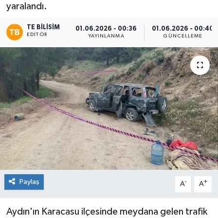
yaralandı.
TE BILISIM
01.06.2026 - 00:36
01.06.2026 - 00:40
EDITÖR
YAYINLANMA
GÜNCELLEME
Paylaş
-
+
A
A
Aydın'ın Karacasu ilçesinde meydana gelen trafik