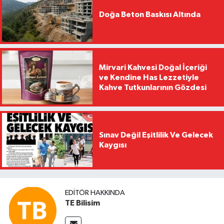
Doğa Beton Baskısı Altında
Mirvari Kahvesi Doğal İçeriği
ve Kendine Has Lezzetiyle
Kahve Tutkunlarının Gözdesi
Sınav Değil Eşitlilik Ve Gelecek
Kaygısı
EDITÖR HAKKINDA
TE Bilisim