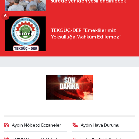
sürede yeniden yeşillendirilecek'
6
TEKGÜÇ-DER “Emeklilerimiz
Yoksulluğa Mahkûm Edilemez”
Aydın Nöbetçi Eczaneler
Aydın Hava Durumu