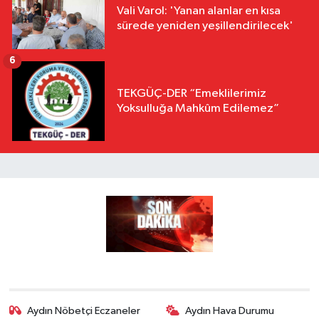
Vali Varol: 'Yanan alanlar en kısa
sürede yeniden yeşillendirilecek'
6
TEKGÜÇ-DER “Emeklilerimiz
Yoksulluğa Mahkûm Edilemez”
Aydın Nöbetçi Eczaneler
Aydın Hava Durumu