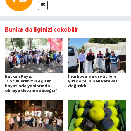
Bunlar da ilginizi çekebilir
Başkan Kaya:
İncirliova'da üreticilere
'Çocuklarımızın eğitim
yüzde 50 hibeli kerevet
hayatında yanlarında
dağıtıldı
olmaya devam edeceğiz'