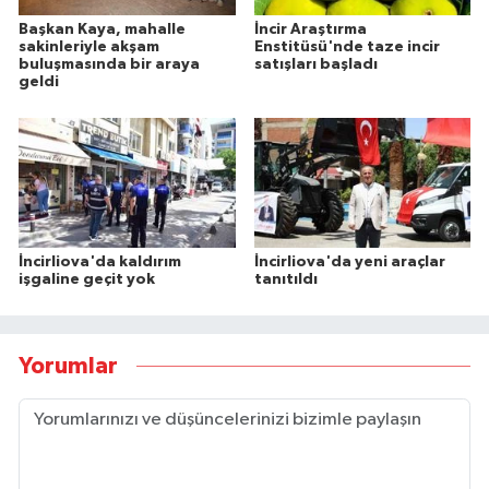
Başkan Kaya, mahalle
İncir Araştırma
sakinleriyle akşam
Enstitüsü'nde taze incir
buluşmasında bir araya
satışları başladı
geldi
İncirliova'da kaldırım
İncirliova'da yeni araçlar
işgaline geçit yok
tanıtıldı
Yorumlar