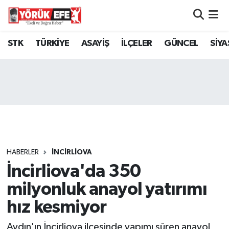
Aydın Nöbetçi Eczaneler
STK
TÜRKİYE
ASAYİŞ
İLÇELER
GÜNCEL
SİYA
Aydın Hava Durumu
AYDIN Namaz Vakitleri
Aydın Trafik Yoğunluk Haritası
Süper Lig Puan Durumu ve Fikstür
HABERLER
İNCİRLİOVA
İncirliova'da 350
Tüm Manşetler
milyonluk anayol yatırımı
Son Dakika Haberleri
hız kesmiyor
Haber Arşivi
Aydın'ın İncirliova ilçesinde yapımı süren anayol