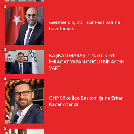
2
Germencik, 22. İncir Festivali'ne
hazırlanıyor
3
BAŞKAN MARAŞ: "145 ÜLKEYE
İHRACAT YAPAN GÜÇLÜ BİR AYDIN
VAR"
4
CHP Söke İlçe Başkanlığı'na Erkan
Kaçar Atandı
5