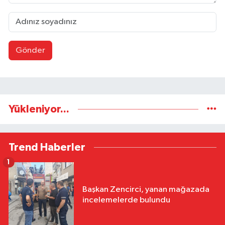
Gönder
Yükleniyor...
Trend Haberler
1
Başkan Zencirci, yanan mağazada
incelemelerde bulundu