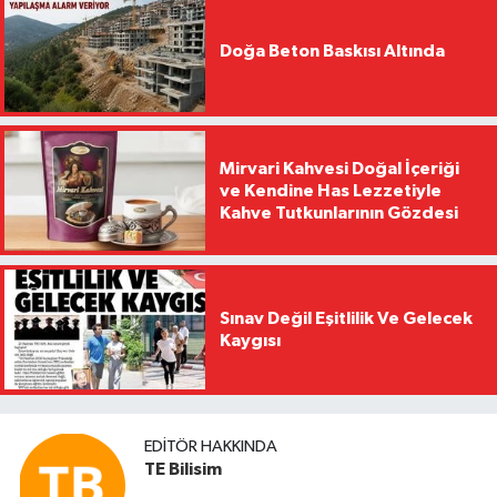
Doğa Beton Baskısı Altında
Mirvari Kahvesi Doğal İçeriği
ve Kendine Has Lezzetiyle
Kahve Tutkunlarının Gözdesi
Sınav Değil Eşitlilik Ve Gelecek
Kaygısı
EDITÖR HAKKINDA
TE Bilisim