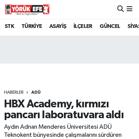
Aydın Nöbetçi Eczaneler
STK
TÜRKİYE
ASAYİŞ
İLÇELER
GÜNCEL
SİYA
Aydın Hava Durumu
AYDIN Namaz Vakitleri
Aydın Trafik Yoğunluk Haritası
Süper Lig Puan Durumu ve Fikstür
HABERLER
ADÜ
HBX Academy, kırmızı
Tüm Manşetler
pancarı laboratuvara aldı
Son Dakika Haberleri
Aydın Adnan Menderes Üniversitesi ADÜ
Haber Arşivi
Teknokent bünyesinde çalışmalarını sürdüren