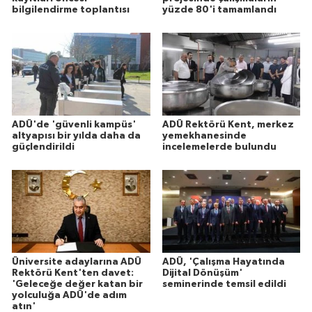
bilgilendirme toplantısı
yüzde 80'i tamamlandı
ADÜ'de 'güvenli kampüs'
ADÜ Rektörü Kent, merkez
altyapısı bir yılda daha da
yemekhanesinde
güçlendirildi
incelemelerde bulundu
Üniversite adaylarına ADÜ
ADÜ, 'Çalışma Hayatında
Rektörü Kent'ten davet:
Dijital Dönüşüm'
'Geleceğe değer katan bir
seminerinde temsil edildi
yolculuğa ADÜ'de adım
atın'