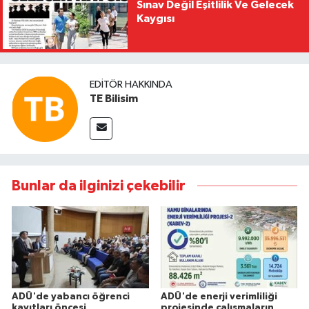
Sınav Değil Eşitlilik Ve Gelecek
Kaygısı
EDITÖR HAKKINDA
TE Bilisim
Bunlar da ilginizi çekebilir
ADÜ'de yabancı öğrenci
ADÜ'de enerji verimliliği
kayıtları öncesi
projesinde çalışmaların