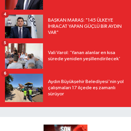
4
BAŞKAN MARAŞ: "145 ÜLKEYE
İHRACAT YAPAN GÜÇLÜ BİR AYDIN
VAR"
5
Vali Varol: 'Yanan alanlar en kısa
sürede yeniden yeşillendirilecek'
6
Aydın Büyükşehir Belediyesi'nin yol
çalışmaları 17 ilçede eş zamanlı
sürüyor