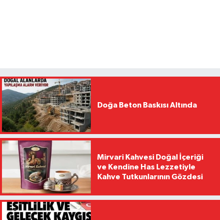
Doğa Beton Baskısı Altında
Mirvari Kahvesi Doğal İçeriği
ve Kendine Has Lezzetiyle
Kahve Tutkunlarının Gözdesi