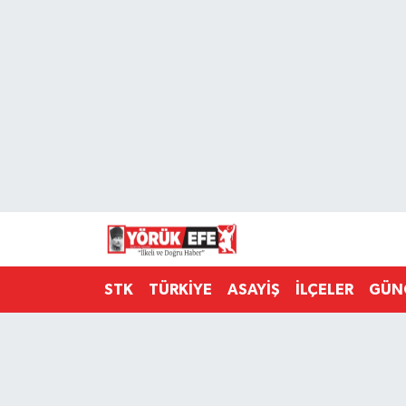
Aydın Nöbetçi Eczaneler
Aydın Hava Durumu
AYDIN Namaz Vakitleri
Aydın Trafik Yoğunluk Haritası
Süper Lig Puan Durumu ve Fikstür
STK
TÜRKİYE
ASAYİŞ
İLÇELER
GÜN
Tüm Manşetler
Son Dakika Haberleri
Haber Arşivi