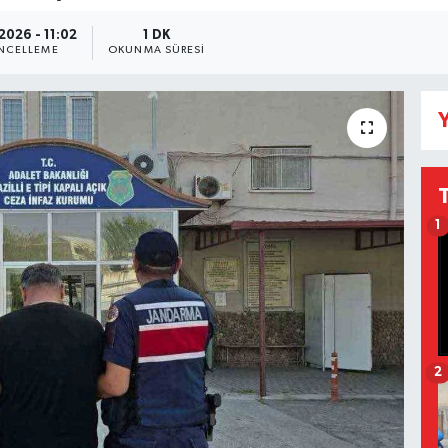
2026 - 11:02
1 DK
NCELLEME
OKUNMA SÜRESI
Y
1
2