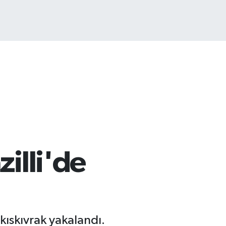
ITCOIN
4.959,79
%1.11
illi'de
kıskıvrak yakalandı.