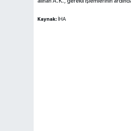
alınan A.K., gerekli işlemlerinin ardı
Kaynak:
İHA