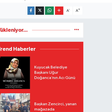
-
+
A
A
ükleniyor...
Trend Haberler
Kuyucak Belediye
Başkanı Uğur
Doğanca’nın Acı Günü
Başkan Zencirci, yanan
mağazada