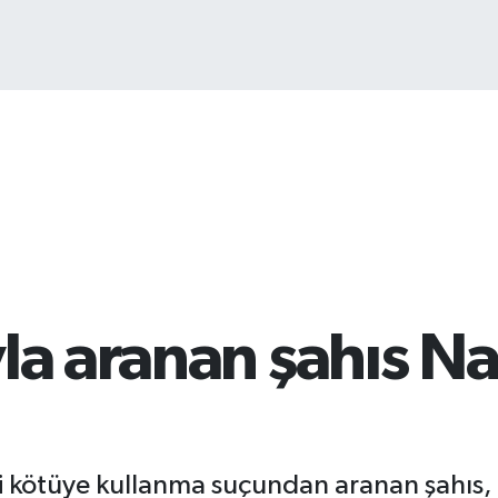
B
6
la aranan şahıs Naz
ni kötüye kullanma suçundan aranan şahıs, 