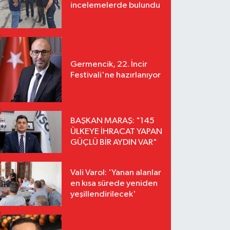
incelemelerde bulundu
Germencik, 22. İncir
Festivali'ne hazırlanıyor
BAŞKAN MARAŞ: "145
ÜLKEYE İHRACAT YAPAN
GÜÇLÜ BİR AYDIN VAR"
Vali Varol: 'Yanan alanlar
en kısa sürede yeniden
yeşillendirilecek'