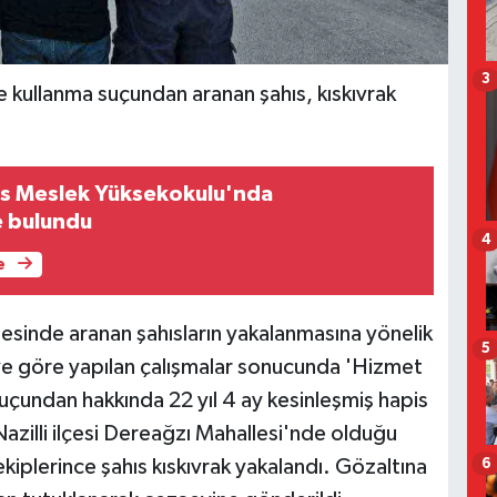
3
ye kullanma suçundan aranan şahıs, kıskıvrak
olis Meslek Yüksekokulu'nda
e bulundu
4
e
esinde aranan şahısların yakalanmasına yönelik
5
giye göre yapılan çalışmalar sonucunda 'Hizmet
çundan hakkında 22 yıl 4 ay kesinleşmiş hapis
Nazilli ilçesi Dereağzı Mahallesi'nde olduğu
6
iplerince şahıs kıskıvrak yakalandı. Gözaltına