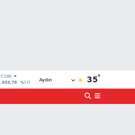
°
OLAR
35
Aydın
7,7436
%0.18
URO
5,2510
%0.32
ERLİN
,4811
%0.38
ALTIN
660.55
%0.03
ST100
.779
%-14