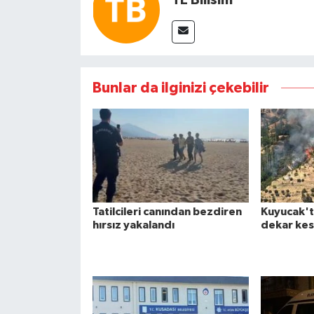
Bunlar da ilginizi çekebilir
Tatilcileri canından bezdiren
Kuyucak't
hırsız yakalandı
dekar kes