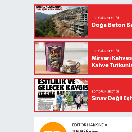
EDITÖRÜN SEÇTIĞI
Doğa Beton Ba
EDITÖRÜN SEÇTIĞI
Mirvari Kahves
Kahve Tutkunl
EDITÖRÜN SEÇTIĞI
Sınav Değil Eşi
EDITÖR HAKKINDA
TE Bilisim