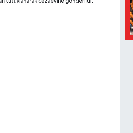
ndan tutuklanarak cezaevine gönderildi.