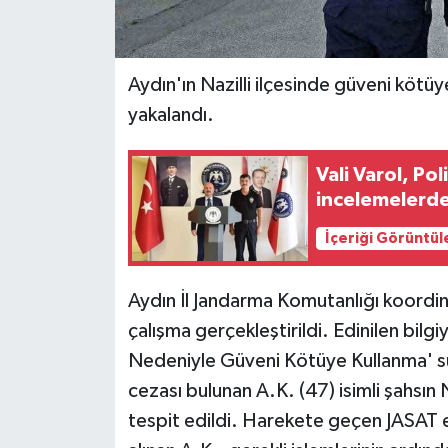
Aydın'ın Nazilli ilçesinde güveni kötü
yakalandı.
Vali Varol, P
incelemelerd
İçeriği Görüntül
Aydın İl Jandarma Komutanlığı koordin
çalışma gerçekleştirildi. Edinilen bil
Nedeniyle Güveni Kötüye Kullanma' su
cezası bulunan A.K. (47) isimli şahsın 
tespit edildi. Harekete geçen JASAT ek