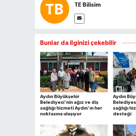
TE Bilisim
Bunlar da ilginizi çekebilir
Aydın Büyükşehir
Aydın Büy
Belediyesi'nin ağız ve diş
Belediyes
sağlığı hizmeti Aydın'ın her
sağlığı hi
noktasına ulaşıyor
desteği