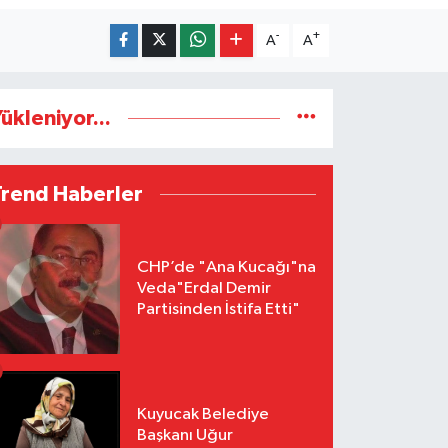
-
+
A
A
ükleniyor...
Trend Haberler
CHP’de "Ana Kucağı"na
Veda"Erdal Demir
Partisinden İstifa Etti"
Kuyucak Belediye
Başkanı Uğur