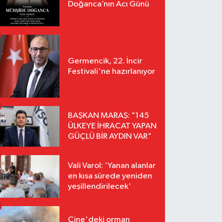
Doğanca’nın Acı Günü
Germencik, 22. İncir
Festivali'ne hazırlanıyor
BAŞKAN MARAŞ: "145
ÜLKEYE İHRACAT YAPAN
GÜÇLÜ BİR AYDIN VAR"
Vali Varol: 'Yanan alanlar
en kısa sürede yeniden
yeşillendirilecek'
Çine'deki orman