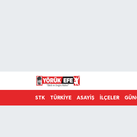
Aydın Nöbetçi Eczaneler
Aydın Hava Durumu
AYDIN Namaz Vakitleri
Aydın Trafik Yoğunluk Haritası
Süper Lig Puan Durumu ve Fikstür
STK
TÜRKİYE
ASAYİŞ
İLÇELER
GÜN
Tüm Manşetler
Son Dakika Haberleri
Haber Arşivi