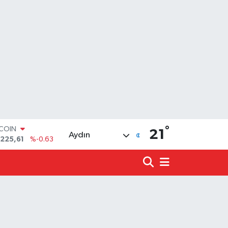
TCOIN
.225,61
%-0.63
°
21
Aydın
LAR
,7143
%0.16
RO
,0317
%-0.02
ERLİN
,2463
%0.07
ALTIN
10.40
%0.45
ST100
.799
%70