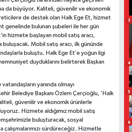
lem Çerçioğlu tarafından hayata geçirilen
a da büyüyor. Kaliteli, güvenilir ve ekonomik
reticilere de destek olan Halk Ege Et, hizmet
3
nt genelinde bulunan şubeleri ile her gün
'in hizmete başlayan mobil satış aracı,
a buluşacak. Mobil satış aracı, ilk gününde
daşlarla buluştu. Halk Ege Et'e yoğun ilgi
emnuniyet duyduklarını belirterek Başkan
4
le vatandaşların yanında olmayı
5
şehir Belediye Başkanı Özlem Çerçioğlu, 'Halk
liteli, güvenilir ve ekonomik ürünlerle
oluyoruz. Hizmete aldığımız mobil satış
hemşehrimizle buluşturacak, sosyal
6
da çalışmalarımızı sürdüreceğiz. Hizmetle