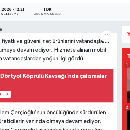
.2026 - 12:21
1 DK
ÜNCELLEME
OKUNMA SÜRESI
Y
iyatlı ve güvenilir et ürünlerini vatandaşlarla
yümeye devam ediyor. Hizmete alınan mobil
'da vatandaşlardan yoğun ilgi gördü.
1
 Dörtyol Köprülü Kavşağı'nda çalışmalar
e
2
zlem Çerçioğlu'nun öncülüğünde sürdürülen
 üreticilerin yanında olmaya devam ediyor.