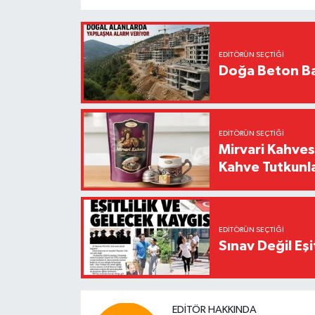
EDITÖRÜN SEÇTIĞI
Doğa Beton Ba
EDITÖRÜN SEÇTIĞI
Mirvari Kahves
Kahve Tutkunl
EDITÖRÜN SEÇTIĞI
Sınav Değil Eşi
EDITÖR HAKKINDA