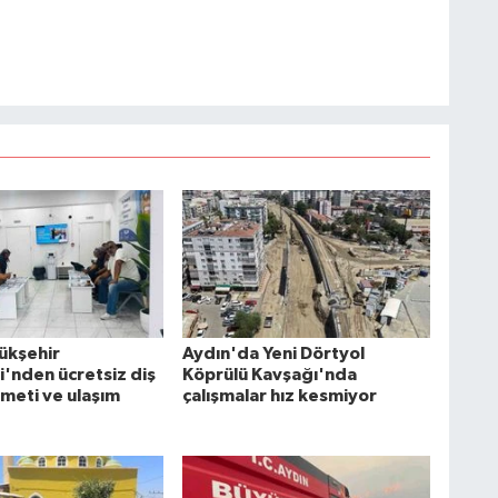
ükşehir
Aydın'da Yeni Dörtyol
i'nden ücretsiz diş
Köprülü Kavşağı'nda
zmeti ve ulaşım
çalışmalar hız kesmiyor