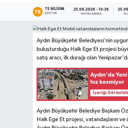
TE BILISIM
25.06.2026 - 10:36
25.06
EDITÖR
YAYINLANMA
G
Aydın Büyükşehir Belediyesi'nin uygun f
buluşturduğu Halk Ege Et projesi bü
satış aracı, ilk durağı olan Yenipazar
Aydın'da Yeni
hız kesmiyor
İçeriği Görüntül
Aydın Büyükşehir Belediye Başkanı Ö
Halk Ege Et projesi, vatandaşların ve