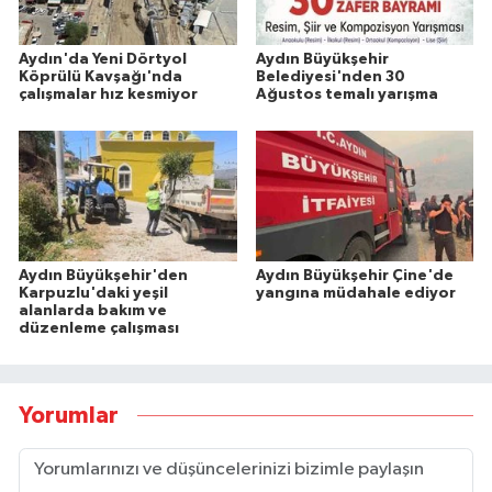
Aydın'da Yeni Dörtyol
Aydın Büyükşehir
Köprülü Kavşağı'nda
Belediyesi'nden 30
çalışmalar hız kesmiyor
Ağustos temalı yarışma
Aydın Büyükşehir'den
Aydın Büyükşehir Çine'de
Karpuzlu'daki yeşil
yangına müdahale ediyor
alanlarda bakım ve
düzenleme çalışması
Yorumlar