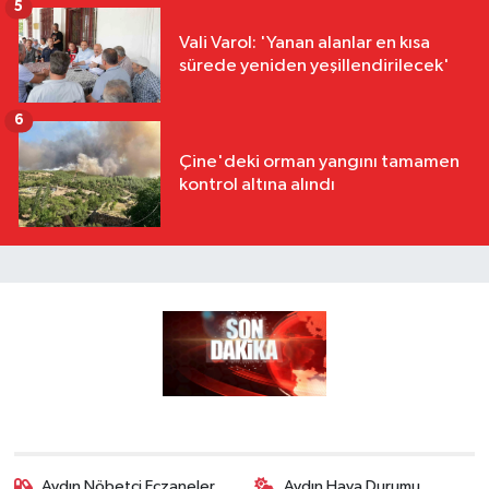
5
Vali Varol: 'Yanan alanlar en kısa
sürede yeniden yeşillendirilecek'
6
Çine'deki orman yangını tamamen
kontrol altına alındı
Aydın Nöbetçi Eczaneler
Aydın Hava Durumu