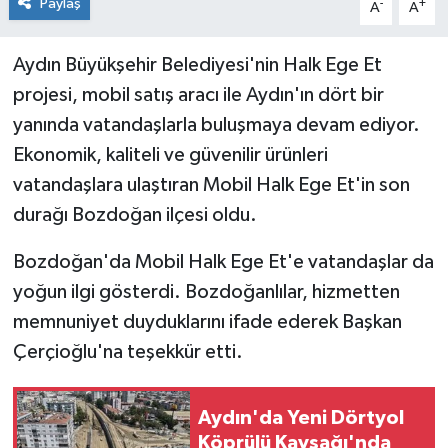
Paylaş
-
+
A
A
Aydın Büyükşehir Belediyesi'nin Halk Ege Et
projesi, mobil satış aracı ile Aydın'ın dört bir
yanında vatandaşlarla buluşmaya devam ediyor.
Ekonomik, kaliteli ve güvenilir ürünleri
vatandaşlara ulaştıran Mobil Halk Ege Et'in son
durağı Bozdoğan ilçesi oldu.
Bozdoğan'da Mobil Halk Ege Et'e vatandaşlar da
yoğun ilgi gösterdi. Bozdoğanlılar, hizmetten
memnuniyet duyduklarını ifade ederek Başkan
Çerçioğlu'na teşekkür etti.
Aydın'da Yeni Dörtyol
Köprülü Kavşağı'nda