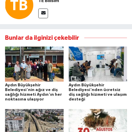
TE Bilisim
Bunlar da ilginizi çekebilir
Aydın Büyükşehir
Aydın Büyükşehir
Belediyesi'nin ağız ve diş
Belediyesi'nden ücretsiz
sağlığı hizmeti Aydın'ın her
diş sağlığı hizmeti ve ulaşım
noktasına ulaşıyor
desteği