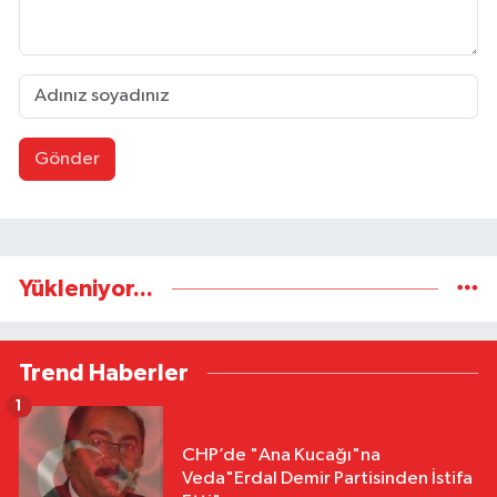
Gönder
Yükleniyor...
Trend Haberler
1
CHP’de "Ana Kucağı"na
Veda"Erdal Demir Partisinden İstifa