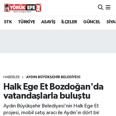
Aydın Nöbetçi Eczaneler
STK
TÜRKİYE
ASAYİŞ
İLÇELER
GÜNCEL
SİYA
Aydın Hava Durumu
AYDIN Namaz Vakitleri
Aydın Trafik Yoğunluk Haritası
Süper Lig Puan Durumu ve Fikstür
HABERLER
AYDIN BÜYÜKŞEHİR BELEDİYESİ
Halk Ege Et Bozdoğan'da
Tüm Manşetler
vatandaşlarla buluştu
Son Dakika Haberleri
Aydın Büyükşehir Belediyesi'nin Halk Ege Et
Haber Arşivi
projesi, mobil satış aracı ile Aydın'ın dört bir