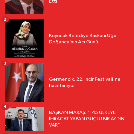
Etti"
2
Kuyucak Belediye Başkanı Uğur
Doğanca’nın Acı Günü
3
Germencik, 22. İncir Festivali'ne
hazırlanıyor
4
BAŞKAN MARAŞ: "145 ÜLKEYE
İHRACAT YAPAN GÜÇLÜ BİR AYDIN
VAR"