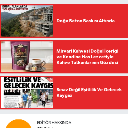
Doğa Beton Baskısı Altında
Mirvari Kahvesi Doğal İçeriği
ve Kendine Has Lezzetiyle
Kahve Tutkunlarının Gözdesi
Sınav Değil Eşitlilik Ve Gelecek
Kaygısı
EDITÖR HAKKINDA