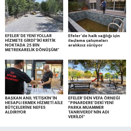
EFELER’DE YENİ YOLLAR
Efeler'de halk sağlığı için
HİZMETE GİRDİ"İKİ KRİTİK
ilaçlama çalışmaları
NOKTADA 25 BİN
aralıksız sürüyor
METREKARELİK DÖNÜŞÜM"
BAŞKAN ANIL YETİŞKİN’İN
EFELER’DEN VEFA ÖRNEĞİ
HESAPLI EKMEK HİZMETİ AİLE
"PINARDERE’DEKİ YENİ
BÜTÇELERİNE NEFES
PARKA MUAMMER
ALDIRIYOR
TANRIVERDİ’NİN ADI
VERİLDİ"