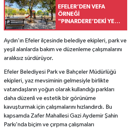
EFELER’DEN VEFA
ÖRNEĞİ
"PINARDERE’DEKİ YENİ
PARKA MUAMMER
TANRIVERDİ’NİN ADI
Aydın'ın Efeler ilçesinde belediye ekipleri, park ve
VERİLDİ"
yeşil alanlarda bakım ve düzenleme çalışmalarını
aralıksız sürdürüyor.
Efeler Belediyesi Park ve Bahçeler Müdürlüğü
ekipleri, yaz mevsiminin gelmesiyle birlikte
vatandaşların yoğun olarak kullandığı parkları
daha düzenli ve estetik bir görünüme
kavuşturmak için çalışmalarını hızlandırdı. Bu
kapsamda Zafer Mahallesi Gazi Aydemir Şahin
Parkı'nda biçim ve çırpma çalışmaları