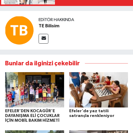
EDITÖR HAKKINDA
TE Bilisim
Bunlar da ilginizi çekebilir
EFELER’DEN KOCAGÜR’E
Efeler'de yaz tatili
DAYANIŞMA ELİ ÇOCUKLAR
satrançla renkleniyor
İÇİN MOBİL BAKIM HİZMETİ