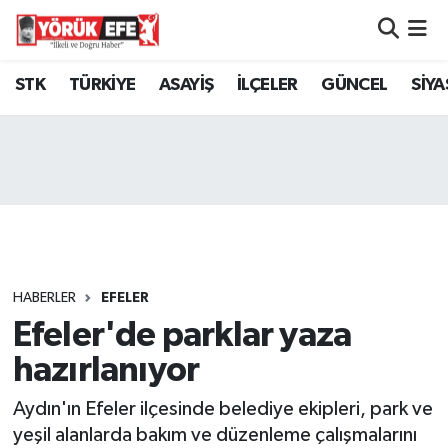
Aydın Nöbetçi Eczaneler
STK
TÜRKİYE
ASAYİŞ
İLÇELER
GÜNCEL
SİYA
Aydın Hava Durumu
AYDIN Namaz Vakitleri
Aydın Trafik Yoğunluk Haritası
Süper Lig Puan Durumu ve Fikstür
HABERLER
EFELER
Efeler'de parklar yaza
Tüm Manşetler
hazırlanıyor
Son Dakika Haberleri
Aydın'ın Efeler ilçesinde belediye ekipleri, park ve
Haber Arşivi
yeşil alanlarda bakım ve düzenleme çalışmalarını