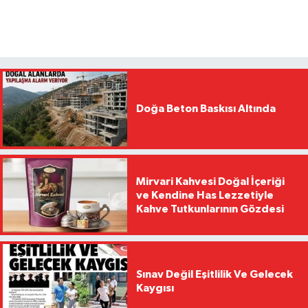
Doğa Beton Baskısı Altında
Mirvari Kahvesi Doğal İçeriği
ve Kendine Has Lezzetiyle
Kahve Tutkunlarının Gözdesi
Sınav Değil Eşitlilik Ve Gelecek
Kaygısı