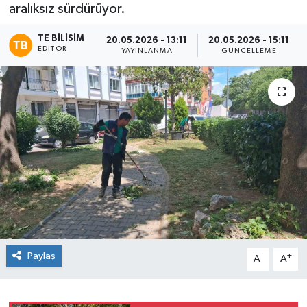
aralıksız sürdürüyor.
TE BILISIM
20.05.2026 - 13:11
20.05.2026 - 15:11
EDITÖR
YAYINLANMA
GÜNCELLEME
Paylaş
-
+
A
A