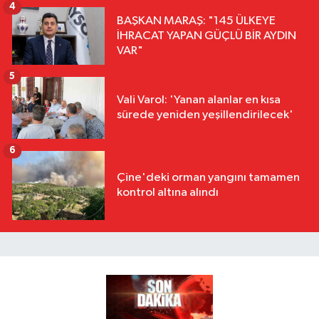
4
BAŞKAN MARAŞ: "145 ÜLKEYE
İHRACAT YAPAN GÜÇLÜ BİR AYDIN
VAR"
5
Vali Varol: 'Yanan alanlar en kısa
sürede yeniden yeşillendirilecek'
6
Çine'deki orman yangını tamamen
kontrol altına alındı