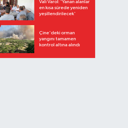
Vali Varol: 'Yanan alanlar
en kısa sürede yeniden
yeşillendirilecek'
Çine'deki orman
yangını tamamen
kontrol altına alındı