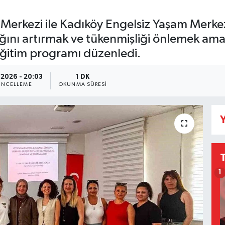
 Merkezi ile Kadıköy Engelsiz Yaşam Merke
ığını artırmak ve tükenmişliği önlemek ama
le eğitim programı düzenledi.
.2026 - 20:03
1 DK
NCELLEME
OKUNMA SÜRESI
Y
1