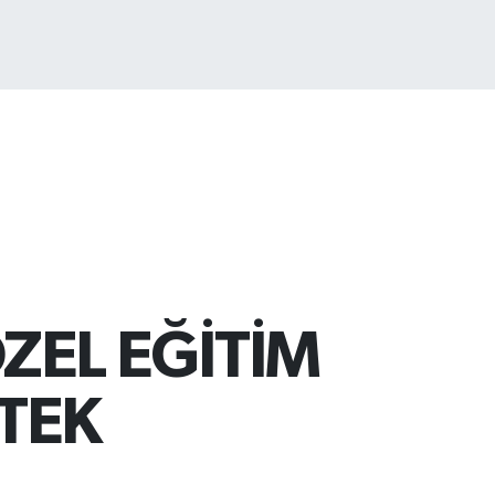
.799
%70
ZEL EĞİTİM
STEK