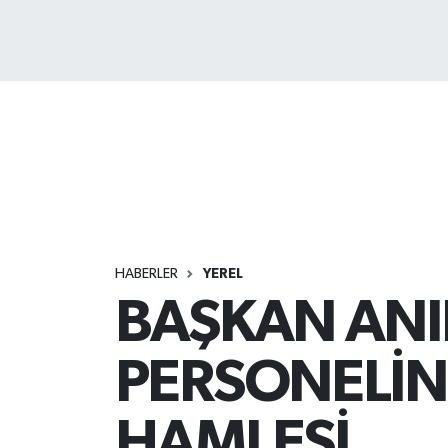
HABERLER
YEREL
BAŞKAN ANIL
PERSONELİNE
HAMLESİ