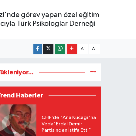
zi'nde görev yapan özel eğitim
cıyla Türk Psikologlar Derneği
-
+
A
A
ükleniyor...
Trend Haberler
CHP’de "Ana Kucağı"na
Veda"Erdal Demir
Partisinden İstifa Etti"