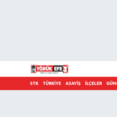
Aydın Nöbetçi Eczaneler
Aydın Hava Durumu
AYDIN Namaz Vakitleri
Aydın Trafik Yoğunluk Haritası
Süper Lig Puan Durumu ve Fikstür
STK
TÜRKİYE
ASAYİŞ
İLÇELER
GÜN
Tüm Manşetler
Son Dakika Haberleri
Haber Arşivi