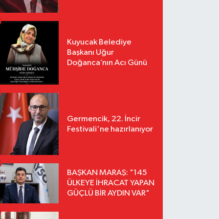
Kuyucak Belediye
Başkanı Uğur
Doğanca’nın Acı Günü
Germencik, 22. İncir
Festivali'ne hazırlanıyor
BAŞKAN MARAŞ: "145
ÜLKEYE İHRACAT YAPAN
GÜÇLÜ BİR AYDIN VAR"