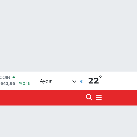
TCOIN
°
.643,95
%0.16
22
Aydın
LAR
,6704
%0
RO
,0406
%-0.08
ERLİN
,2143
%0
ALTIN
00.87
%0.12
ST100