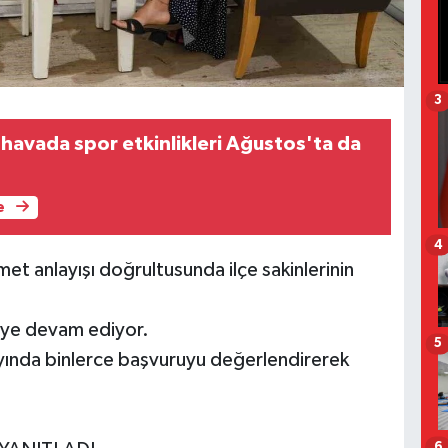
3
 havada spor etkinlikleri Ağustos'ta da
e
4
met anlayışı doğrultusunda ilçe sakinlerinin
meye devam ediyor.
5
 ayında binlerce başvuruyu değerlendirerek
6