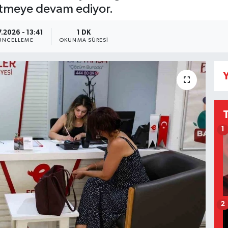
retmeye devam ediyor.
.2026 - 13:41
1 DK
ÜNCELLEME
OKUNMA SÜRESI
Y
1
2