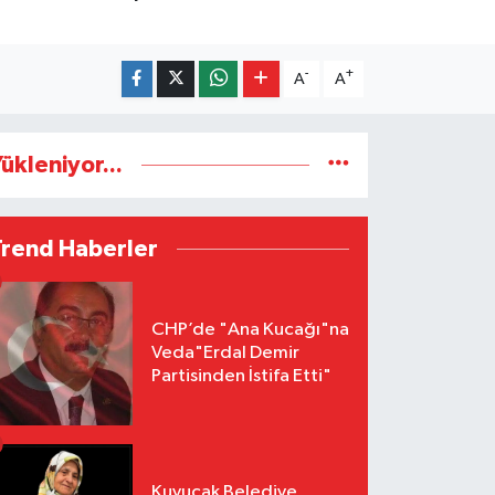
-
+
A
A
ükleniyor...
Trend Haberler
CHP’de "Ana Kucağı"na
Veda"Erdal Demir
Partisinden İstifa Etti"
Kuyucak Belediye