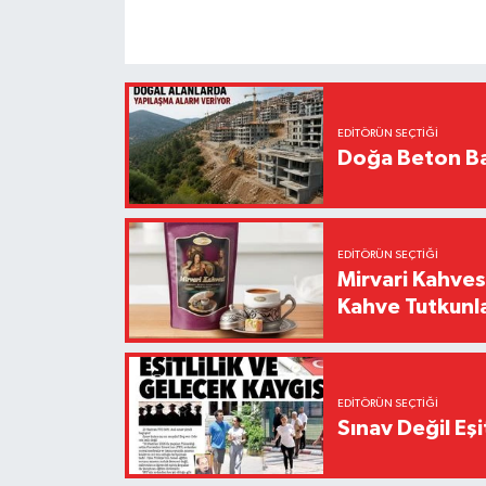
EDITÖRÜN SEÇTIĞI
Doğa Beton Ba
EDITÖRÜN SEÇTIĞI
Mirvari Kahves
Kahve Tutkunl
EDITÖRÜN SEÇTIĞI
Sınav Değil Eşi