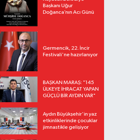
Başkanı Uğur
Doğanca’nın Acı Günü
Germencik, 22. İncir
Festivali'ne hazırlanıyor
BAŞKAN MARAŞ: "145
ÜLKEYE İHRACAT YAPAN
GÜÇLÜ BİR AYDIN VAR"
Aydın Büyükşehir'in yaz
etkinliklerinde çocuklar
jimnastikle gelişiyor