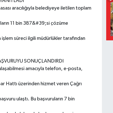
 YANITLADI
Masası aracılığıyla belediyeye iletilen toplam
uların 11 bin 387&#39;si çözüme
 işlem süreci ilgili müdürlükler tarafından
BAŞVURUYU SONUÇLANDIRDI
laşabilmesi amacıyla telefon, e-posta,
bar Hattı üzerinden hizmet veren Çağrı
 başvuru ulaştı. Bu başvuruların 7 bin