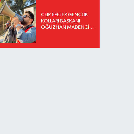
CHP EFELER GENÇLİK
KOLLARI BAŞKANI
OĞUZHAN MADENCİ
İSTİFA ETTİ YENİ
PARTİ'YE KATILDIĞINI
AÇIKLADI