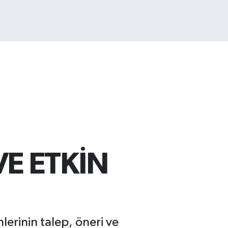
ST100
.703
%0
VE ETKİN
lerinin talep, öneri ve