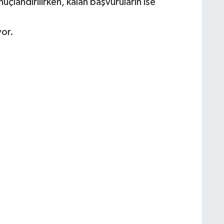
çlandırılırken, kalan başvuruların ise
yor.