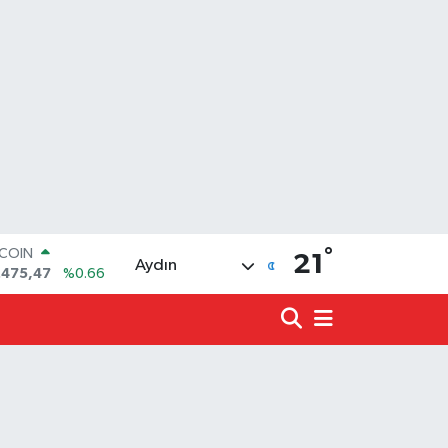
°
TCOIN
21
Aydın
.475,47
%0.66
LAR
,5971
%0.05
RO
,1336
%0.18
ERLİN
,2534
%0.22
ALTIN
27.85
%0.54