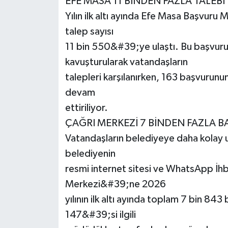
EFE MASA 11 BİNDEN FAZLA TALEBİ
Yılın ilk altı ayında Efe Masa Başvuru 
talep sayısı
11 bin 550&#39;ye ulaştı. Bu başvur
kavuşturularak vatandaşların
talepleri karşılanırken, 163 başvurunun
devam
ettiriliyor.
ÇAĞRI MERKEZİ 7 BİNDEN FAZLA 
Vatandaşların belediyeye daha kolay u
belediyenin
resmi internet sitesi ve WhatsApp İh
Merkezi&#39;ne 2026
yılının ilk altı ayında toplam 7 bin 843
147&#39;si ilgili