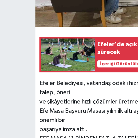
Efeler'de açık
sürecek
İçeriği Görüntül
Efeler Belediyesi, vatandaş odaklı hiz
talep, öneri
ve şikâyetlerine hızlı çözümler üret
Efe Masa Başvuru Masası yılın ilk altı
önemli bir
başarıya imza attı.