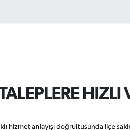
Bİ
13
TALEPLERE HIZLI 
lı hizmet anlayışı doğrultusunda ilçe sakin