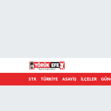
Aydın Nöbetçi Eczaneler
Aydın Hava Durumu
AYDIN Namaz Vakitleri
Aydın Trafik Yoğunluk Haritası
Süper Lig Puan Durumu ve Fikstür
STK
TÜRKİYE
ASAYİŞ
İLÇELER
GÜN
Tüm Manşetler
Son Dakika Haberleri
Haber Arşivi