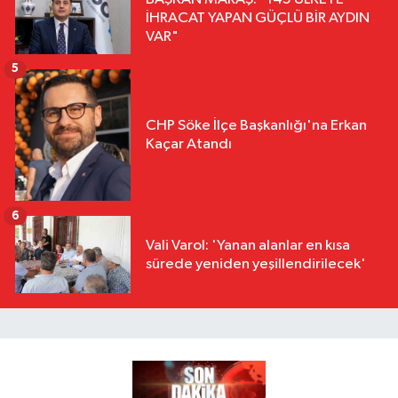
İHRACAT YAPAN GÜÇLÜ BİR AYDIN
VAR"
5
CHP Söke İlçe Başkanlığı'na Erkan
Kaçar Atandı
6
Vali Varol: 'Yanan alanlar en kısa
sürede yeniden yeşillendirilecek'