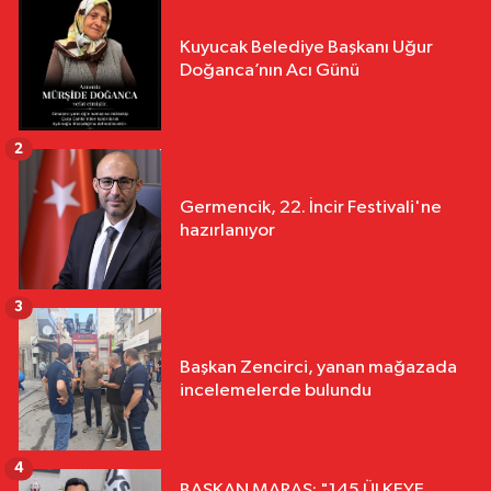
Kuyucak Belediye Başkanı Uğur
Doğanca’nın Acı Günü
2
Germencik, 22. İncir Festivali'ne
hazırlanıyor
3
Başkan Zencirci, yanan mağazada
incelemelerde bulundu
4
BAŞKAN MARAŞ: "145 ÜLKEYE