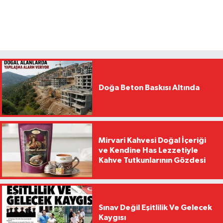
Doğa Beton Baskısı Altında
Mirvari Kahvesi Doğal İçeriği
ve Kendine Has Lezzetiyle
Kahve Tutkunlarının Gözdesi
Sınav Değil Eşitlilik Ve Gelecek
Kaygısı