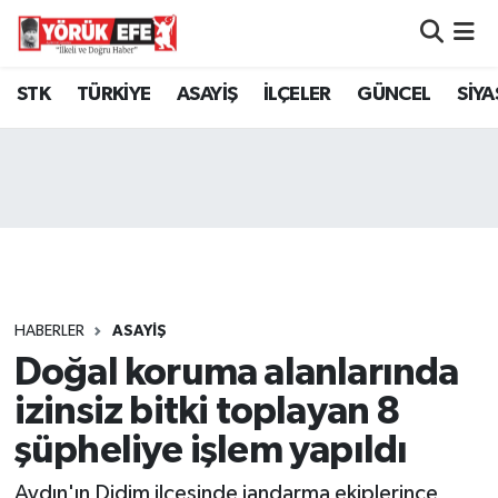
Aydın Nöbetçi Eczaneler
STK
TÜRKİYE
ASAYİŞ
İLÇELER
GÜNCEL
SİYA
Aydın Hava Durumu
AYDIN Namaz Vakitleri
Aydın Trafik Yoğunluk Haritası
Süper Lig Puan Durumu ve Fikstür
HABERLER
ASAYİŞ
Doğal koruma alanlarında
Tüm Manşetler
izinsiz bitki toplayan 8
Son Dakika Haberleri
şüpheliye işlem yapıldı
Haber Arşivi
Aydın'ın Didim ilçesinde jandarma ekiplerince