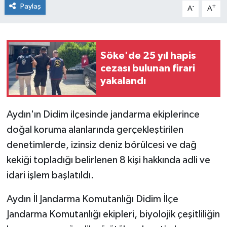
Paylaş
-
+
A
A
Söke'de 25 yıl hapis
cezası bulunan firari
yakalandı
Aydın'ın Didim ilçesinde jandarma ekiplerince
doğal koruma alanlarında gerçekleştirilen
denetimlerde, izinsiz deniz börülcesi ve dağ
kekiği topladığı belirlenen 8 kişi hakkında adli ve
idari işlem başlatıldı.
Aydın İl Jandarma Komutanlığı Didim İlçe
Jandarma Komutanlığı ekipleri, biyolojik çeşitliliğin