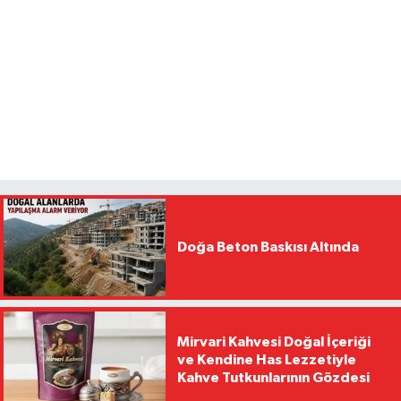
Doğa Beton Baskısı Altında
Mirvari Kahvesi Doğal İçeriği
ve Kendine Has Lezzetiyle
Kahve Tutkunlarının Gözdesi