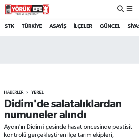
Aydın Nöbetçi Eczaneler
STK
TÜRKİYE
ASAYİŞ
İLÇELER
GÜNCEL
SİYA
Aydın Hava Durumu
AYDIN Namaz Vakitleri
Aydın Trafik Yoğunluk Haritası
Süper Lig Puan Durumu ve Fikstür
HABERLER
YEREL
Didim'de salatalıklardan
Tüm Manşetler
numuneler alındı
Son Dakika Haberleri
Aydın'ın Didim ilçesinde hasat öncesinde pestisit
Haber Arşivi
kontrolü gerçekleştiren ilçe tarım ekipleri,