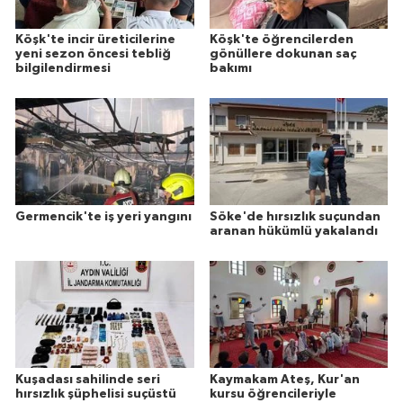
Köşk'te incir üreticilerine
Köşk'te öğrencilerden
yeni sezon öncesi tebliğ
gönüllere dokunan saç
bilgilendirmesi
bakımı
Germencik'te iş yeri yangını
Söke'de hırsızlık suçundan
aranan hükümlü yakalandı
Kuşadası sahilinde seri
Kaymakam Ateş, Kur'an
hırsızlık şüphelisi suçüstü
kursu öğrencileriyle