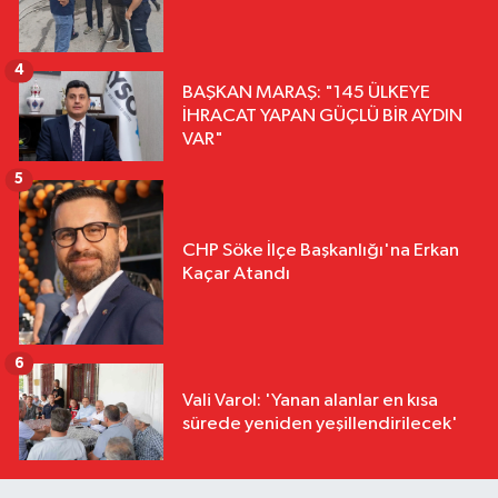
4
BAŞKAN MARAŞ: "145 ÜLKEYE
İHRACAT YAPAN GÜÇLÜ BİR AYDIN
VAR"
5
CHP Söke İlçe Başkanlığı'na Erkan
Kaçar Atandı
6
Vali Varol: 'Yanan alanlar en kısa
sürede yeniden yeşillendirilecek'