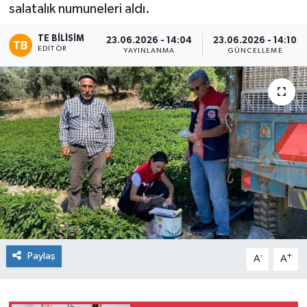
salatalık numuneleri aldı.
TE BILISIM
23.06.2026 - 14:04
23.06.2026 - 14:10
EDITÖR
YAYINLANMA
GÜNCELLEME
Paylaş
-
+
A
A