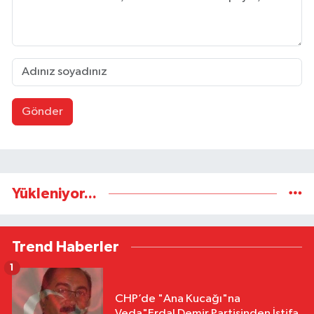
Gönder
Yükleniyor...
Trend Haberler
1
CHP’de "Ana Kucağı"na
Veda"Erdal Demir Partisinden İstifa