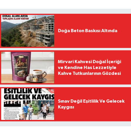
Doğa Beton Baskısı Altında
Mirvari Kahvesi Doğal İçeriği
ve Kendine Has Lezzetiyle
Kahve Tutkunlarının Gözdesi
Sınav Değil Eşitlilik Ve Gelecek
Kaygısı