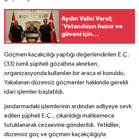
Aydın Valisi Varol;
'Vatandaşın huzur ve
güveni için
çalışmalarımız aralıksız
sürecek'
Göçmen kaçakçılığı yaptığı değerlendirilen E.Ç.
(33) isimli şüpheli gözaltına alınırken,
organizasyonda kullanılan bir araca el konuldu.
Yakalanan düzensiz göçmenler hakkında gerekli
idari işlemler başlatıldı.
Jandarmadaki işlemlerinin ardından adliyeye sevk
edilen şüpheli E.Ç., çıkarıldığı mahkemece
tutuklanarak cezaevine gönderildi. Yetkililer,
düzensiz göç ve göçmen kaçakçılığıyla