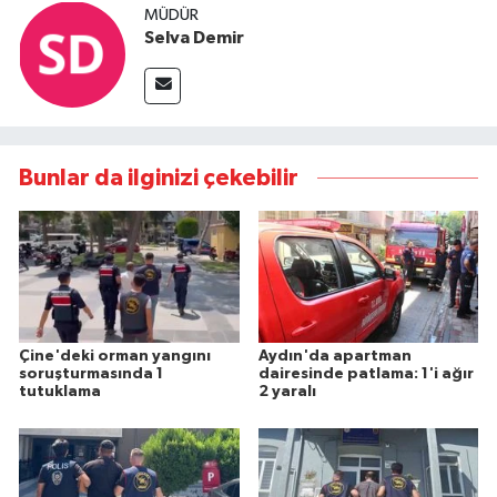
MÜDÜR
Selva Demir
Bunlar da ilginizi çekebilir
Çine'deki orman yangını
Aydın'da apartman
soruşturmasında 1
dairesinde patlama: 1'i ağır
tutuklama
2 yaralı