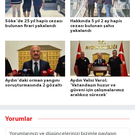
Söke'de 25 yıl hapis cezası
Hakkında 5 yıl 2 ay hapis
bulunan firari yakalandı
cezası bulunan şahıs
yakalandı
Aydın'daki orman yangını
Aydın Valisi Varol;
soruşturmasında 2 gözaltı
'Vatandaşın huzur ve
güveni için çalışmalarımız
aralıksız sürecek'
Yorumlar