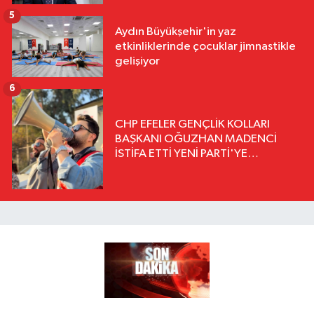
5
Aydın Büyükşehir'in yaz
etkinliklerinde çocuklar jimnastikle
gelişiyor
6
CHP EFELER GENÇLİK KOLLARI
BAŞKANI OĞUZHAN MADENCİ
İSTİFA ETTİ YENİ PARTİ'YE
KATILDIĞINI AÇIKLADI