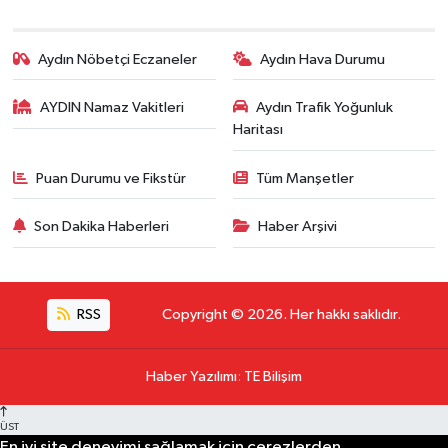
Aydın Nöbetçi Eczaneler
Aydın Hava Durumu
AYDIN Namaz Vakitleri
Aydın Trafik Yoğunluk
Haritası
Puan Durumu ve Fikstür
Tüm Manşetler
Son Dakika Haberleri
Haber Arşivi
RSS
Copyright © 2026. Her hakkı saklıdır.
Haber Yazılımı
:
TE Bilişim
ÜST
En iyi site deneyimi sağlamak için çerezlerden