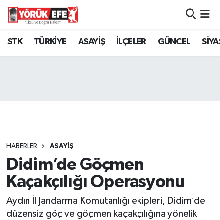
Aydın Nöbetçi Eczaneler
STK
TÜRKİYE
ASAYİŞ
İLÇELER
GÜNCEL
SİYA
Aydın Hava Durumu
AYDIN Namaz Vakitleri
Aydın Trafik Yoğunluk Haritası
Süper Lig Puan Durumu ve Fikstür
HABERLER
ASAYİŞ
Didim’de Göçmen
Tüm Manşetler
Kaçakçılığı Operasyonu
Son Dakika Haberleri
Aydın İl Jandarma Komutanlığı ekipleri, Didim’de
Haber Arşivi
düzensiz göç ve göçmen kaçakçılığına yönelik